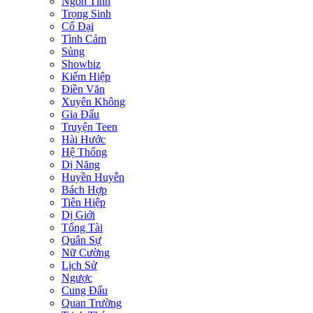
Ngôn Tình
Trọng Sinh
Cổ Đại
Tình Cảm
Sủng
Showbiz
Kiếm Hiệp
Điền Văn
Xuyên Không
Gia Đấu
Truyện Teen
Hài Hước
Hệ Thống
Dị Năng
Huyền Huyễn
Bách Hợp
Tiên Hiệp
Dị Giới
Tổng Tài
Quân Sự
Nữ Cường
Lịch Sử
Ngược
Cung Đấu
Quan Trường