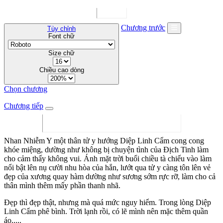
Chương trước
Tùy chỉnh
Font chữ
Size chữ
Chiều cao dòng
Chọn chương
Chương tiếp
Nhan Nhiễm Y một thân tử y hướng Diệp Linh Cẩm cong cong
khóe miệng, dường như không bị chuyện tình của Địch Tinh làm
cho cảm thấy không vui. Ánh mặt trời buổi chiều tà chiếu vào làm
nổi bật lên nụ cười nhu hòa của hắn, lướt qua tử y càng tôn lên vẻ
đẹp của xương quay hàm dường như sương sớm rực rỡ, làm cho cả
thân mình thêm mấy phần thanh nhã.
Đẹp thì đẹp thật, nhưng mà quá mức nguy hiểm. Trong lòng Diệp
Linh Cẩm phê bình. Trời lạnh rồi, có lẽ mình nên mặc thêm quần
áo.....