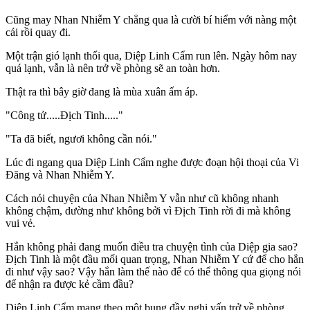
Cũng may Nhan Nhiễm Y chẳng qua là cười bí hiểm với nàng một
cái rồi quay đi.
Một trận gió lạnh thổi qua, Diệp Linh Cẩm run lên. Ngày hôm nay
quá lạnh, vẫn là nên trở về phòng sẽ an toàn hơn.
Thật ra thì bây giờ đang là mùa xuân ấm áp.
"Công tử.....Địch Tinh....."
"Ta đã biết, ngươi không cần nói."
Lúc đi ngang qua Diệp Linh Cẩm nghe được đoạn hội thoại của Vi
Đăng và Nhan Nhiễm Y.
Cách nói chuyện của Nhan Nhiễm Y vẫn như cũ không nhanh
không chậm, dường như không bởi vì Địch Tinh rời đi mà không
vui vẻ.
Hắn không phải đang muốn điều tra chuyện tình của Diệp gia sao?
Địch Tinh là một đầu mối quan trọng, Nhan Nhiễm Y cứ để cho hắn
đi như vậy sao? Vậy hắn làm thế nào để có thể thông qua giọng nói
để nhận ra được kẻ cầm đầu?
Diệp Linh Cẩm mang theo một bụng đầy nghi vấn trở về phòng,