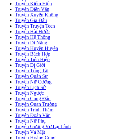
Truyện Kiếm Hiệp
Truyện Điền Văn
Truyện Xuyên Không
Truyện Gia Đấu
Truyện Truyện Teen
Truyện Hài Hước
Truyện Hệ Thống
Truyện Dị Năng
Truyện Huyền Huyễn
Truyện Bách Hợp
Truyện Tiên Hiệp
Truyện Dị Giới
Truyện Tổng Tài
Truyện Quân Sự
Truyện Nữ Cường
Truyện Lịch Sử
Truyện Ngược
Truyện Cung Đấu
Truyện Quan Trường
Truyện Trinh Thám
Truyện Đoản Văn
Truyện Nữ Phụ
Truyện Gương Vỡ Lại Lành
Truyện Vả Mặt
Truyện Hoàng Cung