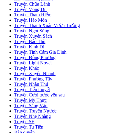
Truyện Chữa Lành
Truyện Võng Du
Truyện Thám Hiểm
Truyện Hào Môn
Truyện Thanh Xuân Vườn Trường
Truyện Ngọt Sủng
Truyện Xuyên Sách
Truyện Báo Thù
Truyện Kinh Dị
Truyện Tình Cảm Gia Đình
Truyện Đông Phương
Truyện Light Novel
Truyện Khác
Truyện Xuyên Nhanh
Truyện Phương Tây
Truyện Nhân Thú
Truyện Tiểu thuyết
Truyện Cưới trước yêu sau
Truyện Mỹ Thực
Truyện Sảng Văn
Truyện Truyện Ngược
Truyện Nhẹ Nhàng
Truyện SE
Truyện Tu Tiên
Bản quyền