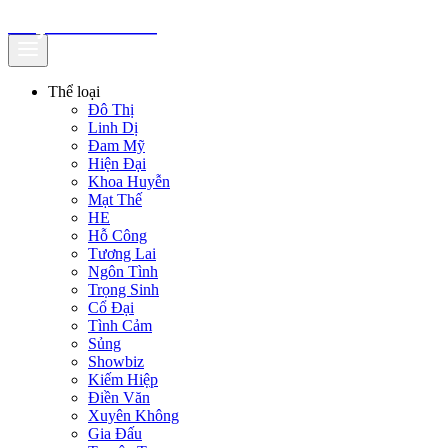
truyenfullz.com
Thể loại
Đô Thị
Linh Dị
Đam Mỹ
Hiện Đại
Khoa Huyễn
Mạt Thế
HE
Hỗ Công
Tương Lai
Ngôn Tình
Trọng Sinh
Cổ Đại
Tình Cảm
Sủng
Showbiz
Kiếm Hiệp
Điền Văn
Xuyên Không
Gia Đấu