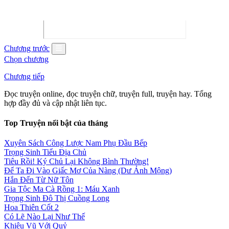
Chương trước
Chọn chương
Chương tiếp
Đọc truyện online, đọc truyện chữ, truyện full, truyện hay. Tổng
hợp đầy đủ và cập nhật liên tục.
Top Truyện nổi bật của tháng
Xuyên Sách Công Lược Nam Phụ Đầu Bếp
Trọng Sinh Tiểu Địa Chủ
Tiêu Rồi! Ký Chủ Lại Không Bình Thường!
Để Ta Đi Vào Giấc Mơ Của Nàng (Dư Ảnh Mộng)
Hắn Đến Từ Nữ Tôn
Gia Tộc Ma Cà Rồng 1: Máu Xanh
Trọng Sinh Đô Thị Cuồng Long
Hoa Thiên Cốt 2
Có Lẽ Nào Lại Như Thế
Khiêu Vũ Với Quỷ