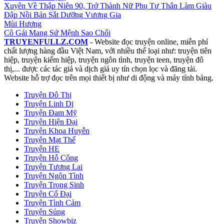
Xuyên Về Thập Niên 90, Trở Thành Nữ Phụ Tự Thân Làm Giàu
Đập Nồi Bán Sắt Dưỡng Vương Gia
Mùi Hương
Cô Gái Mang Sứ Mệnh Sao Chổi
TRUYENFULLZ.COM
- Website đọc truyện online, miễn phí
chất lượng hàng đầu Việt Nam, với nhiều thể loại như: truyện tiên
hiệp, truyện kiếm hiệp, truyện ngôn tình, truyện teen, truyện đô
thị,... được các tác giả và dịch giả uy tín chọn lọc và đăng tải.
Website hỗ trợ đọc trên mọi thiết bị như di động và máy tính bảng.
Truyện Đô Thị
Truyện Linh Dị
Truyện Đam Mỹ
Truyện Hiện Đại
Truyện Khoa Huyễn
Truyện Mạt Thế
Truyện HE
Truyện Hỗ Công
Truyện Tương Lai
Truyện Ngôn Tình
Truyện Trọng Sinh
Truyện Cổ Đại
Truyện Tình Cảm
Truyện Sủng
Truyện Showbiz