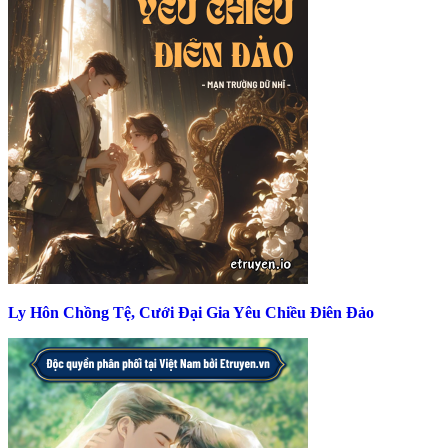
Ly Hôn Chồng Tệ, Cưới Đại Gia Yêu Chiều Điên Đảo