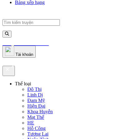
Bảng xếp hạng
truyenfullz.com
Tài khoản
truyenfullz.com
Thể loại
Đô Thị
Linh Dị
Đam Mỹ
Hiện Đại
Khoa Huyễn
Mạt Thế
HE
Hỗ Công
Tương Lai