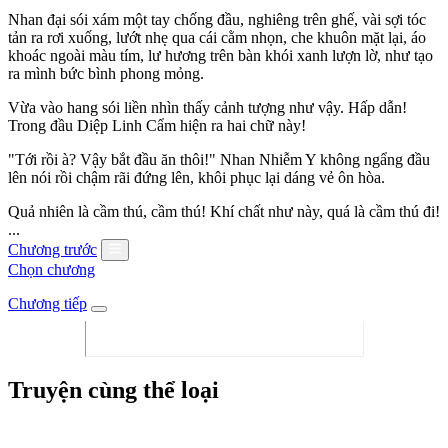
Nhan đại sói xám một tay chống đầu, nghiêng trên ghế, vài sợi tóc
tản ra rơi xuống, lướt nhẹ qua cái cằm nhọn, che khuôn mặt lại, áo
khoác ngoài màu tím, lư hương trên bàn khói xanh lượn lờ, như tạo
ra mình bức bình phong mỏng.
Vừa vào hang sói liền nhìn thấy cảnh tượng như vậy. Hấp dẫn!
Trong đầu Diệp Linh Cẩm hiện ra hai chữ này!
"Tới rồi à? Vậy bắt đầu ăn thôi!" Nhan Nhiễm Y không ngẩng đầu
lên nói rồi chậm rãi đứng lên, khôi phục lại dáng vẻ ôn hòa.
Quả nhiên là cầm thú, cầm thú! Khí chất như này, quá là cầm thú đi!
...
Chương trước
Chọn chương
Chương tiếp
Truyện cùng thể loại