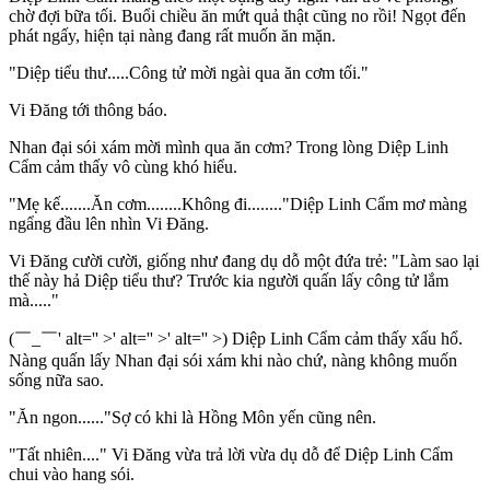
chờ đợi bữa tối. Buổi chiều ăn mứt quả thật cũng no rồi! Ngọt đến
phát ngấy, hiện tại nàng đang rất muốn ăn mặn.
"Diệp tiểu thư.....Công tử mời ngài qua ăn cơm tối."
Vi Đăng tới thông báo.
Nhan đại sói xám mời mình qua ăn cơm? Trong lòng Diệp Linh
Cẩm cảm thấy vô cùng khó hiểu.
"Mẹ kế.......Ăn cơm........Không đi........"Diệp Linh Cẩm mơ màng
ngẩng đầu lên nhìn Vi Đăng.
Vi Đăng cười cười, giống như đang dụ dỗ một đứa trẻ: "Làm sao lại
thế này hả Diệp tiểu thư? Trước kia người quấn lấy công tử lắm
mà....."
(￣_￣' alt='' >' alt='' >' alt='' >) Diệp Linh Cẩm cảm thấy xấu hổ.
Nàng quấn lấy Nhan đại sói xám khi nào chứ, nàng không muốn
sống nữa sao.
"Ăn ngon......"Sợ có khi là Hồng Môn yến cũng nên.
"Tất nhiên...." Vi Đăng vừa trả lời vừa dụ dỗ để Diệp Linh Cẩm
chui vào hang sói.