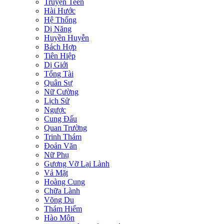
Truyện Teen
Hài Hước
Hệ Thống
Dị Năng
Huyền Huyễn
Bách Hợp
Tiên Hiệp
Dị Giới
Tổng Tài
Quân Sự
Nữ Cường
Lịch Sử
Ngược
Cung Đấu
Quan Trường
Trinh Thám
Đoản Văn
Nữ Phụ
Gương Vỡ Lại Lành
Vả Mặt
Hoàng Cung
Chữa Lành
Võng Du
Thám Hiểm
Hào Môn