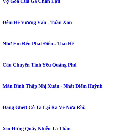
Vợ Góa Của Gã Chăn Lợn
Đêm Hè Vương Vấn - Tuần Xán
Nhớ Em Đến Phát Điên - Toái Hề
Câu Chuyện Tình Yêu Quảng Phủ
Mãn Đình Thập Nhị Xuân - Nhất Điểm Huỳnh
Đáng Ghét! Cô Ta Lại Ra Vẻ Nữa Rồi!
Xin Đừng Quấy Nhiễu Tà Thần