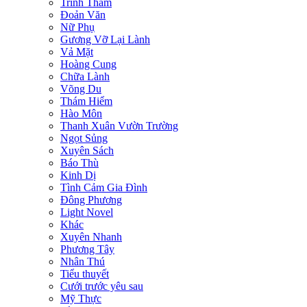
Trinh Thám
Đoản Văn
Nữ Phụ
Gương Vỡ Lại Lành
Vả Mặt
Hoàng Cung
Chữa Lành
Võng Du
Thám Hiểm
Hào Môn
Thanh Xuân Vườn Trường
Ngọt Sủng
Xuyên Sách
Báo Thù
Kinh Dị
Tình Cảm Gia Đình
Đông Phương
Light Novel
Khác
Xuyên Nhanh
Phương Tây
Nhân Thú
Tiểu thuyết
Cưới trước yêu sau
Mỹ Thực