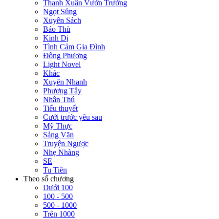
Thanh Xuân Vườn Trường
Ngọt Sủng
Xuyên Sách
Báo Thù
Kinh Dị
Tình Cảm Gia Đình
Đông Phương
Light Novel
Khác
Xuyên Nhanh
Phương Tây
Nhân Thú
Tiểu thuyết
Cưới trước yêu sau
Mỹ Thực
Sảng Văn
Truyện Ngược
Nhẹ Nhàng
SE
Tu Tiên
Theo số chương
Dưới 100
100 - 500
500 - 1000
Trên 1000