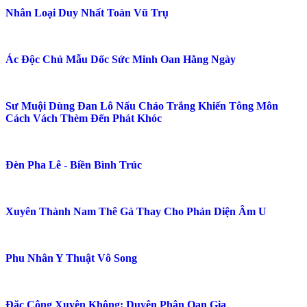
Nhân Loại Duy Nhất Toàn Vũ Trụ
Ác Độc Chủ Mẫu Dốc Sức Minh Oan Hằng Ngày
Sư Muội Dùng Đan Lô Nấu Cháo Trắng Khiến Tông Môn
Cách Vách Thèm Đến Phát Khóc
Đèn Pha Lê - Biền Bình Trúc
Xuyên Thành Nam Thê Gả Thay Cho Phản Diện Âm U
Phu Nhân Y Thuật Vô Song
Đặc Công Xuyên Không: Duyên Phận Oan Gia