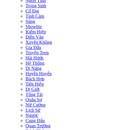
Ngôn Tình
Trọng Sinh
Cổ Đại
Tình Cảm
Sủng
Showbiz
Kiếm Hiệp
Điền Văn
Xuyên Không
Gia Đấu
Truyện Teen
Hài Hước
Hệ Thống
Dị Năng
Huyền Huyễn
Bách Hợp
Tiên Hiệp
Dị Giới
Tổng Tài
Quân Sự
Nữ Cường
Lịch Sử
Ngược
Cung Đấu
Quan Trường