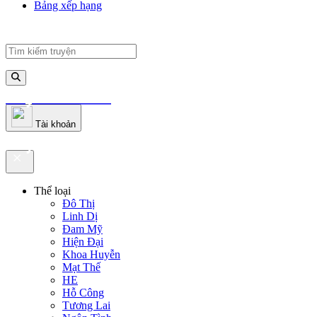
Bảng xếp hạng
truyenfullz.com
Tài khoản
truyenfullz.com
Thể loại
Đô Thị
Linh Dị
Đam Mỹ
Hiện Đại
Khoa Huyễn
Mạt Thế
HE
Hỗ Công
Tương Lai