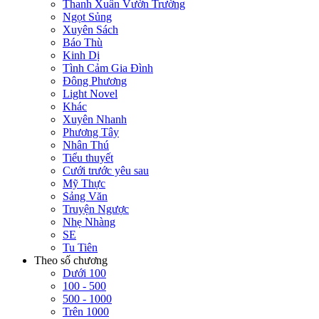
Thanh Xuân Vườn Trường
Ngọt Sủng
Xuyên Sách
Báo Thù
Kinh Dị
Tình Cảm Gia Đình
Đông Phương
Light Novel
Khác
Xuyên Nhanh
Phương Tây
Nhân Thú
Tiểu thuyết
Cưới trước yêu sau
Mỹ Thực
Sảng Văn
Truyện Ngược
Nhẹ Nhàng
SE
Tu Tiên
Theo số chương
Dưới 100
100 - 500
500 - 1000
Trên 1000