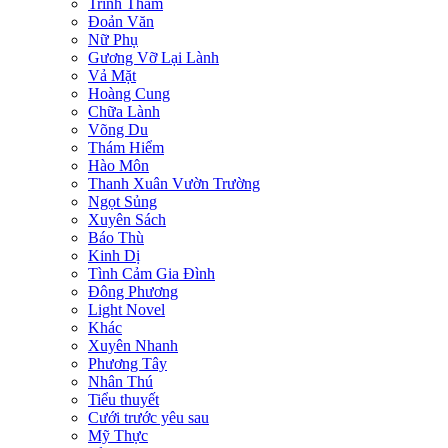
Trinh Thám
Đoản Văn
Nữ Phụ
Gương Vỡ Lại Lành
Vả Mặt
Hoàng Cung
Chữa Lành
Võng Du
Thám Hiểm
Hào Môn
Thanh Xuân Vườn Trường
Ngọt Sủng
Xuyên Sách
Báo Thù
Kinh Dị
Tình Cảm Gia Đình
Đông Phương
Light Novel
Khác
Xuyên Nhanh
Phương Tây
Nhân Thú
Tiểu thuyết
Cưới trước yêu sau
Mỹ Thực