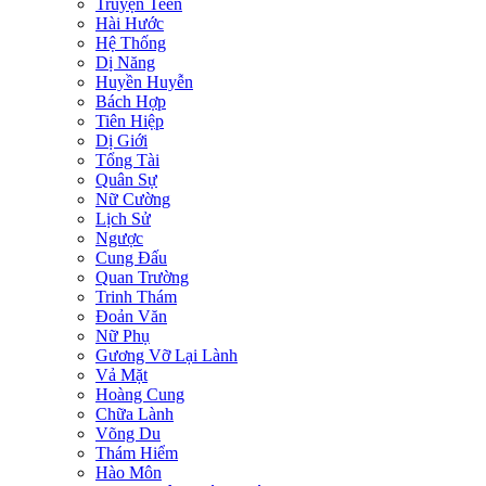
Truyện Teen
Hài Hước
Hệ Thống
Dị Năng
Huyền Huyễn
Bách Hợp
Tiên Hiệp
Dị Giới
Tổng Tài
Quân Sự
Nữ Cường
Lịch Sử
Ngược
Cung Đấu
Quan Trường
Trinh Thám
Đoản Văn
Nữ Phụ
Gương Vỡ Lại Lành
Vả Mặt
Hoàng Cung
Chữa Lành
Võng Du
Thám Hiểm
Hào Môn