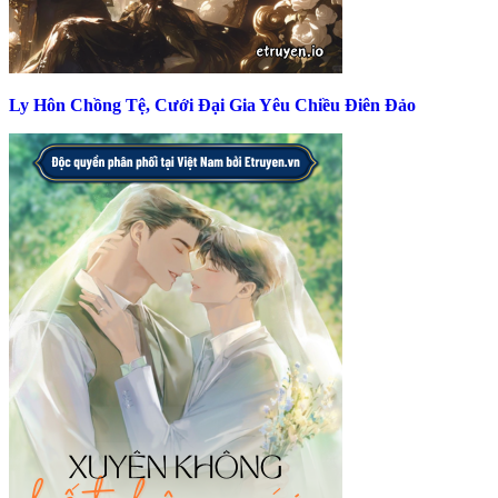
Ly Hôn Chồng Tệ, Cưới Đại Gia Yêu Chiều Điên Đảo