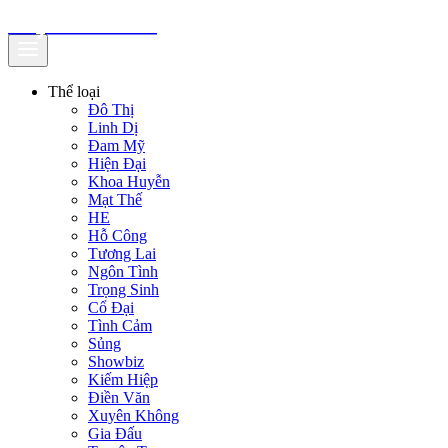
truyenfullz.com
Thể loại
Đô Thị
Linh Dị
Đam Mỹ
Hiện Đại
Khoa Huyễn
Mạt Thế
HE
Hỗ Công
Tương Lai
Ngôn Tình
Trọng Sinh
Cổ Đại
Tình Cảm
Sủng
Showbiz
Kiếm Hiệp
Điền Văn
Xuyên Không
Gia Đấu