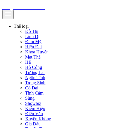
truyenfullz.com
Thể loại
Đô Thị
Linh Dị
Đam Mỹ
Hiện Đại
Khoa Huyễn
Mạt Thế
HE
Hỗ Công
Tương Lai
Ngôn Tình
Trọng Sinh
Cổ Đại
Tình Cảm
Sủng
Showbiz
Kiếm Hiệp
Điền Văn
Xuyên Không
Gia Đấu