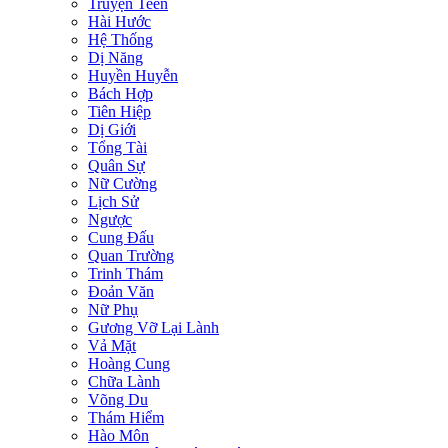
Truyện Teen
Hài Hước
Hệ Thống
Dị Năng
Huyền Huyễn
Bách Hợp
Tiên Hiệp
Dị Giới
Tổng Tài
Quân Sự
Nữ Cường
Lịch Sử
Ngược
Cung Đấu
Quan Trường
Trinh Thám
Đoản Văn
Nữ Phụ
Gương Vỡ Lại Lành
Vả Mặt
Hoàng Cung
Chữa Lành
Võng Du
Thám Hiểm
Hào Môn