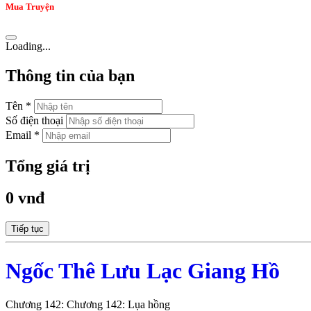
Mua Truyện
Loading...
Thông tin của bạn
Tên *
Số điện thoại
Email *
Tổng giá trị
0 vnđ
Tiếp tục
Ngốc Thê Lưu Lạc Giang Hồ
Chương 142: Chương 142: Lụa hồng