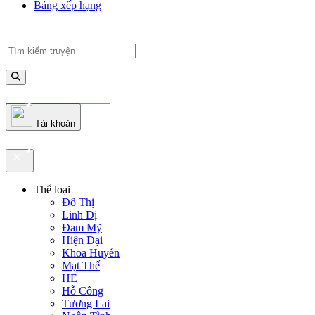
Bảng xếp hạng
truyenfullz.com
Tài khoản
truyenfullz.com
Thể loại
Đô Thị
Linh Dị
Đam Mỹ
Hiện Đại
Khoa Huyễn
Mạt Thế
HE
Hỗ Công
Tương Lai