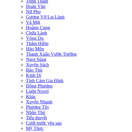
Trinh Thám
Đoản Văn
Nữ Phụ
Gương Vỡ Lại Lành
Vả Mặt
Hoàng Cung
Chữa Lành
Võng Du
Thám Hiểm
Hào Môn
Thanh Xuân Vườn Trường
Ngọt Sủng
Xuyên Sách
Báo Thù
Kinh Dị
Tình Cảm Gia Đình
Đông Phương
Light Novel
Khác
Xuyên Nhanh
Phương Tây
Nhân Thú
Tiểu thuyết
Cưới trước yêu sau
Mỹ Thực