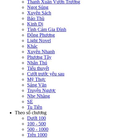
Thanh Xuân Vườn Trường
Ngọt Sủng
Xuyên Sách
Báo Thù
Kinh Dị
Tình Cảm Gia Đình
Đông Phương
Light Novel
Khác
Xuyên Nhanh
Phương Tây
Nhân Thú
Tiểu thuyết
Cưới trước yêu sau
Mỹ Thực
Sảng Văn
Truyện Ngược
Nhẹ Nhàng
SE
Tu Tiên
Theo số chương
Dưới 100
100 - 500
500 - 1000
Trên 1000