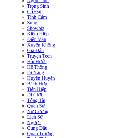
Ngôn Tình
Trọng Sinh
Cổ Đại
Tình Cảm
Sủng
Showbiz
Kiếm Hiệp
Điền Văn
Xuyên Không
Gia Đấu
Truyện Teen
Hài Hước
Hệ Thống
Dị Năng
Huyền Huyễn
Bách Hợp
Tiên Hiệp
Dị Giới
Tổng Tài
Quân Sự
Nữ Cường
Lịch Sử
Ngược
Cung Đấu
Quan Trường