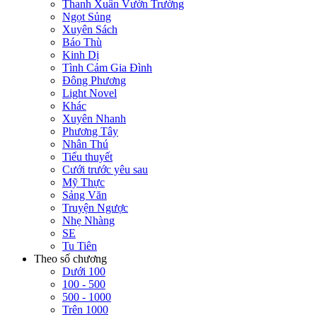
Thanh Xuân Vườn Trường
Ngọt Sủng
Xuyên Sách
Báo Thù
Kinh Dị
Tình Cảm Gia Đình
Đông Phương
Light Novel
Khác
Xuyên Nhanh
Phương Tây
Nhân Thú
Tiểu thuyết
Cưới trước yêu sau
Mỹ Thực
Sảng Văn
Truyện Ngược
Nhẹ Nhàng
SE
Tu Tiên
Theo số chương
Dưới 100
100 - 500
500 - 1000
Trên 1000