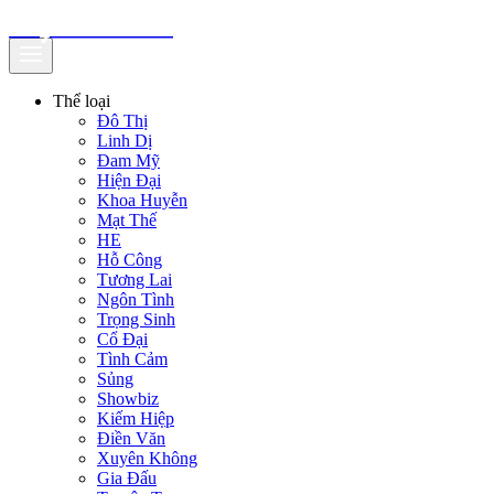
truyenfullz.com
Thể loại
Đô Thị
Linh Dị
Đam Mỹ
Hiện Đại
Khoa Huyễn
Mạt Thế
HE
Hỗ Công
Tương Lai
Ngôn Tình
Trọng Sinh
Cổ Đại
Tình Cảm
Sủng
Showbiz
Kiếm Hiệp
Điền Văn
Xuyên Không
Gia Đấu