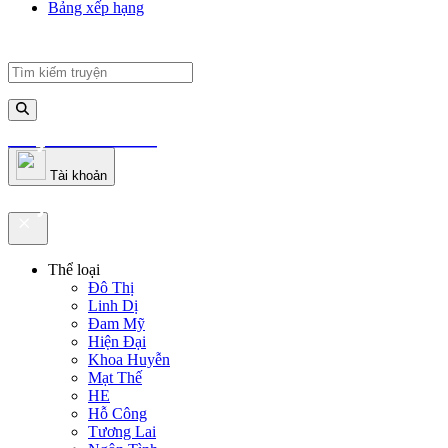
Bảng xếp hạng
truyenfullz.com
Tài khoản
truyenfullz.com
Thể loại
Đô Thị
Linh Dị
Đam Mỹ
Hiện Đại
Khoa Huyễn
Mạt Thế
HE
Hỗ Công
Tương Lai