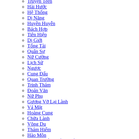
Truyện Teen
Hài Hước
Hệ Thống
Dị Năng
Huyền Huyễn
Bách Hợp
Tiên Hiệp
Dị Giới
Tổng Tài
Quân Sự
Nữ Cường
Lịch Sử
Ngược
Cung Đấu
Quan Trường
Trinh Thám
Đoản Văn
Nữ Phụ
Gương Vỡ Lại Lành
Vả Mặt
Hoàng Cung
Chữa Lành
Võng Du
Thám Hiểm
Hào Môn