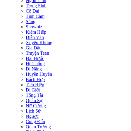
Ngôn Tình
Trọng Sinh
Cổ Đại
Tình Cảm
Sủng
Showbiz
Kiếm Hiệp
Điền Văn
Xuyên Không
Gia Đấu
Truyện Teen
Hài Hước
Hệ Thống
Dị Năng
Huyền Huyễn
Bách Hợp
Tiên Hiệp
Dị Giới
Tổng Tài
Quân Sự
Nữ Cường
Lịch Sử
Ngược
Cung Đấu
Quan Trường