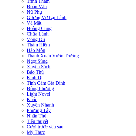
Trinh Thám
Đoản Văn
Nữ Phụ
Gương Vỡ Lại Lành
Vả Mặt
Hoàng Cung
Chữa Lành
Võng Du
Thám Hiểm
Hào Môn
Thanh Xuân Vườn Trường
Ngọt Sủng
Xuyên Sách
Báo Thù
Kinh Dị
Tình Cảm Gia Đình
Đông Phương
Light Novel
Khác
Xuyên Nhanh
Phương Tây
Nhân Thú
Tiểu thuyết
Cưới trước yêu sau
Mỹ Thực