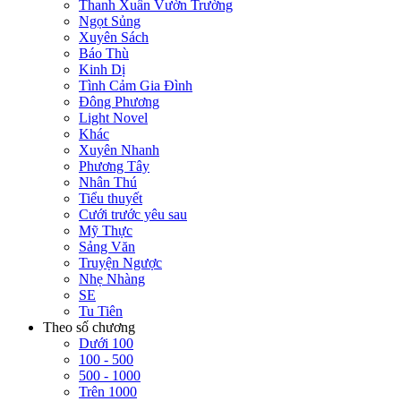
Thanh Xuân Vườn Trường
Ngọt Sủng
Xuyên Sách
Báo Thù
Kinh Dị
Tình Cảm Gia Đình
Đông Phương
Light Novel
Khác
Xuyên Nhanh
Phương Tây
Nhân Thú
Tiểu thuyết
Cưới trước yêu sau
Mỹ Thực
Sảng Văn
Truyện Ngược
Nhẹ Nhàng
SE
Tu Tiên
Theo số chương
Dưới 100
100 - 500
500 - 1000
Trên 1000