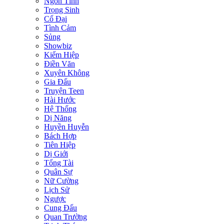
Ngôn Tình
Trọng Sinh
Cổ Đại
Tình Cảm
Sủng
Showbiz
Kiếm Hiệp
Điền Văn
Xuyên Không
Gia Đấu
Truyện Teen
Hài Hước
Hệ Thống
Dị Năng
Huyền Huyễn
Bách Hợp
Tiên Hiệp
Dị Giới
Tổng Tài
Quân Sự
Nữ Cường
Lịch Sử
Ngược
Cung Đấu
Quan Trường