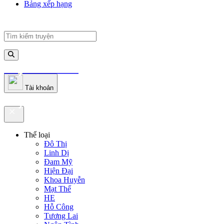
Bảng xếp hạng
truyenfullz.com
Tài khoản
truyenfullz.com
Thể loại
Đô Thị
Linh Dị
Đam Mỹ
Hiện Đại
Khoa Huyễn
Mạt Thế
HE
Hỗ Công
Tương Lai