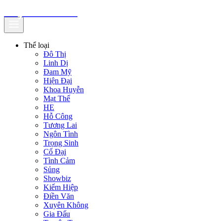
truyenfullz.com
Thể loại
Đô Thị
Linh Dị
Đam Mỹ
Hiện Đại
Khoa Huyễn
Mạt Thế
HE
Hỗ Công
Tương Lai
Ngôn Tình
Trọng Sinh
Cổ Đại
Tình Cảm
Sủng
Showbiz
Kiếm Hiệp
Điền Văn
Xuyên Không
Gia Đấu