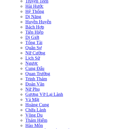
Truyện Teen
Hài Hước
Hệ Thống
Dị Năng
Huyền Huyễn
Bách Hợp
Tiên Hiệp
Dị Giới
Tổng Tài
Quân Sự
Nữ Cường
Lịch Sử
Ngược
Cung Đấu
Quan Trường
Trinh Thám
Đoản Văn
Nữ Phụ
Gương Vỡ Lại Lành
Vả Mặt
Hoàng Cung
Chữa Lành
Võng Du
Thám Hiểm
Hào Môn