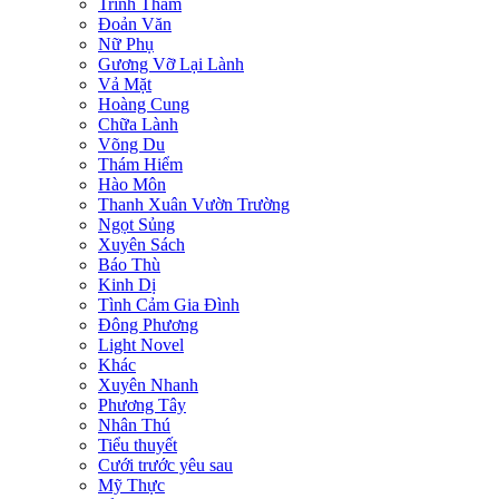
Trinh Thám
Đoản Văn
Nữ Phụ
Gương Vỡ Lại Lành
Vả Mặt
Hoàng Cung
Chữa Lành
Võng Du
Thám Hiểm
Hào Môn
Thanh Xuân Vườn Trường
Ngọt Sủng
Xuyên Sách
Báo Thù
Kinh Dị
Tình Cảm Gia Đình
Đông Phương
Light Novel
Khác
Xuyên Nhanh
Phương Tây
Nhân Thú
Tiểu thuyết
Cưới trước yêu sau
Mỹ Thực