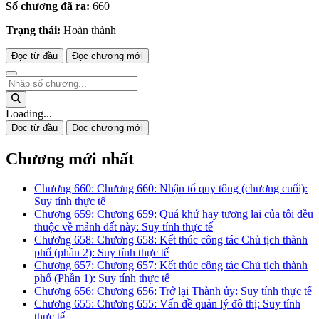
Số chương đã ra:
660
Trạng thái:
Hoàn thành
Đọc từ đầu
Đọc chương mới
Loading...
Đọc từ đầu
Đọc chương mới
Chương mới nhất
Chương 660: Chương 660: Nhận tổ quy tông (chương cuối):
Suy tính thực tế
Chương 659: Chương 659: Quá khứ hay tương lai của tôi đều
thuộc về mảnh đất này: Suy tính thực tế
Chương 658: Chương 658: Kết thúc công tác Chủ tịch thành
phố (phần 2): Suy tính thực tế
Chương 657: Chương 657: Kết thúc công tác Chủ tịch thành
phố (Phần 1): Suy tính thực tế
Chương 656: Chương 656: Trở lại Thành ủy: Suy tính thực tế
Chương 655: Chương 655: Vấn đề quản lý đô thị: Suy tính
thực tế