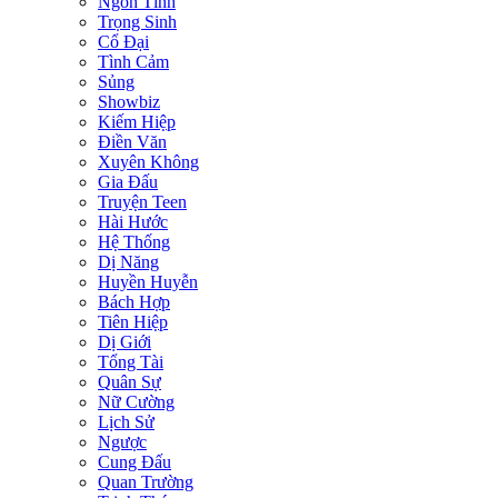
Ngôn Tình
Trọng Sinh
Cổ Đại
Tình Cảm
Sủng
Showbiz
Kiếm Hiệp
Điền Văn
Xuyên Không
Gia Đấu
Truyện Teen
Hài Hước
Hệ Thống
Dị Năng
Huyền Huyễn
Bách Hợp
Tiên Hiệp
Dị Giới
Tổng Tài
Quân Sự
Nữ Cường
Lịch Sử
Ngược
Cung Đấu
Quan Trường