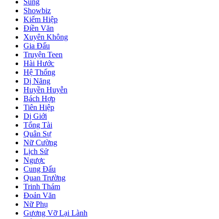
Sủng
Showbiz
Kiếm Hiệp
Điền Văn
Xuyên Không
Gia Đấu
Truyện Teen
Hài Hước
Hệ Thống
Dị Năng
Huyền Huyễn
Bách Hợp
Tiên Hiệp
Dị Giới
Tổng Tài
Quân Sự
Nữ Cường
Lịch Sử
Ngược
Cung Đấu
Quan Trường
Trinh Thám
Đoản Văn
Nữ Phụ
Gương Vỡ Lại Lành