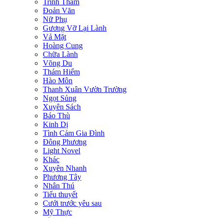
Trinh Thám
Đoản Văn
Nữ Phụ
Gương Vỡ Lại Lành
Vả Mặt
Hoàng Cung
Chữa Lành
Võng Du
Thám Hiểm
Hào Môn
Thanh Xuân Vườn Trường
Ngọt Sủng
Xuyên Sách
Báo Thù
Kinh Dị
Tình Cảm Gia Đình
Đông Phương
Light Novel
Khác
Xuyên Nhanh
Phương Tây
Nhân Thú
Tiểu thuyết
Cưới trước yêu sau
Mỹ Thực