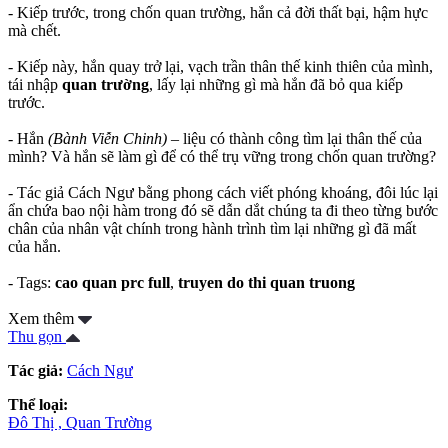
- Kiếp trước, trong chốn quan trường, hắn cả đời thất bại, hậm hực
mà chết.
- Kiếp này, hắn quay trở lại, vạch trần thân thế kinh thiên của mình,
tái nhập
quan trường
, lấy lại những gì mà hắn đã bỏ qua kiếp
trước.
- Hắn
(Bành Viễn Chinh)
– liệu có thành công tìm lại thân thế của
mình? Và hắn sẽ làm gì để có thể trụ vững trong chốn quan trường?
- Tác giả Cách Ngư bằng phong cách viết phóng khoáng, đôi lúc lại
ẩn chứa bao nội hàm trong đó sẽ dẫn dắt chúng ta đi theo từng bước
chân của nhân vật chính trong hành trình tìm lại những gì đã mất
của hắn.
- Tags:
cao quan prc full
,
truyen do thi quan truong
Xem thêm
Thu gọn
Tác giả:
Cách Ngư
Thể loại:
Đô Thị ,
Quan Trường