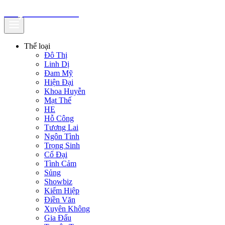
truyenfullz.com
Thể loại
Đô Thị
Linh Dị
Đam Mỹ
Hiện Đại
Khoa Huyễn
Mạt Thế
HE
Hỗ Công
Tương Lai
Ngôn Tình
Trọng Sinh
Cổ Đại
Tình Cảm
Sủng
Showbiz
Kiếm Hiệp
Điền Văn
Xuyên Không
Gia Đấu