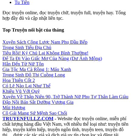
Tu Tiên
Đọc truyện online, đọc truyện chữ, truyện full, truyện hay. Tổng
hợp đầy đủ và cập nhật liên tục.
Top Truyện nổi bật của tháng
Xuyên Sách Công Lược Nam Phụ Đầu Bếp
Trọng Sinh Tiểu Địa Chủ
Tiêu Rồi! Ký Chủ Lại Không Bình Thường!
Để Ta Đi Vào Giấc Mơ Của Nàng (Dư Ảnh Mộng)
Hắn Đến Từ Nữ Tôn
Gia Tộc Ma Cà Rồng 1: Máu Xanh
Trọng Sinh Đô Thị Cuồng Long
Hoa Thiên Cốt 2
Có Lẽ Nào Lại Như Thế
Khiêu Vũ Với Quỷ
Xuyên Về Thập Niên 90, Trở Thành Nữ Phụ Tự Thân Làm Giàu
Đập Nồi Bán Sắt Dưỡng Vương Gia
Mùi Hương
Cô Gái Mang Sứ Mệnh Sao Chổi
TRUYENFULLZ.COM
- Website đọc truyện online, miễn phí
chất lượng hàng đầu Việt Nam, với nhiều thể loại như: truyện tiên
hiệp, truyện kiếm hiệp, truyện ngôn tình, truyện teen, truyện đô
thị,... được các tác giả và dịch giả uy tín chọn lọc và đăng tải.