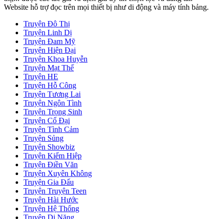
Website hỗ trợ đọc trên mọi thiết bị như di động và máy tính bảng.
Truyện Đô Thị
Truyện Linh Dị
Truyện Đam Mỹ
Truyện Hiện Đại
Truyện Khoa Huyễn
Truyện Mạt Thế
Truyện HE
Truyện Hỗ Công
Truyện Tương Lai
Truyện Ngôn Tình
Truyện Trọng Sinh
Truyện Cổ Đại
Truyện Tình Cảm
Truyện Sủng
Truyện Showbiz
Truyện Kiếm Hiệp
Truyện Điền Văn
Truyện Xuyên Không
Truyện Gia Đấu
Truyện Truyện Teen
Truyện Hài Hước
Truyện Hệ Thống
Truyện Dị Năng