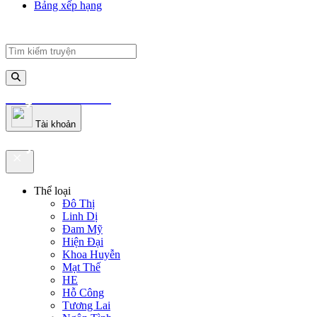
Bảng xếp hạng
truyenfullz.com
Tài khoản
truyenfullz.com
Thể loại
Đô Thị
Linh Dị
Đam Mỹ
Hiện Đại
Khoa Huyễn
Mạt Thế
HE
Hỗ Công
Tương Lai