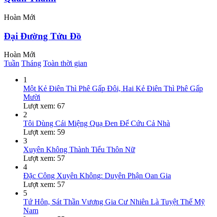
Hoàn
Mới
Đại Đường Tửu Đồ
Hoàn
Mới
Tuần
Tháng
Toàn thời gian
1
Một Kẻ Điên Thì Phê Gấp Đôi, Hai Kẻ Điên Thì Phê Gấp
Mười
Lượt xem: 67
2
Tôi Dùng Cái Miệng Quạ Đen Để Cứu Cả Nhà
Lượt xem: 59
3
Xuyên Không Thành Tiểu Thôn Nữ
Lượt xem: 57
4
Đặc Công Xuyên Không: Duyên Phận Oan Gia
Lượt xem: 57
5
Tứ Hôn, Sát Thần Vương Gia Cư Nhiên Là Tuyệt Thế Mỹ
Nam