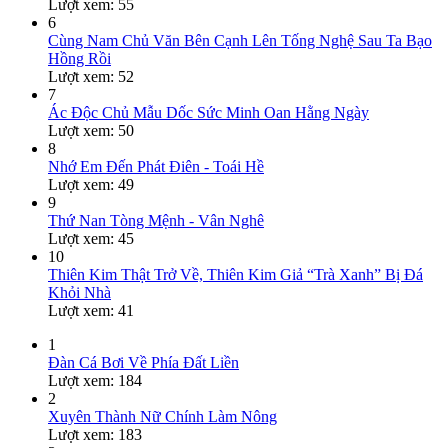
Lượt xem: 55
6
Cùng Nam Chủ Văn Bên Cạnh Lên Tống Nghệ Sau Ta Bạo
Hồng Rồi
Lượt xem: 52
7
Ác Độc Chủ Mẫu Dốc Sức Minh Oan Hằng Ngày
Lượt xem: 50
8
Nhớ Em Đến Phát Điên - Toái Hề
Lượt xem: 49
9
Thứ Nan Tòng Mệnh - Vân Nghê
Lượt xem: 45
10
Thiên Kim Thật Trở Về, Thiên Kim Giả “Trà Xanh” Bị Đá
Khỏi Nhà
Lượt xem: 41
1
Đàn Cá Bơi Về Phía Đất Liền
Lượt xem: 184
2
Xuyên Thành Nữ Chính Làm Nông
Lượt xem: 183