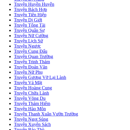
Truyện Huyền Huyễn
Truyện Bách Hợp
Truyện Tiên Hiệp
Truyện Dị Giới
Truyện Tổng Tài
Truyện Quân Sự
Truyện Nữ Cường
Truyện Lịch Sử
Truyện Ngược
Truyện Cung Đấu
Truyện Quan Trường
Truyện Trinh Thám
Truyện Đoản Văn
Truyện Nữ Phụ
Truyện Gương Vỡ Lại Lành
Truyện Vả Mặt
Truyện Hoàng Cung
Truyện Chữa Lành
Truyện Võng Du
Truyện Thám Hiểm
Truyện Hào Môn
Truyện Thanh Xuân Vườn Trường
Truyện Ngọt Sủng
Truyện Xuyên Sách
Truyện Báo Thù