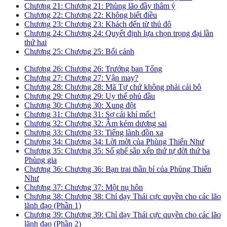
Chương 21: Chương 21: Phùng lão đầy thâm ý
Chương 22: Chương 22: Không biết điều
Chương 23: Chương 23: Khách đến từ thủ đô
Chương 24: Chương 24: Quyết định lựa chọn trọng đại lần
thứ hai
Chương 25: Chương 25: Bối cảnh
Chương 26: Chương 26: Trưởng ban Tống
Chương 27: Chương 27: Vận may?
Chương 28: Chương 28: Mã Tự chứ không phải cái bô
Chương 29: Chương 29: Uy thế phủ đầu
Chương 30: Chương 30: Xung đột
Chương 31: Chương 31: Sợ cái khỉ mốc!
Chương 32: Chương 32: Âm kém dương sai
Chương 33: Chương 33: Tiếng lành đồn xa
Chương 34: Chương 34: Lời mời của Phùng Thiến Như
Chương 35: Chương 35: Số ghế sắp xếp thứ tự đời thứ ba
Phùng gia
Chương 36: Chương 36: Bạn trai thần bí của Phùng Thiến
Như
Chương 37: Chương 37: Một nụ hôn
Chương 38: Chương 38: Chỉ dạy Thái cực quyền cho các lão
lãnh đạo (Phần 1)
Chương 39: Chương 39: Chỉ dạy Thái cực quyền cho các lão
lãnh đạo (Phần 2)