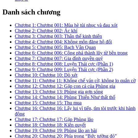
Danh sách chương
Chương 1: Chương 001: Mùa hè tủi nhục và đau xót
Chương 2: Chương 002: Ác khí
Chương 3: Chương 003: Thân thế kinh thiên
Chương 4: Chương 004: Không môn đăng hộ đối
Chương 5: Chương 005: Bạch Vân Quan
Chương 6: Chương 006: Công phá thành lũy từ bên trong
Chương 7: Chương 007: Gia đình quyền quý
Chương 8: Chương 008: Luyện Thái cực (Phần 1)
Chương 9: Chương 009: Luyện Thái cực (Phần 2)
Chương 10: Chương 10: Dò xét
Chương 11: Chương 11: Khống chế ván cờ, không lo quân cờ
Chương 12: Chương 12: Gặp con cả của Phùng gia
Chương 13: Chương 13: Phùng gia gợn sóng
Chương 14: Chương 14: Phùng Thiến Như thất thố
Chương 15: Chương 15: Thu mua
Chương 16: Chương 16: Lấy lui vì tiến, tìm tòi trước khi hành
động
Chương 17: Chương 17: Gặp Phùng lão
Chương 18: Chương 18: Kiên quyết
Chương 19: Chương 19: Phùng lão an bài
Chương 20: Chương 20: Phía trong “Bức tường đỏ”