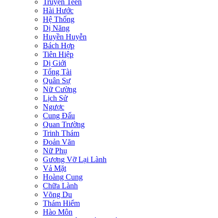
Truyện Teen
Hài Hước
Hệ Thống
Dị Năng
Huyền Huyễn
Bách Hợp
Tiên Hiệp
Dị Giới
Tổng Tài
Quân Sự
Nữ Cường
Lịch Sử
Ngược
Cung Đấu
Quan Trường
Trinh Thám
Đoản Văn
Nữ Phụ
Gương Vỡ Lại Lành
Vả Mặt
Hoàng Cung
Chữa Lành
Võng Du
Thám Hiểm
Hào Môn