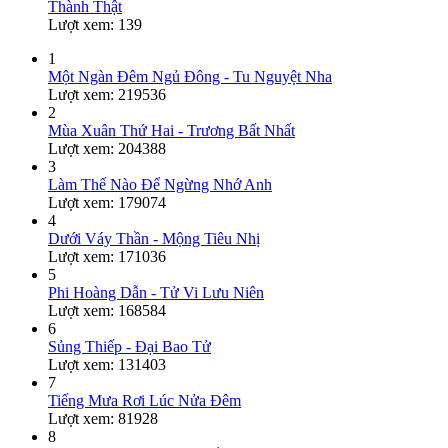
Thành Thật
Lượt xem: 139
1
Một Ngàn Đêm Ngủ Đông - Tu Nguyệt Nha
Lượt xem: 219536
2
Mùa Xuân Thứ Hai - Trương Bất Nhất
Lượt xem: 204388
3
Làm Thế Nào Để Ngừng Nhớ Anh
Lượt xem: 179074
4
Dưới Váy Thần - Mộng Tiêu Nhị
Lượt xem: 171036
5
Phi Hoàng Dẫn - Tử Vi Lưu Niên
Lượt xem: 168584
6
Sủng Thiếp - Đại Bao Tử
Lượt xem: 131403
7
Tiếng Mưa Rơi Lúc Nửa Đêm
Lượt xem: 81928
8