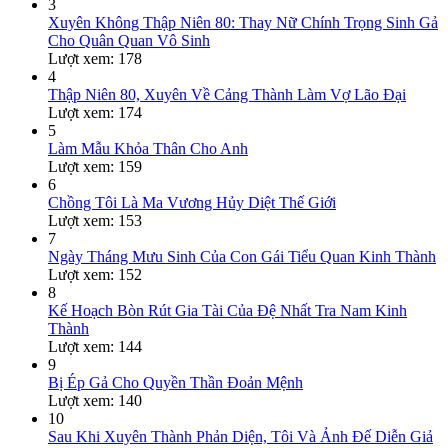
3
Xuyên Không Thập Niên 80: Thay Nữ Chính Trọng Sinh Gả
Cho Quân Quan Vô Sinh
Lượt xem: 178
4
Thập Niên 80, Xuyên Về Cảng Thành Làm Vợ Lão Đại
Lượt xem: 174
5
Làm Mẫu Khỏa Thân Cho Anh
Lượt xem: 159
6
Chồng Tôi Là Ma Vương Hủy Diệt Thế Giới
Lượt xem: 153
7
Ngày Tháng Mưu Sinh Của Con Gái Tiểu Quan Kinh Thành
Lượt xem: 152
8
Kế Hoạch Bòn Rút Gia Tài Của Đệ Nhất Tra Nam Kinh
Thành
Lượt xem: 144
9
Bị Ép Gả Cho Quyền Thần Đoản Mệnh
Lượt xem: 140
10
Sau Khi Xuyên Thành Phản Diện, Tôi Và Ảnh Đế Diễn Giả