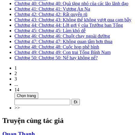
Chương 40: Chương 40: Quà tặng nhỏ của các lão lãnh đạo
Chương 41: Chương 41: Vương An Na
Chương 42: Chương 42: Rất quyến rũ
Chương 43: Chương 43: Không thể không vượt qua cạm bẫy
Chương 44: Chương 44: Lời gợi ý của Trưởng ban Tống
Chương 45: Chương 45: Làm khó dễ
Chương 46: Chương 46: Chuột chạy ngoài đường
Chương 47: Chương 47: Không quan tâm hơn thua
Chương 48: Chương 48: Cuộc họp phê bình
Chương 49: Chương 49: Con trai Tống Bính Nam
Chương 50: Chương 50: Nể hay không nể?
1
2
3
...
14
Chọn trang
Đi
>>
Truyện cùng tác giả
Quan Thanh