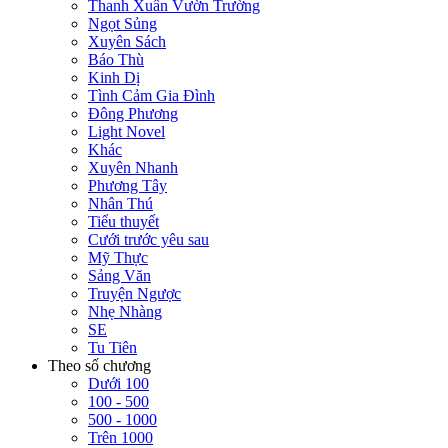
Thanh Xuân Vườn Trường
Ngọt Sủng
Xuyên Sách
Báo Thù
Kinh Dị
Tình Cảm Gia Đình
Đông Phương
Light Novel
Khác
Xuyên Nhanh
Phương Tây
Nhân Thú
Tiểu thuyết
Cưới trước yêu sau
Mỹ Thực
Sảng Văn
Truyện Ngược
Nhẹ Nhàng
SE
Tu Tiên
Theo số chương
Dưới 100
100 - 500
500 - 1000
Trên 1000