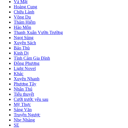
Vả Mặt
Hoàng Cung
Chữa Lành
Võng Du
Thám Hiểm
Hào Môn
Thanh Xuân Vườn Trường
Ngọt Sủng
Xuyên Sách
Báo Thù
Kinh Dị
Tình Cảm Gia Đình
Đông Phương
Light Novel
Khác
Xuyên Nhanh
Phương Tây
Nhân Thú
Tiểu thuyết
Cưới trước yêu sau
Mỹ Thực
Sảng Văn
Truyện Ngược
Nhẹ Nhàng
SE