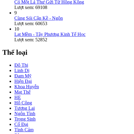
Có Một Lá Thư Gửi Từ Hồng Kông
Lượt xem: 69108
9
Cùng Sói Cận Kề - Ngôn
Lượt xem: 60653
10
Lạt Mềm - Tây Phương Kinh Tế Học
Lượt xem: 52852
Thể loại
Đô Thị
Linh Dị
Đam Mỹ
Hiện Đại
Khoa Huyễn
Mạt Thế
HE
Hỗ Công
Tương Lai
Ngôn Tình
Trọng Sinh
Cổ Đại
Tình Cảm