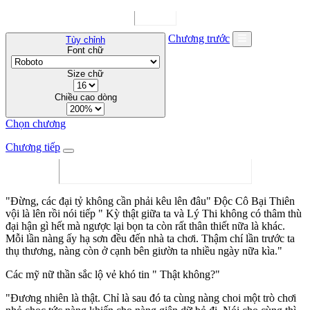
Chương trước
Tùy chỉnh
Font chữ
Size chữ
Chiều cao dòng
Chọn chương
Chương tiếp
"Đừng, các đại tỷ không cần phải kêu lên đâu" Độc Cô Bại Thiên
vội là lên rồi nói tiếp " Kỳ thật giữa ta và Lý Thi không có thâm thù
đại hận gì hết mà ngược lại bọn ta còn rất thân thiết nữa là khác.
Mỗi lần nàng ấy hạ sơn đều đến nhà ta chơi. Thậm chí lần trước ta
thụ thương, nàng còn ở cạnh bên giườn ta nhiều ngày nữa kìa."
Các mỹ nữ thần sắc lộ vẻ khó tin " Thật không?"
"Đương nhiên là thật. Chỉ là sau đó ta cùng nàng choi một trò chơi