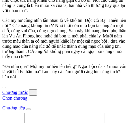
nhỏ chọc tức nàng khiến cho nàng giận dữ bỏ đi. Nói cho cùng thì
nàng ta cũng là biểu muội xa của ta, hai nhà vẫn thường hay qua lại
với nhau mà".
Các mỹ nữ cùng nhìn lẫn nhau lộ vẻ khó tin. Độc Cô Bại Thiên liền
nói " Các nàng không tin ư? Nhớ thời còn nhỏ bọn ta cùng ăn một
chỗ, cùng vui đùa, cùng ngủ chung. Sau này khi nàng theo phụ thân
lên Vụ Ẩn Phong học nghê thì bọn ta mới phải chia ly. Mười năm
trước mẫu thân ta có mời người khắc lấy một cái ngọc bội , dựa vào
dung mạo của nàng lúc đó để khắc thành dung mạo của nàng khi
trưởng thành. CÁc người không phải ngay cả ngọc bội cũng chưa
thấy qua chứ?"
"Đã nhìn qua" Một mỹ nữ liền lên tiếng" Ngọc bội của sư muội vốn
là vật bất ly thân mà" Lúc này cả năm người càng lúc càng tin lời
hắn nói.
...
Chương trước
Chọn chương
Chương tiếp