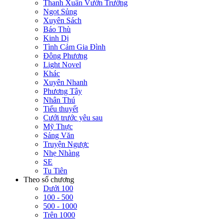
Thanh Xuân Vườn Trường
Ngọt Sủng
Xuyên Sách
Báo Thù
Kinh Dị
Tình Cảm Gia Đình
Đông Phương
Light Novel
Khác
Xuyên Nhanh
Phương Tây
Nhân Thú
Tiểu thuyết
Cưới trước yêu sau
Mỹ Thực
Sảng Văn
Truyện Ngược
Nhẹ Nhàng
SE
Tu Tiên
Theo số chương
Dưới 100
100 - 500
500 - 1000
Trên 1000