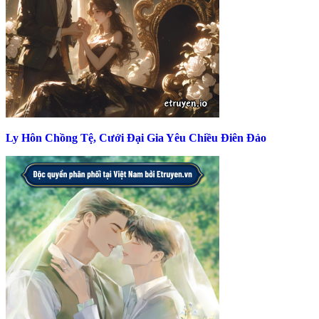
Ly Hôn Chồng Tệ, Cưới Đại Gia Yêu Chiều Điên Đảo