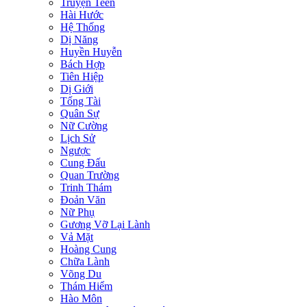
Truyện Teen
Hài Hước
Hệ Thống
Dị Năng
Huyền Huyễn
Bách Hợp
Tiên Hiệp
Dị Giới
Tổng Tài
Quân Sự
Nữ Cường
Lịch Sử
Ngược
Cung Đấu
Quan Trường
Trinh Thám
Đoản Văn
Nữ Phụ
Gương Vỡ Lại Lành
Vả Mặt
Hoàng Cung
Chữa Lành
Võng Du
Thám Hiểm
Hào Môn