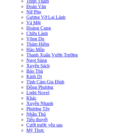
Trinh Thám
Đoản Văn
Nữ Phụ
Gương Vỡ Lại Lành
Vả Mặt
Hoàng Cung
Chữa Lành
Võng Du
Thám Hiểm
Hào Môn
Thanh Xuân Vườn Trường
Ngọt Sủng
Xuyên Sách
Báo Thù
Kinh Dị
Tình Cảm Gia Đình
Đông Phương
Light Novel
Khác
Xuyên Nhanh
Phương Tây
Nhân Thú
Tiểu thuyết
Cưới trước yêu sau
Mỹ Thực