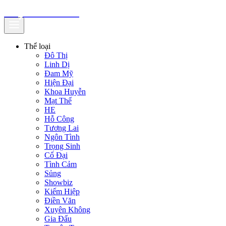
truyenfullz.com
Thể loại
Đô Thị
Linh Dị
Đam Mỹ
Hiện Đại
Khoa Huyễn
Mạt Thế
HE
Hỗ Công
Tương Lai
Ngôn Tình
Trọng Sinh
Cổ Đại
Tình Cảm
Sủng
Showbiz
Kiếm Hiệp
Điền Văn
Xuyên Không
Gia Đấu