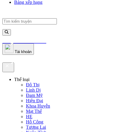
Bảng xếp hạng
truyenfullz.com
Tài khoản
truyenfullz.com
Thể loại
Đô Thị
Linh Dị
Đam Mỹ
Hiện Đại
Khoa Huyễn
Mạt Thế
HE
Hỗ Công
Tương Lai