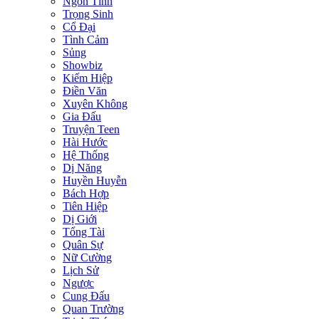
Ngôn Tình
Trọng Sinh
Cổ Đại
Tình Cảm
Sủng
Showbiz
Kiếm Hiệp
Điền Văn
Xuyên Không
Gia Đấu
Truyện Teen
Hài Hước
Hệ Thống
Dị Năng
Huyền Huyễn
Bách Hợp
Tiên Hiệp
Dị Giới
Tổng Tài
Quân Sự
Nữ Cường
Lịch Sử
Ngược
Cung Đấu
Quan Trường