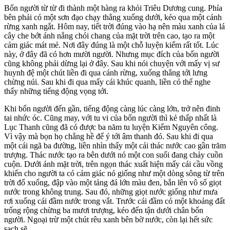
Bốn người từ từ đi thành một hàng ra khỏi Triêu Dương cung. Phía
bên phải có một sơn đạo chạy thẳng xuống dưới, kéo qua một cánh
rừng xanh ngắt. Hôm nay, tiết trời đúng vào hạ nên màu xanh của lá
cây che bớt ánh nắng chói chang của mặt trời trên cao, tạo ra một
cảm giác mát mẻ. Nơi đây đúng là một chỗ luyện kiếm rất tốt. Lúc
này, ở đây đã có hơn mười người. Nhưng mục đích của bốn người
cũng không phải dừng lại ở đây. Sau khi nói chuyện với mấy vị sư
huynh đệ một chút liền đi qua cánh rừng, xuống thẳng tới lưng
chừng núi. Sau khi đi qua mấy cái khúc quanh, liền có thể nghe
thấy những tiếng động vọng tới.
Khi bốn người đến gần, tiếng động càng lúc càng lớn, trở nên đinh
tai nhức óc. Cũng may, với tu vi của bốn người thì kẻ thấp nhất là
Lục Thanh cũng đã có được ba năm tu luyện Kiếm Nguyên công.
Vì vậy mà bọn họ chẳng hề để ý tới âm thanh đó. Sau khi đi qua
một cái ngã ba đường, liền nhìn thấy một cái thác nước cao gần trăm
trượng. Thác nước tạo ra bên dưới nó một con suối đang chảy cuồn
cuộn. Dưới ánh mặt trời, trên ngọn thác xuất hiện mấy cái cầu vồng
khiến cho người ta có cảm giác nó giống như một dòng sông từ trên
trời đổ xuống, đập vào một tảng đá lớn màu đen, bắn lên vô số giọt
nước trong không trung. Sau đó, những giọt nước giống như mưa
rơi xuống cái đầm nước trong vắt. Trước cái đầm có một khoảng đất
trống rộng chừng ba mươi trượng, kéo đến tận dưới chân bốn
người. Ngoại trừ một chút rêu xanh bên bờ nước, còn lại hết sức
sạch sẽ.