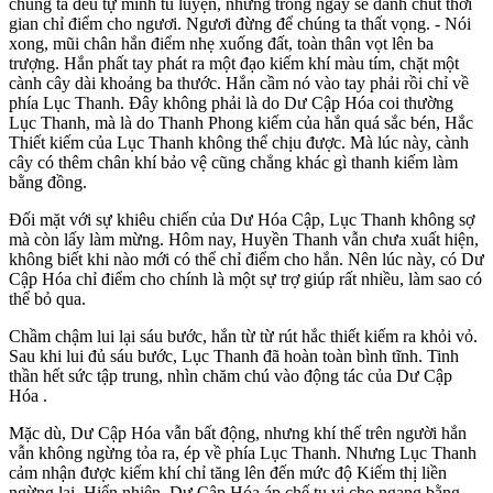
chúng ta đều tự mình tu luyện, nhưng trong ngày sẽ dành chút thời
gian chỉ điểm cho ngươi. Ngươi đừng để chúng ta thất vọng. - Nói
xong, mũi chân hắn điểm nhẹ xuống đất, toàn thân vọt lên ba
trượng. Hắn phất tay phát ra một đạo kiếm khí màu tím, chặt một
cành cây dài khoảng ba thước. Hắn cầm nó vào tay phải rồi chỉ về
phía Lục Thanh. Đây không phải là do Dư Cập Hóa coi thường
Lục Thanh, mà là do Thanh Phong kiếm của hắn quá sắc bén, Hắc
Thiết kiếm của Lục Thanh không thể chịu được. Mà lúc này, cành
cây có thêm chân khí bảo vệ cũng chẳng khác gì thanh kiếm làm
bằng đồng.
Đối mặt với sự khiêu chiến của Dư Hóa Cập, Lục Thanh không sợ
mà còn lấy làm mừng. Hôm nay, Huyền Thanh vẫn chưa xuất hiện,
không biết khi nào mới có thể chỉ điểm cho hắn. Nên lúc này, có Dư
Cập Hóa chỉ điểm cho chính là một sự trợ giúp rất nhiều, làm sao có
thể bỏ qua.
Chầm chậm lui lại sáu bước, hắn từ từ rút hắc thiết kiếm ra khỏi vỏ.
Sau khi lui đủ sáu bước, Lục Thanh đã hoàn toàn bình tĩnh. Tinh
thần hết sức tập trung, nhìn chăm chú vào động tác của Dư Cập
Hóa .
Mặc dù, Dư Cập Hóa vẫn bất động, nhưng khí thế trên người hắn
vẫn không ngừng tỏa ra, ép về phía Lục Thanh. Nhưng Lục Thanh
cảm nhận được kiếm khí chỉ tăng lên đến mức độ Kiếm thị liền
ngừng lại. Hiển nhiên, Dư Cập Hóa áp chế tu vi cho ngang bằng