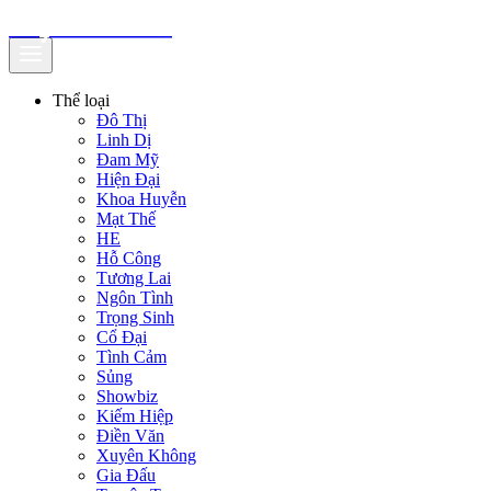
truyenfullz.com
Thể loại
Đô Thị
Linh Dị
Đam Mỹ
Hiện Đại
Khoa Huyễn
Mạt Thế
HE
Hỗ Công
Tương Lai
Ngôn Tình
Trọng Sinh
Cổ Đại
Tình Cảm
Sủng
Showbiz
Kiếm Hiệp
Điền Văn
Xuyên Không
Gia Đấu