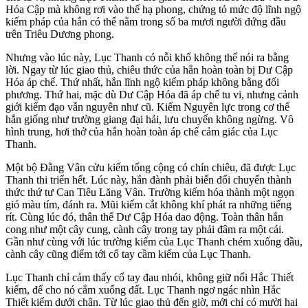
Hóa Cập mà không rơi vào thế hạ phong, chứng tỏ mức độ lĩnh ngộ
kiếm pháp của hắn có thể nằm trong số ba mươi người đứng đầu
trên Triêu Dương phong.
Nhưng vào lúc này, Lục Thanh có nỗi khổ không thể nói ra bằng
lời. Ngay từ lúc giao thủ, chiêu thức của hắn hoàn toàn bị Dư Cập
Hóa áp chế. Thứ nhất, hắn lĩnh ngộ kiếm pháp không bằng đối
phương. Thứ hai, mặc dù Dư Cập Hóa đã áp chế tu vi, nhưng cảnh
giới kiếm đạo vẫn nguyên như cũ. Kiếm Nguyên lực trong cơ thể
hắn giống như trường giang đại hải, lưu chuyển không ngừng. Vô
hình trung, hơi thở của hắn hoàn toàn áp chế cảm giác của Lục
Thanh.
Một bộ Đằng Vân cửu kiếm tổng cộng có chín chiêu, đã được Lục
Thanh thi triển hết. Lúc này, hắn đành phải biến đổi chuyển thành
thức thứ tư Can Tiêu Lăng Vân. Trường kiếm hóa thành một ngọn
gió màu tím, đánh ra. Mũi kiếm cắt không khí phát ra những tiếng
rít. Cùng lúc đó, thân thể Dư Cập Hóa dao động. Toàn thân hắn
cong như một cây cung, cành cây trong tay phải đâm ra một cái.
Gần như cùng với lúc trường kiếm của Lục Thanh chém xuống đầu,
cành cây cũng điểm tới cổ tay cầm kiếm của Lục Thanh.
Lục Thanh chỉ cảm thấy cổ tay đau nhói, không giữ nổi Hắc Thiết
kiếm, để cho nó cắm xuống đất. Lục Thanh ngơ ngác nhìn Hắc
Thiết kiếm dưới chân. Từ lúc giao thủ đến giờ, mới chỉ có mười hai