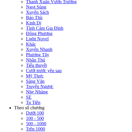
Thanh Xuân Vườn Trường
Ngọt Sủng
Xuyên Sách
Báo Thù
Kinh Dị
Tình Cảm Gia Đình
Đông Phương
Light Novel
Khác
Xuyên Nhanh
Phương Tây
Nhân Thú
Tiểu thuyết
Cưới trước yêu sau
Mỹ Thực
Sảng Văn
Truyện Ngược
Nhẹ Nhàng
SE
Tu Tiên
Theo số chương
Dưới 100
100 - 500
500 - 1000
Trên 1000