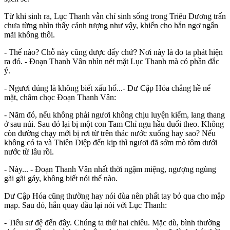
Từ khi sinh ra, Lục Thanh vẫn chỉ sinh sống trong Triêu Dương trấn
chưa từng nhìn thấy cảnh tượng như vậy, khiến cho hắn ngơ ngẩn
mãi không thôi.
- Thế nào? Chỗ này cũng được đấy chứ? Nơi này là do ta phát hiện
ra đó. - Đoạn Thanh Vân nhìn nét mặt Lục Thanh mà có phần đắc
ý.
- Ngươi đúng là không biết xấu hổ...- Dư Cập Hóa chẳng hề nể
mặt, châm chọc Đoạn Thanh Vân:
- Năm đó, nếu không phải ngươi không chịu luyện kiếm, lang thang
ở sau núi. Sau đó lại bị một con Tam Chỉ ngu hầu đuổi theo. Không
còn đường chạy mới bị rơi từ trên thác nước xuống hay sao? Nếu
không có ta và Thiên Diệp đến kịp thì ngươi đã sớm mò tôm dưới
nước từ lâu rồi.
- Này... - Đoạn Thanh Vân nhất thời ngậm miệng, ngượng ngùng
gãi gãi gáy, không biết nói thế nào.
Dư Cập Hóa cũng thường hay nói đùa nên phất tay bỏ qua cho mập
mạp. Sau đó, hắn quay đầu lại nói với Lục Thanh:
- Tiểu sư đệ đến đây. Chúng ta thử hai chiêu. Mặc dù, bình thường