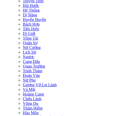
Truyện Teen
Hài Hước
Hệ Thống
Dị Năng
Huyền Huyễn
Bách Hợp
Tiên Hiệp
Dị Giới
Tổng Tài
Quân Sự
Nữ Cường
Lịch Sử
Ngược
Cung Đấu
Quan Trường
Trinh Thám
Đoản Văn
Nữ Phụ
Gương Vỡ Lại Lành
Vả Mặt
Hoàng Cung
Chữa Lành
Võng Du
Thám Hiểm
Hào Môn