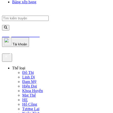
Bảng xếp hạng
truyenfullz.com
Tài khoản
truyenfullz.com
Thể loại
Đô Thị
Linh Dị
Đam Mỹ
Hiện Đại
Khoa Huyễn
Mạt Thế
HE
Hỗ Công
Tương Lai