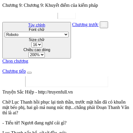
Chương 9: Chương 9: Khuyết điểm của kiếm pháp
Chương trước
Tùy chỉnh
Font chữ
Size chữ
Chiều cao dòng
Chọn chương
Chương tiếp
Truyện Sắc Hiệp - http://truyenfull.vn
Chờ Lục Thanh hồi phục lại tinh thần, trước mặt hắn đã có khuôn
mặt béo phị, hai gò má nung núc thịt...chẳng phải Đoạn Thanh Vân
thì là ai?
- Tiểu tử! Ngươi đang nghĩ cái gì?
Lục Thanh xấu hổ, sờ sờ đầu, nói: