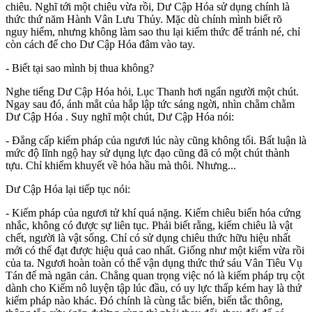
chiêu. Nghĩ tới một chiêu vừa rồi, Dư Cập Hóa sử dụng chính là
thức thứ năm Hành Vân Lưu Thủy. Mặc dù chính mình biết rõ
nguy hiểm, nhưng không làm sao thu lại kiếm thức để tránh né, chỉ
còn cách để cho Dư Cập Hóa đâm vào tay.
- Biết tại sao mình bị thua không?
Nghe tiếng Dư Cập Hóa hỏi, Lục Thanh hơi ngẩn người một chút.
Ngay sau đó, ánh mắt của hắp lập tức sáng ngời, nhìn chằm chằm
Dư Cập Hóa . Suy nghĩ một chút, Dư Cập Hóa nói:
- Đẳng cấp kiếm pháp của ngươi lúc này cũng không tổi. Bất luận là
mức độ lĩnh ngộ hay sử dụng lực đạo cũng đã có một chút thành
tựu. Chỉ khiếm khuyết về hỏa hầu mà thôi. Nhưng...
Dư Cập Hóa lại tiếp tục nói:
- Kiếm pháp của ngươi tử khí quá nặng. Kiếm chiêu biến hóa cứng
nhắc, không có được sự liên tục. Phải biết rằng, kiếm chiêu là vật
chết, người là vật sống. Chỉ có sử dụng chiêu thức hữu hiệu nhất
mới có thể đạt được hiệu quả cao nhất. Giống như một kiếm vừa rồi
của ta. Ngươi hoàn toàn có thể vận dụng thức thứ sáu Vân Tiêu Vụ
Tán để mà ngăn cản. Chẳng quan trọng việc nó là kiếm pháp trụ cột
dành cho Kiếm nô luyện tập lúc đầu, có uy lực thấp kém hay là thứ
kiếm pháp nào khác. Đó chính là cùng tắc biến, biến tắc thông,