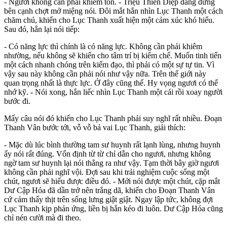
- Ngươi không cần phải khiêm tốn. - Triệu Thiên Diệp đang đứng
bên cạnh chợt mở miệng nói. Đôi mắt hắn nhìn Lục Thanh một cách
chăm chú, khiến cho Lục Thanh xuất hiện một cảm xúc khó hiểu.
Sau đó, hắn lại nói tiếp:
- Có năng lực thì chính là có năng lực. Không cần phải khiêm
nhường, nếu không sẽ khiến cho tâm trí bị kiếm chế. Muốn tinh tiến
một cách nhanh chóng trên kiếm đạo, thì phải có một sự tự tin. Vì
vậy sau này không cần phải nói như vậy nữa. Trên thế giới này
quan trọng nhất là thực lực. Ở đây cũng thế. Hy vọng ngươi có thể
nhớ kỹ. - Nói xong, hắn liếc nhìn Lục Thanh một cái rồi xoay người
bước đi.
Mấy câu nói đó khiến cho Lục Thanh phải suy nghĩ rất nhiều. Đoạn
Thanh Vân bước tới, vỗ vỗ bả vai Lục Thanh, giải thích:
- Mặc dù lúc bình thường tam sư huynh rất lạnh lùng, nhưng huynh
ấy nói rất đúng. Vốn định từ từ chỉ dẫn cho ngươi, nhưng không
ngờ tam sư huynh lại nói thẳng ra như vậy. Tạm thời bây giờ ngươi
không cần phải nghĩ vội. Đợi sau khi trải nghiệm cuộc sống một
chút, ngươi sẽ hiểu được điều đó. - Mới nói được một chút, cặp mắt
Dư Cập Hóa đã dần trở nên trắng dã, khiến cho Đoạn Thanh Vân
cứ cảm thấy thịt trên sống lưng giật giật. Ngay lập tức, không đợi
Lục Thanh kịp phản ứng, liền bị hắn kéo đi luôn. Dư Cập Hóa cũng
chỉ nén cười mà đi theo.