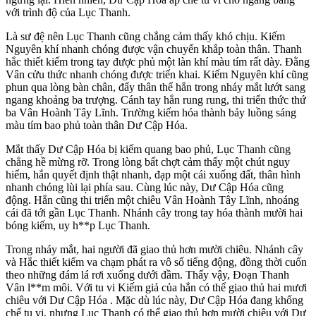
với trình độ của Lục Thanh.
Là sư đệ nên Lục Thanh cũng chẳng cảm thấy khó chịu. Kiếm
Nguyên khí nhanh chóng được vận chuyển khắp toàn thân. Thanh
hắc thiết kiếm trong tay được phủ một làn khí màu tím rất dày. Đằng
Vân cửu thức nhanh chóng được triển khai. Kiếm Nguyên khí cũng
phun qua lòng bàn chân, đẩy thân thể hắn trong nháy mắt lướt sang
ngang khoảng ba trượng. Cánh tay hắn rung rung, thi triển thức thứ
ba Vân Hoành Tây Lĩnh. Trường kiếm hóa thành bảy luồng sáng
màu tím bao phủ toàn thân Dư Cập Hóa.
Mắt thấy Dư Cập Hóa bị kiếm quang bao phủ, Lục Thanh cũng
chẳng hề mừng rỡ. Trong lòng bất chợt cảm thấy một chút nguy
hiểm, hắn quyết định thật nhanh, đạp một cái xuống đất, thân hình
nhanh chóng lùi lại phía sau. Cùng lúc này, Dư Cập Hóa cũng
động. Hắn cũng thi triển một chiêu Vân Hoành Tây Lĩnh, nhoáng
cái đã tới gần Lục Thanh. Nhánh cây trong tay hóa thành mười hai
bóng kiếm, uy h**p Lục Thanh.
Trong nháy mắt, hai người đã giao thủ hơn mười chiêu. Nhánh cây
và Hắc thiết kiếm va chạm phát ra vô số tiếng động, đồng thời cuốn
theo những đám lá rơi xuống dưới đầm. Thấy vậy, Đoạn Thanh
Vân l**m môi. Với tu vi Kiếm giả của hắn có thể giao thủ hai mươi
chiêu với Dư Cập Hóa . Mặc dù lúc này, Dư Cập Hóa đang khống
chế tu vi, nhưng Lục Thanh có thể giao thủ hơn mười chiêu với Dư