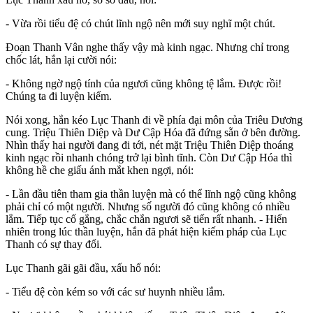
- Vừa rồi tiểu đệ có chút lĩnh ngộ nên mới suy nghĩ một chút.
Đoạn Thanh Vân nghe thấy vậy mà kinh ngạc. Nhưng chỉ trong
chốc lát, hắn lại cười nói:
- Không ngờ ngộ tính của ngươi cũng không tệ lắm. Được rồi!
Chúng ta đi luyện kiếm.
Nói xong, hắn kéo Lục Thanh đi về phía đại môn của Triêu Dương
cung. Triệu Thiên Diệp và Dư Cập Hóa đã đứng sẵn ở bên đường.
Nhìn thấy hai người đang đi tới, nét mặt Triệu Thiên Diệp thoáng
kinh ngạc rồi nhanh chóng trở lại bình tĩnh. Còn Dư Cập Hóa thì
không hề che giấu ánh mắt khen ngợi, nói:
- Lần đầu tiên tham gia thần luyện mà có thể lĩnh ngộ cũng không
phải chỉ có một người. Nhưng số người đó cũng không có nhiều
lắm. Tiếp tục cố gắng, chắc chắn ngươi sẽ tiến rất nhanh. - Hiển
nhiên trong lúc thần luyện, hắn đã phát hiện kiếm pháp của Lục
Thanh có sự thay đổi.
Lục Thanh gãi gãi đầu, xấu hổ nói:
- Tiểu đệ còn kém so với các sư huynh nhiều lắm.