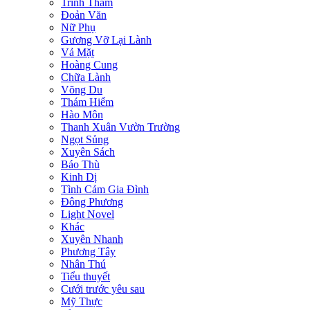
Trinh Thám
Đoản Văn
Nữ Phụ
Gương Vỡ Lại Lành
Vả Mặt
Hoàng Cung
Chữa Lành
Võng Du
Thám Hiểm
Hào Môn
Thanh Xuân Vườn Trường
Ngọt Sủng
Xuyên Sách
Báo Thù
Kinh Dị
Tình Cảm Gia Đình
Đông Phương
Light Novel
Khác
Xuyên Nhanh
Phương Tây
Nhân Thú
Tiểu thuyết
Cưới trước yêu sau
Mỹ Thực