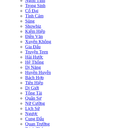
Ngôn Tình
Trọng Sinh
Cổ Đại
Tình Cảm
Sủng
Showbiz
Kiếm Hiệp
Điền Văn
Xuyên Không
Gia Đấu
Truyện Teen
Hài Hước
Hệ Thống
Dị Năng
Huyền Huyễn
Bách Hợp
Tiên Hiệp
Dị Giới
Tổng Tài
Quân Sự
Nữ Cường
Lịch Sử
Ngược
Cung Đấu
Quan Trường