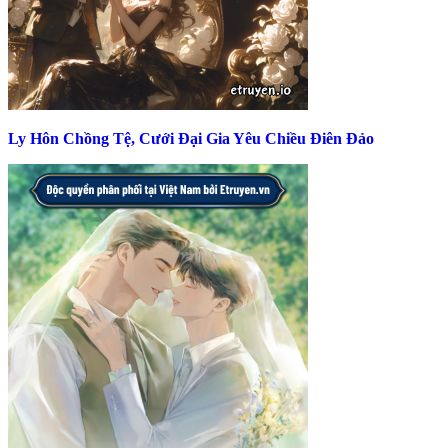
Ly Hôn Chồng Tệ, Cưới Đại Gia Yêu Chiều Điên Đảo