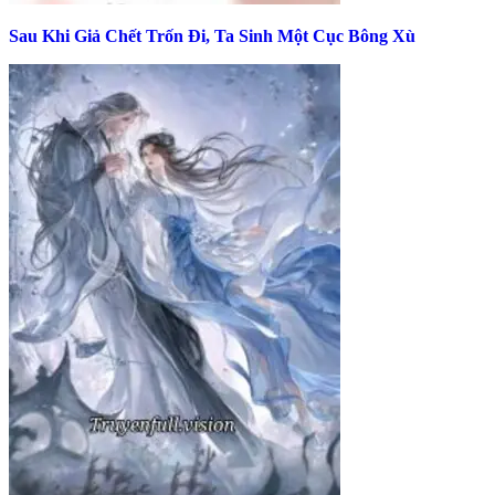
Sau Khi Giả Chết Trốn Đi, Ta Sinh Một Cục Bông Xù