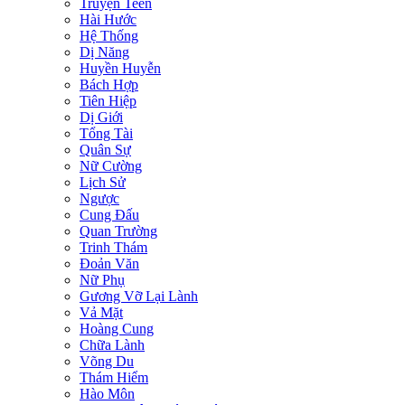
Truyện Teen
Hài Hước
Hệ Thống
Dị Năng
Huyền Huyễn
Bách Hợp
Tiên Hiệp
Dị Giới
Tổng Tài
Quân Sự
Nữ Cường
Lịch Sử
Ngược
Cung Đấu
Quan Trường
Trinh Thám
Đoản Văn
Nữ Phụ
Gương Vỡ Lại Lành
Vả Mặt
Hoàng Cung
Chữa Lành
Võng Du
Thám Hiểm
Hào Môn