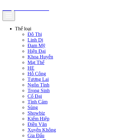
truyenfullz.com
Thể loại
Đô Thị
Linh Dị
Đam Mỹ
Hiện Đại
Khoa Huyễn
Mạt Thế
HE
Hỗ Công
Tương Lai
Ngôn Tình
Trọng Sinh
Cổ Đại
Tình Cảm
Sủng
Showbiz
Kiếm Hiệp
Điền Văn
Xuyên Không
Gia Đấu