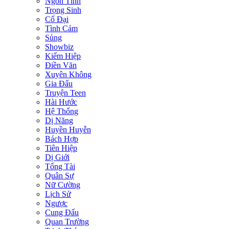
Ngôn Tình
Trọng Sinh
Cổ Đại
Tình Cảm
Sủng
Showbiz
Kiếm Hiệp
Điền Văn
Xuyên Không
Gia Đấu
Truyện Teen
Hài Hước
Hệ Thống
Dị Năng
Huyền Huyễn
Bách Hợp
Tiên Hiệp
Dị Giới
Tổng Tài
Quân Sự
Nữ Cường
Lịch Sử
Ngược
Cung Đấu
Quan Trường