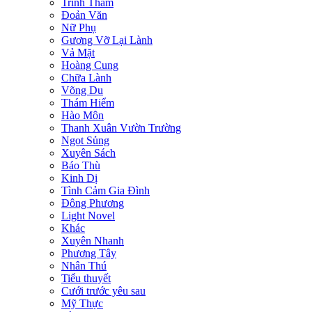
Trinh Thám
Đoản Văn
Nữ Phụ
Gương Vỡ Lại Lành
Vả Mặt
Hoàng Cung
Chữa Lành
Võng Du
Thám Hiểm
Hào Môn
Thanh Xuân Vườn Trường
Ngọt Sủng
Xuyên Sách
Báo Thù
Kinh Dị
Tình Cảm Gia Đình
Đông Phương
Light Novel
Khác
Xuyên Nhanh
Phương Tây
Nhân Thú
Tiểu thuyết
Cưới trước yêu sau
Mỹ Thực