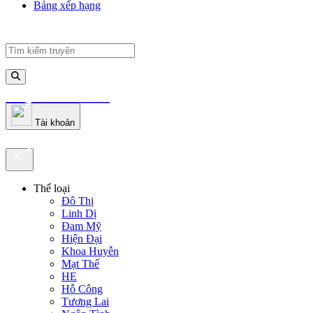
Bảng xếp hạng
truyenfullz.com
Tài khoản
truyenfullz.com
Thể loại
Đô Thị
Linh Dị
Đam Mỹ
Hiện Đại
Khoa Huyễn
Mạt Thế
HE
Hỗ Công
Tương Lai