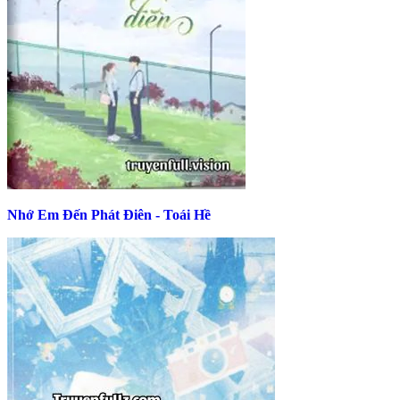
Nhớ Em Đến Phát Điên - Toái Hề