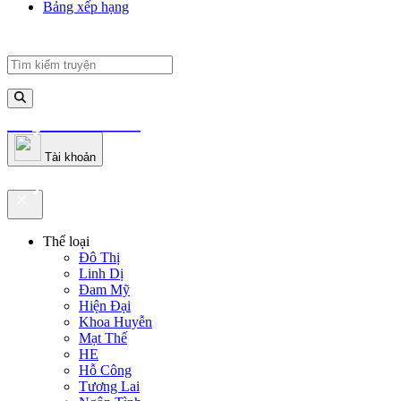
Bảng xếp hạng
truyenfullz.com
Tài khoản
truyenfullz.com
Thể loại
Đô Thị
Linh Dị
Đam Mỹ
Hiện Đại
Khoa Huyễn
Mạt Thế
HE
Hỗ Công
Tương Lai