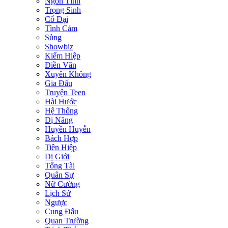
Ngôn Tình
Trọng Sinh
Cổ Đại
Tình Cảm
Sủng
Showbiz
Kiếm Hiệp
Điền Văn
Xuyên Không
Gia Đấu
Truyện Teen
Hài Hước
Hệ Thống
Dị Năng
Huyền Huyễn
Bách Hợp
Tiên Hiệp
Dị Giới
Tổng Tài
Quân Sự
Nữ Cường
Lịch Sử
Ngược
Cung Đấu
Quan Trường