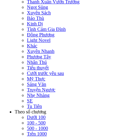
Thanh Xuân Vườn Trường
Ngọt Sủng
Xuyên Sách
Báo Thù
Kinh Dị
Tình Cảm Gia Đình
Đông Phương
Light Novel
Khác
Xuyên Nhanh
Phương Tây
Nhân Thú
Tiểu thuyết
Cưới trước yêu sau
Mỹ Thực
Sảng Văn
Truyện Ngược
Nhẹ Nhàng
SE
Tu Tiên
Theo số chương
Dưới 100
100 - 500
500 - 1000
Trên 1000