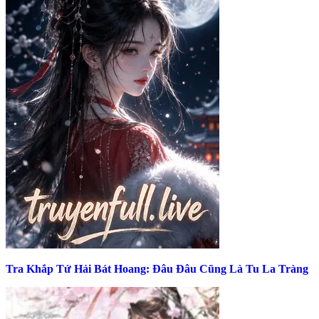
Tra Khắp Tứ Hải Bát Hoang: Đâu Đâu Cũng Là Tu La Tràng