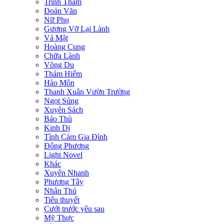
Trinh Thám
Đoản Văn
Nữ Phụ
Gương Vỡ Lại Lành
Vả Mặt
Hoàng Cung
Chữa Lành
Võng Du
Thám Hiểm
Hào Môn
Thanh Xuân Vườn Trường
Ngọt Sủng
Xuyên Sách
Báo Thù
Kinh Dị
Tình Cảm Gia Đình
Đông Phương
Light Novel
Khác
Xuyên Nhanh
Phương Tây
Nhân Thú
Tiểu thuyết
Cưới trước yêu sau
Mỹ Thực