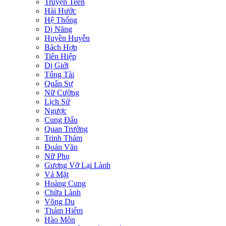
Truyện Teen
Hài Hước
Hệ Thống
Dị Năng
Huyền Huyễn
Bách Hợp
Tiên Hiệp
Dị Giới
Tổng Tài
Quân Sự
Nữ Cường
Lịch Sử
Ngược
Cung Đấu
Quan Trường
Trinh Thám
Đoản Văn
Nữ Phụ
Gương Vỡ Lại Lành
Vả Mặt
Hoàng Cung
Chữa Lành
Võng Du
Thám Hiểm
Hào Môn