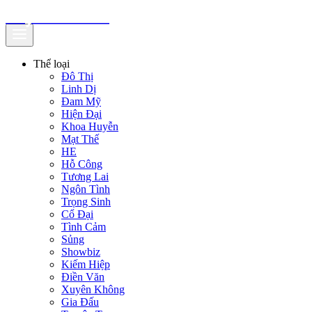
truyenfullz.com
Thể loại
Đô Thị
Linh Dị
Đam Mỹ
Hiện Đại
Khoa Huyễn
Mạt Thế
HE
Hỗ Công
Tương Lai
Ngôn Tình
Trọng Sinh
Cổ Đại
Tình Cảm
Sủng
Showbiz
Kiếm Hiệp
Điền Văn
Xuyên Không
Gia Đấu