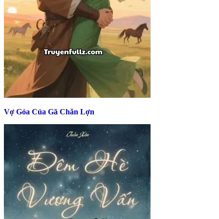
Vợ Góa Của Gã Chăn Lợn