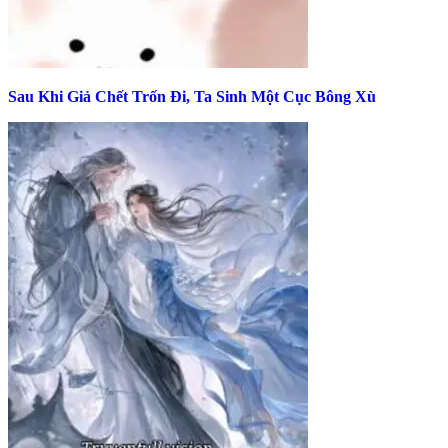
Sau Khi Giả Chết Trốn Đi, Ta Sinh Một Cục Bông Xù