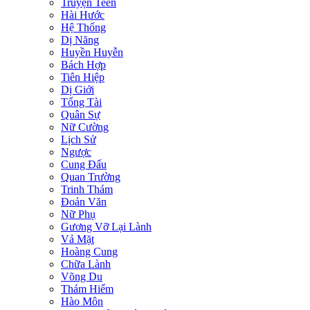
Truyện Teen
Hài Hước
Hệ Thống
Dị Năng
Huyền Huyễn
Bách Hợp
Tiên Hiệp
Dị Giới
Tổng Tài
Quân Sự
Nữ Cường
Lịch Sử
Ngược
Cung Đấu
Quan Trường
Trinh Thám
Đoản Văn
Nữ Phụ
Gương Vỡ Lại Lành
Vả Mặt
Hoàng Cung
Chữa Lành
Võng Du
Thám Hiểm
Hào Môn