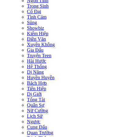
Ngôn Tình
Trọng Sinh
Cổ Đại
Tình Cảm
Sủng
Showbiz
Kiếm Hiệp
Điền Văn
Xuyên Không
Gia Đấu
Truyện Teen
Hài Hước
Hệ Thống
Dị Năng
Huyền Huyễn
Bách Hợp
Tiên Hiệp
Dị Giới
Tổng Tài
Quân Sự
Nữ Cường
Lịch Sử
Ngược
Cung Đấu
Quan Trường