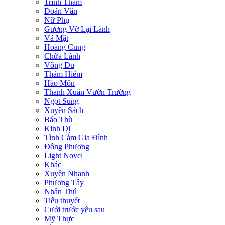
Trinh Thám
Đoản Văn
Nữ Phụ
Gương Vỡ Lại Lành
Vả Mặt
Hoàng Cung
Chữa Lành
Võng Du
Thám Hiểm
Hào Môn
Thanh Xuân Vườn Trường
Ngọt Sủng
Xuyên Sách
Báo Thù
Kinh Dị
Tình Cảm Gia Đình
Đông Phương
Light Novel
Khác
Xuyên Nhanh
Phương Tây
Nhân Thú
Tiểu thuyết
Cưới trước yêu sau
Mỹ Thực