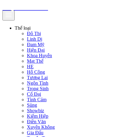
truyenfullz.com
Thể loại
Đô Thị
Linh Dị
Đam Mỹ
Hiện Đại
Khoa Huyễn
Mạt Thế
HE
Hỗ Công
Tương Lai
Ngôn Tình
Trọng Sinh
Cổ Đại
Tình Cảm
Sủng
Showbiz
Kiếm Hiệp
Điền Văn
Xuyên Không
Gia Đấu