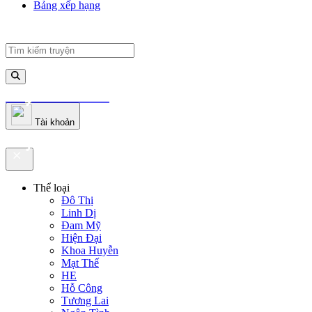
Bảng xếp hạng
truyenfullz.com
Tài khoản
truyenfullz.com
Thể loại
Đô Thị
Linh Dị
Đam Mỹ
Hiện Đại
Khoa Huyễn
Mạt Thế
HE
Hỗ Công
Tương Lai