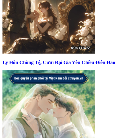
Ly Hôn Chồng Tệ, Cưới Đại Gia Yêu Chiều Điên Đảo