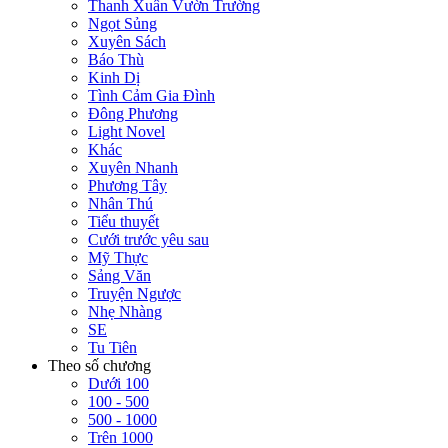
Thanh Xuân Vườn Trường
Ngọt Sủng
Xuyên Sách
Báo Thù
Kinh Dị
Tình Cảm Gia Đình
Đông Phương
Light Novel
Khác
Xuyên Nhanh
Phương Tây
Nhân Thú
Tiểu thuyết
Cưới trước yêu sau
Mỹ Thực
Sảng Văn
Truyện Ngược
Nhẹ Nhàng
SE
Tu Tiên
Theo số chương
Dưới 100
100 - 500
500 - 1000
Trên 1000