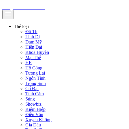
truyenfullz.com
Thể loại
Đô Thị
Linh Dị
Đam Mỹ
Hiện Đại
Khoa Huyễn
Mạt Thế
HE
Hỗ Công
Tương Lai
Ngôn Tình
Trọng Sinh
Cổ Đại
Tình Cảm
Sủng
Showbiz
Kiếm Hiệp
Điền Văn
Xuyên Không
Gia Đấu