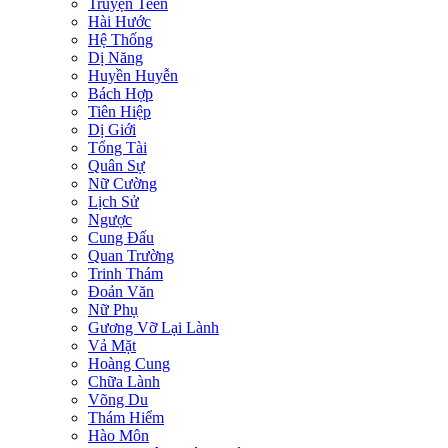
Truyện Teen
Hài Hước
Hệ Thống
Dị Năng
Huyền Huyễn
Bách Hợp
Tiên Hiệp
Dị Giới
Tổng Tài
Quân Sự
Nữ Cường
Lịch Sử
Ngược
Cung Đấu
Quan Trường
Trinh Thám
Đoản Văn
Nữ Phụ
Gương Vỡ Lại Lành
Vả Mặt
Hoàng Cung
Chữa Lành
Võng Du
Thám Hiểm
Hào Môn