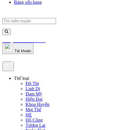
Bảng xếp hạng
truyenfullz.com
Tài khoản
truyenfullz.com
Thể loại
Đô Thị
Linh Dị
Đam Mỹ
Hiện Đại
Khoa Huyễn
Mạt Thế
HE
Hỗ Công
Tương Lai