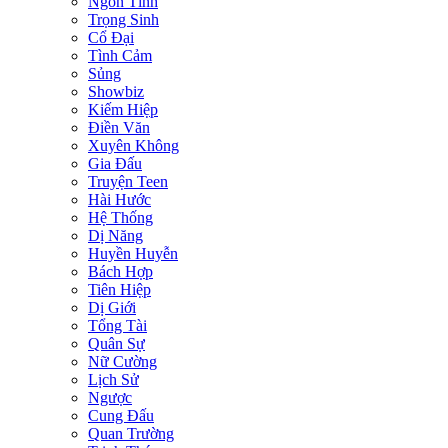
Ngôn Tình
Trọng Sinh
Cổ Đại
Tình Cảm
Sủng
Showbiz
Kiếm Hiệp
Điền Văn
Xuyên Không
Gia Đấu
Truyện Teen
Hài Hước
Hệ Thống
Dị Năng
Huyền Huyễn
Bách Hợp
Tiên Hiệp
Dị Giới
Tổng Tài
Quân Sự
Nữ Cường
Lịch Sử
Ngược
Cung Đấu
Quan Trường