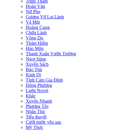
Trinh Thám
Đoản Văn
Nữ Phụ
Gương Vỡ Lại Lành
Vả Mặt
Hoàng Cung
Chữa Lành
Võng Du
Thám Hiểm
Hào Môn
Thanh Xuân Vườn Trường
Ngọt Sủng
Xuyên Sách
Báo Thù
Kinh Dị
Tình Cảm Gia Đình
Đông Phương
Light Novel
Khác
Xuyên Nhanh
Phương Tây
Nhân Thú
Tiểu thuyết
Cưới trước yêu sau
Mỹ Thực