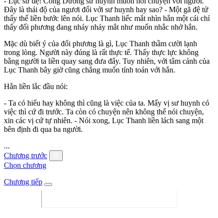
- Lục sư đệ! Công Dương sư huynh muốn nói chuyện với ngươi.
Đây là thái độ của ngươi đối với sư huynh hay sao? - Một gã đệ tử
thấy thế liền bước lên nói. Lục Thanh liếc mắt nhìn hắn một cái chỉ
thấy đối phương đang nháy nháy mắt như muốn nhắc nhở hắn.
Mặc dù biết ý của đối phương là gì, Lục Thanh thầm cười lạnh
trong lòng. Người này đúng là rất thực tế. Thấy thực lực không
bằng người ta liền quay sang đưa đẩy. Tuy nhiên, với tâm cảnh của
Lục Thanh bây giờ cũng chẳng muốn tính toán với hắn.
Hắn liền lắc đầu nói:
- Ta có hiểu hay không thì cũng là việc của ta. Mấy vị sư huynh có
việc thì cứ đi trước. Ta còn có chuyện nên không thể nói chuyện,
xin các vị cứ tự nhiên. - Nói xong, Lục Thanh liền lách sang một
bên định đi qua ba người.
...
Chương trước
Chọn chương
Chương tiếp