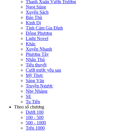
Thanh Xuân Vườn Trường
Ngọt Sủng
Xuyên Sách
Báo Thù
Kinh Dị
Tình Cảm Gia Đình
Đông Phương
Light Novel
Khác
Xuyên Nhanh
Phương Tây
Nhân Thú
Tiểu thuyết
Cưới trước yêu sau
Mỹ Thực
Sảng Văn
Truyện Ngược
Nhẹ Nhàng
SE
Tu Tiên
Theo số chương
Dưới 100
100 - 500
500 - 1000
Trên 1000