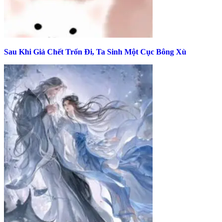
Sau Khi Giả Chết Trốn Đi, Ta Sinh Một Cục Bông Xù