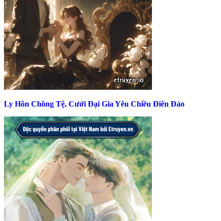
Ly Hôn Chồng Tệ, Cưới Đại Gia Yêu Chiều Điên Đảo