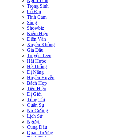
Ngôn Tình
Trọng Sinh
Cổ Đại
Tình Cảm
Sủng
Showbiz
Kiếm Hiệp
Điền Văn
Xuyên Không
Gia Đấu
Truyện Teen
Hài Hước
Hệ Thống
Dị Năng
Huyền Huyễn
Bách Hợp
Tiên Hiệp
Dị Giới
Tổng Tài
Quân Sự
Nữ Cường
Lịch Sử
Ngược
Cung Đấu
Quan Trường