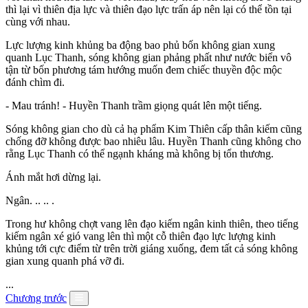
thì lại vì thiên địa lực và thiên đạo lực trấn áp nên lại có thể tồn tại
cùng với nhau.
Lực lượng kinh khủng ba động bao phủ bốn không gian xung
quanh Lục Thanh, sóng không gian phảng phất như nước biển vô
tận từ bốn phương tám hướng muốn đem chiếc thuyền độc mộc
đánh chìm đi.
- Mau tránh! - Huyền Thanh trầm giọng quát lên một tiếng.
Sóng không gian cho dù cả hạ phẩm Kim Thiên cấp thân kiếm cũng
chống đỡ không được bao nhiêu lâu. Huyền Thanh cũng không cho
rằng Lục Thanh có thể ngạnh kháng mà không bị tổn thương.
Ánh mắt hơi dừng lại.
Ngân. .. .. .
Trong hư không chợt vang lên đạo kiếm ngân kinh thiên, theo tiếng
kiếm ngân xé gió vang lên thì một cỗ thiên đạo lực lượng kinh
khủng tới cực điểm từ trên trời giáng xuống, đem tất cả sóng không
gian xung quanh phá vỡ đi.
...
Chương trước