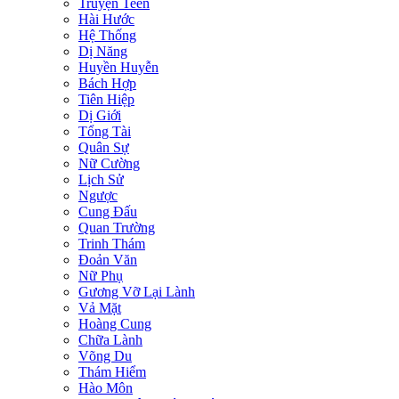
Truyện Teen
Hài Hước
Hệ Thống
Dị Năng
Huyền Huyễn
Bách Hợp
Tiên Hiệp
Dị Giới
Tổng Tài
Quân Sự
Nữ Cường
Lịch Sử
Ngược
Cung Đấu
Quan Trường
Trinh Thám
Đoản Văn
Nữ Phụ
Gương Vỡ Lại Lành
Vả Mặt
Hoàng Cung
Chữa Lành
Võng Du
Thám Hiểm
Hào Môn