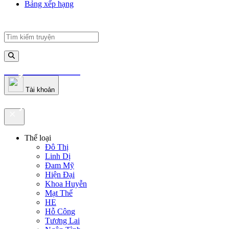
Bảng xếp hạng
truyenfullz.com
Tài khoản
truyenfullz.com
Thể loại
Đô Thị
Linh Dị
Đam Mỹ
Hiện Đại
Khoa Huyễn
Mạt Thế
HE
Hỗ Công
Tương Lai