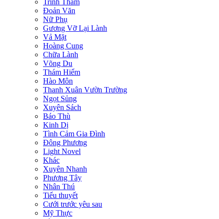
Trinh Thám
Đoản Văn
Nữ Phụ
Gương Vỡ Lại Lành
Vả Mặt
Hoàng Cung
Chữa Lành
Võng Du
Thám Hiểm
Hào Môn
Thanh Xuân Vườn Trường
Ngọt Sủng
Xuyên Sách
Báo Thù
Kinh Dị
Tình Cảm Gia Đình
Đông Phương
Light Novel
Khác
Xuyên Nhanh
Phương Tây
Nhân Thú
Tiểu thuyết
Cưới trước yêu sau
Mỹ Thực