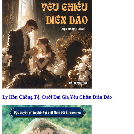
Ly Hôn Chồng Tệ, Cưới Đại Gia Yêu Chiều Điên Đảo