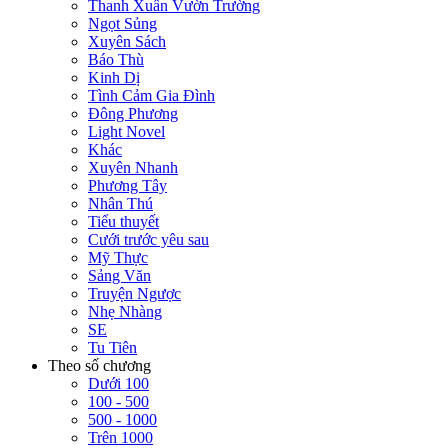
Thanh Xuân Vườn Trường
Ngọt Sủng
Xuyên Sách
Báo Thù
Kinh Dị
Tình Cảm Gia Đình
Đông Phương
Light Novel
Khác
Xuyên Nhanh
Phương Tây
Nhân Thú
Tiểu thuyết
Cưới trước yêu sau
Mỹ Thực
Sảng Văn
Truyện Ngược
Nhẹ Nhàng
SE
Tu Tiên
Theo số chương
Dưới 100
100 - 500
500 - 1000
Trên 1000