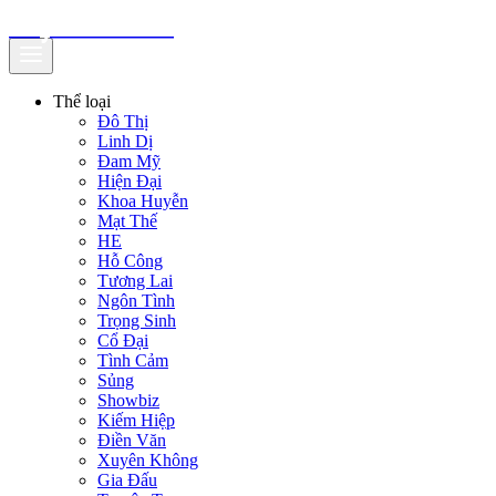
truyenfullz.com
Thể loại
Đô Thị
Linh Dị
Đam Mỹ
Hiện Đại
Khoa Huyễn
Mạt Thế
HE
Hỗ Công
Tương Lai
Ngôn Tình
Trọng Sinh
Cổ Đại
Tình Cảm
Sủng
Showbiz
Kiếm Hiệp
Điền Văn
Xuyên Không
Gia Đấu