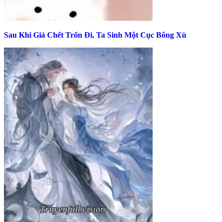
Sau Khi Giả Chết Trốn Đi, Ta Sinh Một Cục Bông Xù