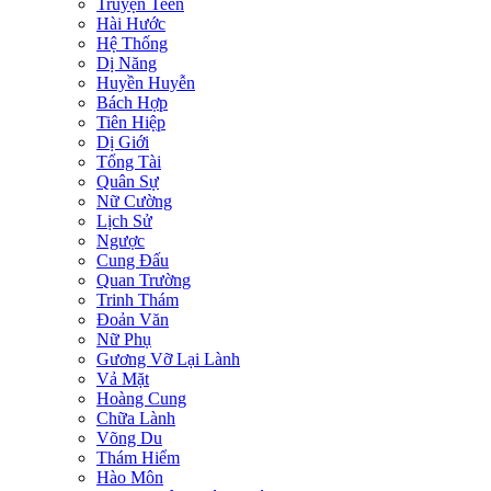
Truyện Teen
Hài Hước
Hệ Thống
Dị Năng
Huyền Huyễn
Bách Hợp
Tiên Hiệp
Dị Giới
Tổng Tài
Quân Sự
Nữ Cường
Lịch Sử
Ngược
Cung Đấu
Quan Trường
Trinh Thám
Đoản Văn
Nữ Phụ
Gương Vỡ Lại Lành
Vả Mặt
Hoàng Cung
Chữa Lành
Võng Du
Thám Hiểm
Hào Môn