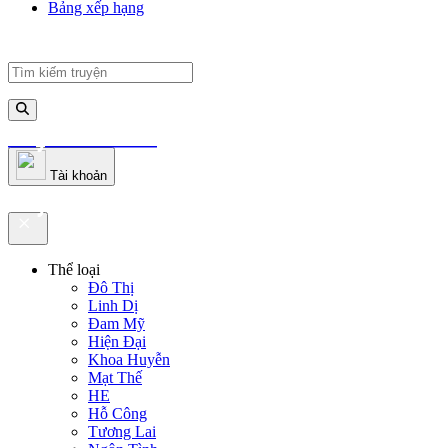
Bảng xếp hạng
truyenfullz.com
Tài khoản
truyenfullz.com
Thể loại
Đô Thị
Linh Dị
Đam Mỹ
Hiện Đại
Khoa Huyễn
Mạt Thế
HE
Hỗ Công
Tương Lai