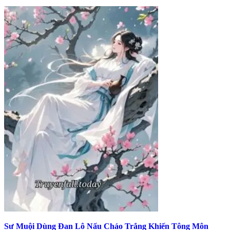
Sư Muội Dùng Đan Lô Nấu Cháo Trắng Khiến Tông Môn