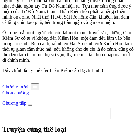
ngón tay b*n r* một tia khí màu đỏ, một tầng huyết quang nhàn
nhạt ở đầu ngón tay Tư Đồ Nam hiện ra. Tựa như cảm ứng được ý
niệm của Tư Đồ Nam, thanh Thần Kiếm liền phát ra tiếng chiến
minh ong ong. Nhất thời Huyết Sát lực nồng đậm khuếch tán đem
cả tầng chín bao phủ, bên trong tràn ngập vô tận oán niệm.
Ở trong mắt mọi người chỉ còn lại một mảnh huyết sắc, những Chú
Kiếm Sư có tu vi không đến Kiếm Hồn, một đám đều lâm vào bên
trong ảo cảnh. Bên cạnh, rất nhiều Đại Sư cảnh giới Kiếm Hồn tạm
thời tự giam cầm thức hải, nếu không cho dù chỉ là ảo cảnh, cũng có
thể đem tâm thần bọn họ vỡ vụn, thậm chí là tẩu hỏa nhập ma, mất
đi chính mình.
Đây chính là uy thế của Thần Kiếm cấp Bạch Linh !
...
Chương trước
Chọn chương
Chương tiếp
Truyện cùng thể loại