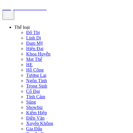
truyenfullz.com
Thể loại
Đô Thị
Linh Dị
Đam Mỹ
Hiện Đại
Khoa Huyễn
Mạt Thế
HE
Hỗ Công
Tương Lai
Ngôn Tình
Trọng Sinh
Cổ Đại
Tình Cảm
Sủng
Showbiz
Kiếm Hiệp
Điền Văn
Xuyên Không
Gia Đấu