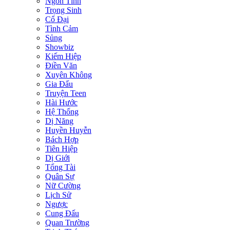
Ngôn Tình
Trọng Sinh
Cổ Đại
Tình Cảm
Sủng
Showbiz
Kiếm Hiệp
Điền Văn
Xuyên Không
Gia Đấu
Truyện Teen
Hài Hước
Hệ Thống
Dị Năng
Huyền Huyễn
Bách Hợp
Tiên Hiệp
Dị Giới
Tổng Tài
Quân Sự
Nữ Cường
Lịch Sử
Ngược
Cung Đấu
Quan Trường