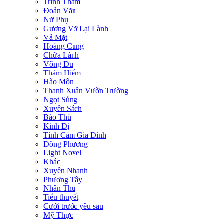
Trinh Thám
Đoản Văn
Nữ Phụ
Gương Vỡ Lại Lành
Vả Mặt
Hoàng Cung
Chữa Lành
Võng Du
Thám Hiểm
Hào Môn
Thanh Xuân Vườn Trường
Ngọt Sủng
Xuyên Sách
Báo Thù
Kinh Dị
Tình Cảm Gia Đình
Đông Phương
Light Novel
Khác
Xuyên Nhanh
Phương Tây
Nhân Thú
Tiểu thuyết
Cưới trước yêu sau
Mỹ Thực