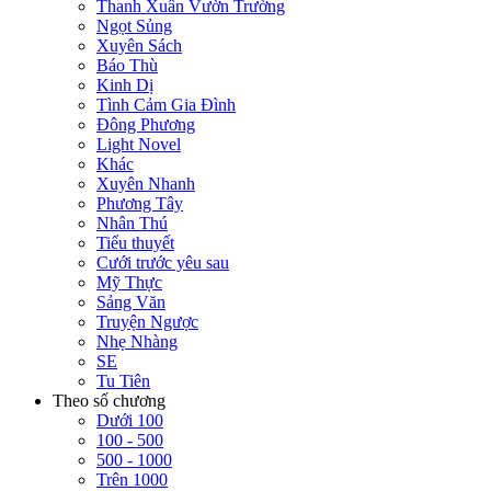
Thanh Xuân Vườn Trường
Ngọt Sủng
Xuyên Sách
Báo Thù
Kinh Dị
Tình Cảm Gia Đình
Đông Phương
Light Novel
Khác
Xuyên Nhanh
Phương Tây
Nhân Thú
Tiểu thuyết
Cưới trước yêu sau
Mỹ Thực
Sảng Văn
Truyện Ngược
Nhẹ Nhàng
SE
Tu Tiên
Theo số chương
Dưới 100
100 - 500
500 - 1000
Trên 1000