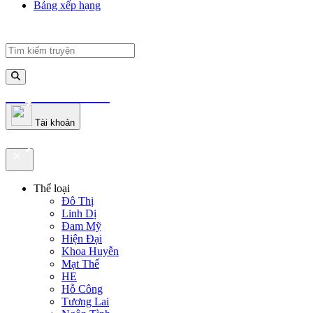
Bảng xếp hạng
truyenfullz.com
Tài khoản
truyenfullz.com
Thể loại
Đô Thị
Linh Dị
Đam Mỹ
Hiện Đại
Khoa Huyễn
Mạt Thế
HE
Hỗ Công
Tương Lai