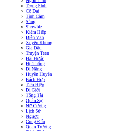
Ngôn Tình
Trọng Sinh
Cổ Đại
Tình Cảm
Sủng
Showbiz
Kiếm Hiệp
Điền Văn
Xuyên Không
Gia Đấu
Truyện Teen
Hài Hước
Hệ Thống
Dị Năng
Huyền Huyễn
Bách Hợp
Tiên Hiệp
Dị Giới
Tổng Tài
Quân Sự
Nữ Cường
Lịch Sử
Ngược
Cung Đấu
Quan Trường