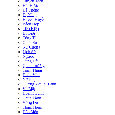
Truyện Teen
Hài Hước
Hệ Thống
Dị Năng
Huyền Huyễn
Bách Hợp
Tiên Hiệp
Dị Giới
Tổng Tài
Quân Sự
Nữ Cường
Lịch Sử
Ngược
Cung Đấu
Quan Trường
Trinh Thám
Đoản Văn
Nữ Phụ
Gương Vỡ Lại Lành
Vả Mặt
Hoàng Cung
Chữa Lành
Võng Du
Thám Hiểm
Hào Môn