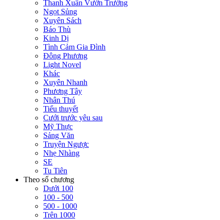
Thanh Xuân Vườn Trường
Ngọt Sủng
Xuyên Sách
Báo Thù
Kinh Dị
Tình Cảm Gia Đình
Đông Phương
Light Novel
Khác
Xuyên Nhanh
Phương Tây
Nhân Thú
Tiểu thuyết
Cưới trước yêu sau
Mỹ Thực
Sảng Văn
Truyện Ngược
Nhẹ Nhàng
SE
Tu Tiên
Theo số chương
Dưới 100
100 - 500
500 - 1000
Trên 1000