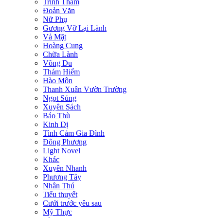
Trinh Thám
Đoản Văn
Nữ Phụ
Gương Vỡ Lại Lành
Vả Mặt
Hoàng Cung
Chữa Lành
Võng Du
Thám Hiểm
Hào Môn
Thanh Xuân Vườn Trường
Ngọt Sủng
Xuyên Sách
Báo Thù
Kinh Dị
Tình Cảm Gia Đình
Đông Phương
Light Novel
Khác
Xuyên Nhanh
Phương Tây
Nhân Thú
Tiểu thuyết
Cưới trước yêu sau
Mỹ Thực