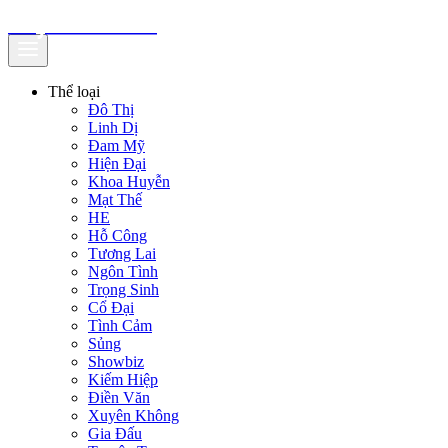
truyenfullz.com
Thể loại
Đô Thị
Linh Dị
Đam Mỹ
Hiện Đại
Khoa Huyễn
Mạt Thế
HE
Hỗ Công
Tương Lai
Ngôn Tình
Trọng Sinh
Cổ Đại
Tình Cảm
Sủng
Showbiz
Kiếm Hiệp
Điền Văn
Xuyên Không
Gia Đấu