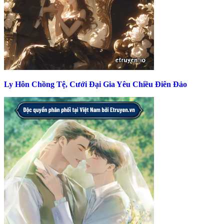
Ly Hôn Chồng Tệ, Cưới Đại Gia Yêu Chiều Điên Đảo