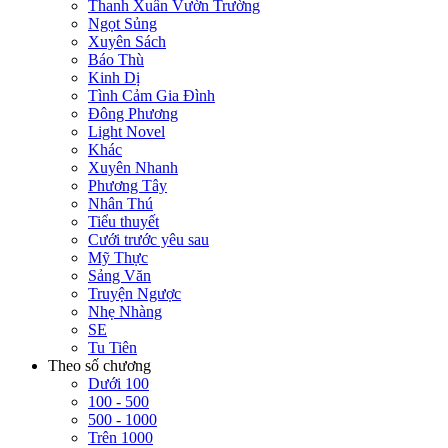
Thanh Xuân Vườn Trường
Ngọt Sủng
Xuyên Sách
Báo Thù
Kinh Dị
Tình Cảm Gia Đình
Đông Phương
Light Novel
Khác
Xuyên Nhanh
Phương Tây
Nhân Thú
Tiểu thuyết
Cưới trước yêu sau
Mỹ Thực
Sảng Văn
Truyện Ngược
Nhẹ Nhàng
SE
Tu Tiên
Theo số chương
Dưới 100
100 - 500
500 - 1000
Trên 1000