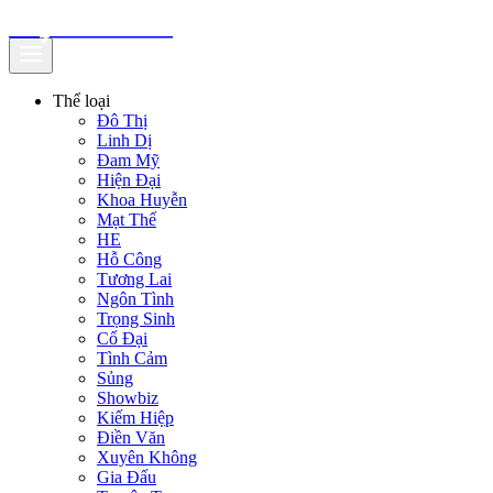
truyenfullz.com
Thể loại
Đô Thị
Linh Dị
Đam Mỹ
Hiện Đại
Khoa Huyễn
Mạt Thế
HE
Hỗ Công
Tương Lai
Ngôn Tình
Trọng Sinh
Cổ Đại
Tình Cảm
Sủng
Showbiz
Kiếm Hiệp
Điền Văn
Xuyên Không
Gia Đấu