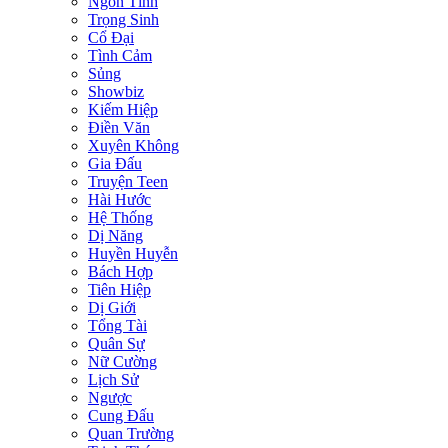
Ngôn Tình
Trọng Sinh
Cổ Đại
Tình Cảm
Sủng
Showbiz
Kiếm Hiệp
Điền Văn
Xuyên Không
Gia Đấu
Truyện Teen
Hài Hước
Hệ Thống
Dị Năng
Huyền Huyễn
Bách Hợp
Tiên Hiệp
Dị Giới
Tổng Tài
Quân Sự
Nữ Cường
Lịch Sử
Ngược
Cung Đấu
Quan Trường