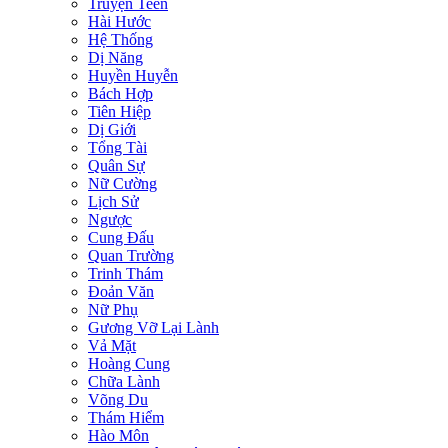
Truyện Teen
Hài Hước
Hệ Thống
Dị Năng
Huyền Huyễn
Bách Hợp
Tiên Hiệp
Dị Giới
Tổng Tài
Quân Sự
Nữ Cường
Lịch Sử
Ngược
Cung Đấu
Quan Trường
Trinh Thám
Đoản Văn
Nữ Phụ
Gương Vỡ Lại Lành
Vả Mặt
Hoàng Cung
Chữa Lành
Võng Du
Thám Hiểm
Hào Môn