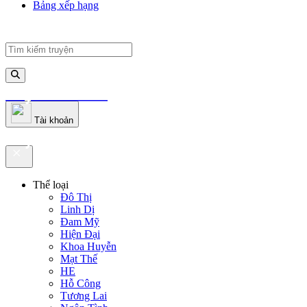
Bảng xếp hạng
truyenfullz.com
Tài khoản
truyenfullz.com
Thể loại
Đô Thị
Linh Dị
Đam Mỹ
Hiện Đại
Khoa Huyễn
Mạt Thế
HE
Hỗ Công
Tương Lai