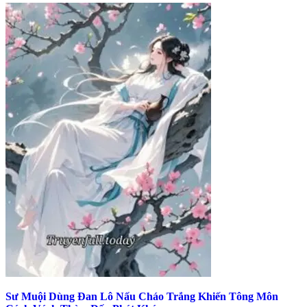
Sư Muội Dùng Đan Lô Nấu Cháo Trắng Khiến Tông Môn