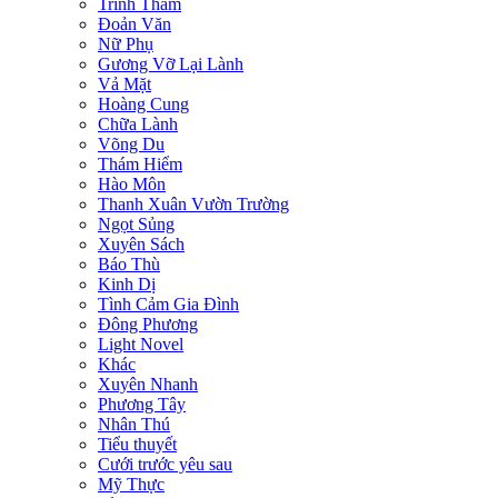
Trinh Thám
Đoản Văn
Nữ Phụ
Gương Vỡ Lại Lành
Vả Mặt
Hoàng Cung
Chữa Lành
Võng Du
Thám Hiểm
Hào Môn
Thanh Xuân Vườn Trường
Ngọt Sủng
Xuyên Sách
Báo Thù
Kinh Dị
Tình Cảm Gia Đình
Đông Phương
Light Novel
Khác
Xuyên Nhanh
Phương Tây
Nhân Thú
Tiểu thuyết
Cưới trước yêu sau
Mỹ Thực