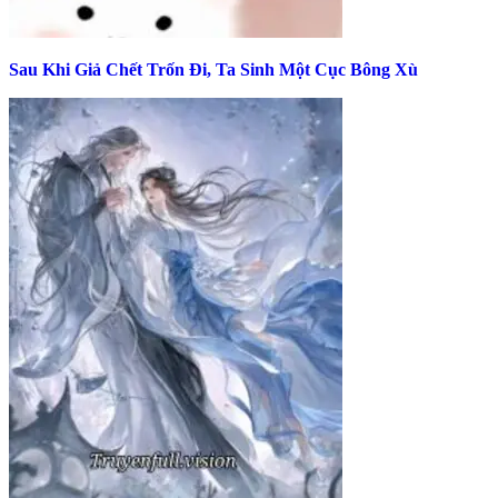
Sau Khi Giả Chết Trốn Đi, Ta Sinh Một Cục Bông Xù