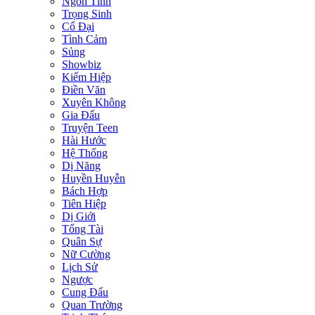
Ngôn Tình
Trọng Sinh
Cổ Đại
Tình Cảm
Sủng
Showbiz
Kiếm Hiệp
Điền Văn
Xuyên Không
Gia Đấu
Truyện Teen
Hài Hước
Hệ Thống
Dị Năng
Huyền Huyễn
Bách Hợp
Tiên Hiệp
Dị Giới
Tổng Tài
Quân Sự
Nữ Cường
Lịch Sử
Ngược
Cung Đấu
Quan Trường