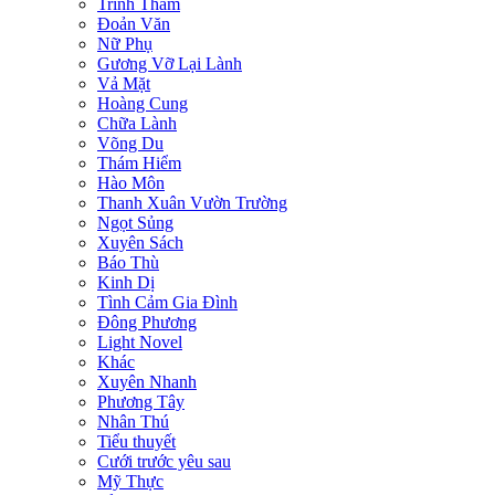
Trinh Thám
Đoản Văn
Nữ Phụ
Gương Vỡ Lại Lành
Vả Mặt
Hoàng Cung
Chữa Lành
Võng Du
Thám Hiểm
Hào Môn
Thanh Xuân Vườn Trường
Ngọt Sủng
Xuyên Sách
Báo Thù
Kinh Dị
Tình Cảm Gia Đình
Đông Phương
Light Novel
Khác
Xuyên Nhanh
Phương Tây
Nhân Thú
Tiểu thuyết
Cưới trước yêu sau
Mỹ Thực