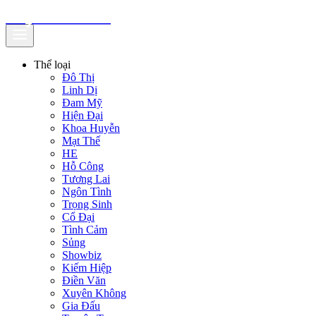
truyenfullz.com
Thể loại
Đô Thị
Linh Dị
Đam Mỹ
Hiện Đại
Khoa Huyễn
Mạt Thế
HE
Hỗ Công
Tương Lai
Ngôn Tình
Trọng Sinh
Cổ Đại
Tình Cảm
Sủng
Showbiz
Kiếm Hiệp
Điền Văn
Xuyên Không
Gia Đấu