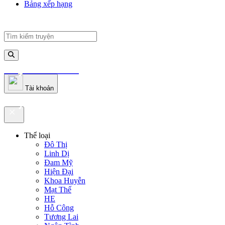
Bảng xếp hạng
truyenfullz.com
Tài khoản
truyenfullz.com
Thể loại
Đô Thị
Linh Dị
Đam Mỹ
Hiện Đại
Khoa Huyễn
Mạt Thế
HE
Hỗ Công
Tương Lai