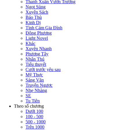
Thanh Xuân Vườn Trường
Ngọt Sủng
Xuyên Sách
Báo Thù
Kinh Dị
Tình Cảm Gia Đình
Đông Phương
Light Novel
Khác
Xuyên Nhanh
Phương Tây
Nhân Thú
Tiểu thuyết
Cưới trước yêu sau
Mỹ Thực
Sảng Văn
Truyện Ngược
Nhẹ Nhàng
SE
Tu Tiên
Theo số chương
Dưới 100
100 - 500
500 - 1000
Trên 1000