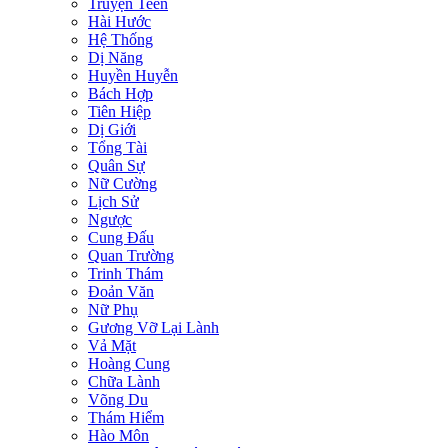
Truyện Teen
Hài Hước
Hệ Thống
Dị Năng
Huyền Huyễn
Bách Hợp
Tiên Hiệp
Dị Giới
Tổng Tài
Quân Sự
Nữ Cường
Lịch Sử
Ngược
Cung Đấu
Quan Trường
Trinh Thám
Đoản Văn
Nữ Phụ
Gương Vỡ Lại Lành
Vả Mặt
Hoàng Cung
Chữa Lành
Võng Du
Thám Hiểm
Hào Môn