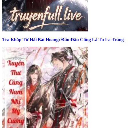
Tra Khắp Tứ Hải Bát Hoang: Đâu Đâu Cũng Là Tu La Tràng