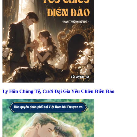
Ly Hôn Chồng Tệ, Cưới Đại Gia Yêu Chiều Điên Đảo