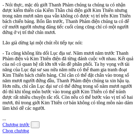
- Nói thực, mặc dù giới Thanh Phàm chúng ta chúng ta có nhận
được kiếm thiến của Kiếm Thần chủ điện giới Kim Thiên nhưng
trong năm mươi năm qua vẫn không có được vị trí trên Kim Thiên
bách chiến bảng. Bốn lần trước, Thanh Phàm điện chúng ta có để
cử mười người nhưng đáng tiếc cuối cùng cũng chỉ có một người
đứng ở vị trí thứ chín mươi.
Lão già dừng lại một chút rồi tiếp tục nói:
- Ta cũng không lừa dối Lục địa sư. Năm mươi năm trước Thanh
Phàm điện và Kim Thiên điện đã từng đánh cuộc với nhau. Kết quả
của nó có quan hệ rất lớn tới vấn đề phân phối. Ta hy vọng với tài
năng của Lục đại sư sau nửa năm nữa có thể tham gia tranh đoạt
Kim Thiên bách chiến bảng. Chỉ cần có thể đặt chân vào trong số
năm mươi người đứng đầu, Thanh Phàm điện chúng ta xin hậu tạ.
Hơn nữa, chỉ cần Lục đại sư có thể đứng trong số năm mươi người
đó thì khi tông môn bước vào trong giới Kim Thiên có thể tránh
được rất nhiều chuyện rắc rối. Còn nếu có thể bước vào vị trí số hai
mươi, thì trong giới Kim Thiên cơ bản không có tông môn nào dám
làm khó dễ các người.
...
Chương trước
Chọn chương