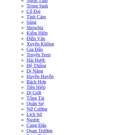
Ngôn Tình
Trọng Sinh
Cổ Đại
Tình Cảm
Sủng
Showbiz
Kiếm Hiệp
Điền Văn
Xuyên Không
Gia Đấu
Truyện Teen
Hài Hước
Hệ Thống
Dị Năng
Huyền Huyễn
Bách Hợp
Tiên Hiệp
Dị Giới
Tổng Tài
Quân Sự
Nữ Cường
Lịch Sử
Ngược
Cung Đấu
Quan Trường