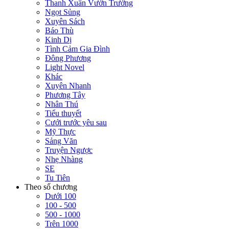
Thanh Xuân Vườn Trường
Ngọt Sủng
Xuyên Sách
Báo Thù
Kinh Dị
Tình Cảm Gia Đình
Đông Phương
Light Novel
Khác
Xuyên Nhanh
Phương Tây
Nhân Thú
Tiểu thuyết
Cưới trước yêu sau
Mỹ Thực
Sảng Văn
Truyện Ngược
Nhẹ Nhàng
SE
Tu Tiên
Theo số chương
Dưới 100
100 - 500
500 - 1000
Trên 1000