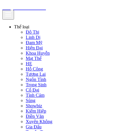
truyenfullz.com
Thể loại
Đô Thị
Linh Dị
Đam Mỹ
Hiện Đại
Khoa Huyễn
Mạt Thế
HE
Hỗ Công
Tương Lai
Ngôn Tình
Trọng Sinh
Cổ Đại
Tình Cảm
Sủng
Showbiz
Kiếm Hiệp
Điền Văn
Xuyên Không
Gia Đấu