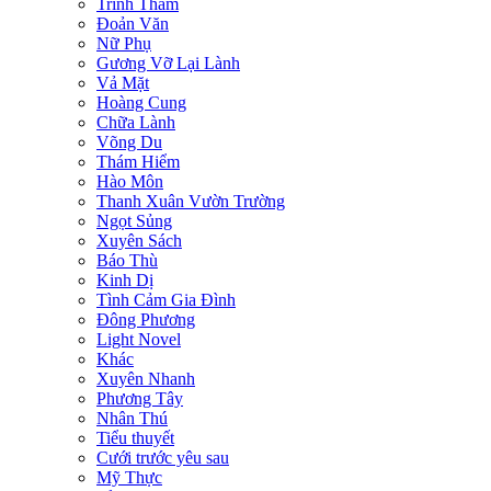
Trinh Thám
Đoản Văn
Nữ Phụ
Gương Vỡ Lại Lành
Vả Mặt
Hoàng Cung
Chữa Lành
Võng Du
Thám Hiểm
Hào Môn
Thanh Xuân Vườn Trường
Ngọt Sủng
Xuyên Sách
Báo Thù
Kinh Dị
Tình Cảm Gia Đình
Đông Phương
Light Novel
Khác
Xuyên Nhanh
Phương Tây
Nhân Thú
Tiểu thuyết
Cưới trước yêu sau
Mỹ Thực