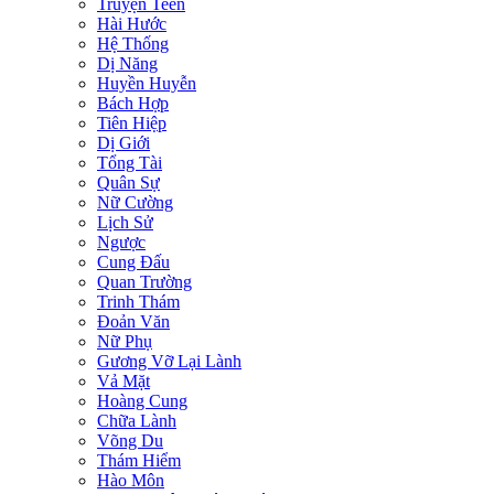
Truyện Teen
Hài Hước
Hệ Thống
Dị Năng
Huyền Huyễn
Bách Hợp
Tiên Hiệp
Dị Giới
Tổng Tài
Quân Sự
Nữ Cường
Lịch Sử
Ngược
Cung Đấu
Quan Trường
Trinh Thám
Đoản Văn
Nữ Phụ
Gương Vỡ Lại Lành
Vả Mặt
Hoàng Cung
Chữa Lành
Võng Du
Thám Hiểm
Hào Môn