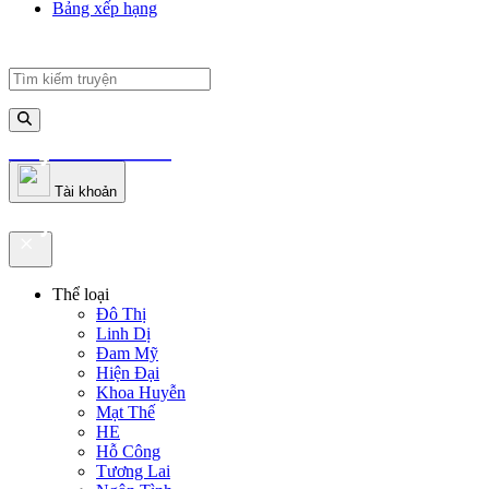
Bảng xếp hạng
truyenfullz.com
Tài khoản
truyenfullz.com
Thể loại
Đô Thị
Linh Dị
Đam Mỹ
Hiện Đại
Khoa Huyễn
Mạt Thế
HE
Hỗ Công
Tương Lai