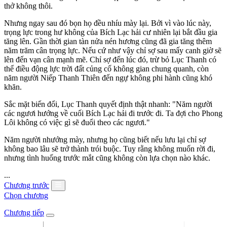
thở không thôi.
Nhưng ngay sau đó bọn họ đều nhíu mày lại. Bởi vì vào lúc này,
trọng lực trong hư không của Bích Lạc hải cư nhiên lại bắt đầu gia
tăng lên. Gần thời gian tàn nửa nén hương cũng đã gia tăng thêm
năm trăm cân trọng lực. Nếu cứ như vậy chỉ sợ sau mấy canh giờ sẽ
lên đến vạn cân mạnh mẽ. Chỉ sợ đến lúc đó, trừ bỏ Lục Thanh có
thể điều động lực trời đất củng cố không gian chung quanh, còn
năm người Niếp Thanh Thiên đến ngự không phi hành cũng khó
khăn.
Sắc mặt biến đổi, Lục Thanh quyết định thật nhanh: "Năm người
các ngươi hướng về cuối Bích Lạc hải đi trước đi. Ta đợi cho Phong
Lôi không có việc gì sẽ đuổi theo các ngươi."
Năm người nhướng mày, nhưng họ cũng biết nếu lưu lại chỉ sợ
không bao lâu sẽ trở thành trói buộc. Tuy rằng không muốn rời đi,
nhưng tình huống trước mắt cũng không còn lựa chọn nào khác.
...
Chương trước
Chọn chương
Chương tiếp