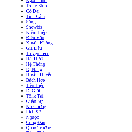
Ngôn Tình
Trọng Sinh
Cổ Đại
Tình Cảm
Sủng
Showbiz
Kiếm Hiệp
Điền Văn
Xuyên Không
Gia Đấu
Truyện Teen
Hài Hước
Hệ Thống
Dị Năng
Huyền Huyễn
Bách Hợp
Tiên Hiệp
Dị Giới
Tổng Tài
Quân Sự
Nữ Cường
Lịch Sử
Ngược
Cung Đấu
Quan Trường