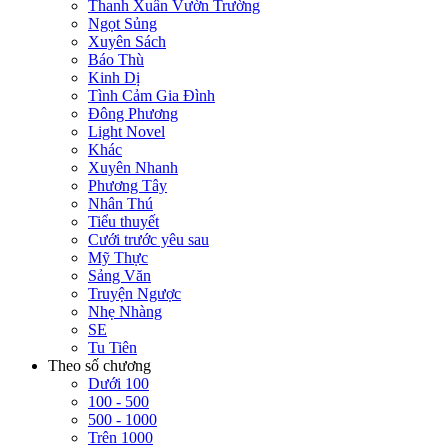
Thanh Xuân Vườn Trường
Ngọt Sủng
Xuyên Sách
Báo Thù
Kinh Dị
Tình Cảm Gia Đình
Đông Phương
Light Novel
Khác
Xuyên Nhanh
Phương Tây
Nhân Thú
Tiểu thuyết
Cưới trước yêu sau
Mỹ Thực
Sảng Văn
Truyện Ngược
Nhẹ Nhàng
SE
Tu Tiên
Theo số chương
Dưới 100
100 - 500
500 - 1000
Trên 1000