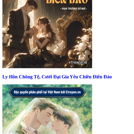
Ly Hôn Chồng Tệ, Cưới Đại Gia Yêu Chiều Điên Đảo