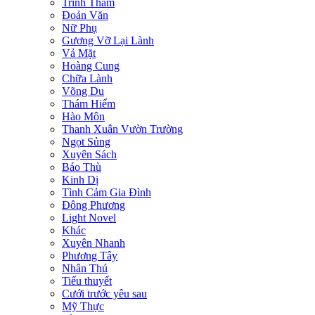
Trinh Thám
Đoản Văn
Nữ Phụ
Gương Vỡ Lại Lành
Vả Mặt
Hoàng Cung
Chữa Lành
Võng Du
Thám Hiểm
Hào Môn
Thanh Xuân Vườn Trường
Ngọt Sủng
Xuyên Sách
Báo Thù
Kinh Dị
Tình Cảm Gia Đình
Đông Phương
Light Novel
Khác
Xuyên Nhanh
Phương Tây
Nhân Thú
Tiểu thuyết
Cưới trước yêu sau
Mỹ Thực