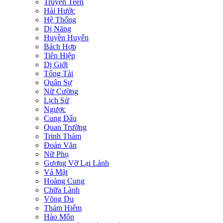
Truyện Teen
Hài Hước
Hệ Thống
Dị Năng
Huyền Huyễn
Bách Hợp
Tiên Hiệp
Dị Giới
Tổng Tài
Quân Sự
Nữ Cường
Lịch Sử
Ngược
Cung Đấu
Quan Trường
Trinh Thám
Đoản Văn
Nữ Phụ
Gương Vỡ Lại Lành
Vả Mặt
Hoàng Cung
Chữa Lành
Võng Du
Thám Hiểm
Hào Môn