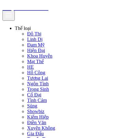
truyenfullz.com
Thể loại
Đô Thị
Linh Dị
Đam Mỹ
Hiện Đại
Khoa Huyễn
Mạt Thế
HE
Hỗ Công
Tương Lai
Ngôn Tình
Trọng Sinh
Cổ Đại
Tình Cảm
Sủng
Showbiz
Kiếm Hiệp
Điền Văn
Xuyên Không
Gia Đấu