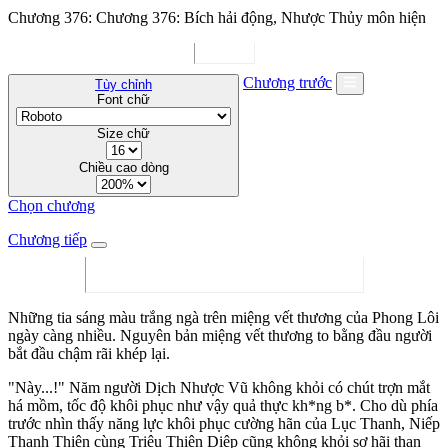
Chương 376: Chương 376: Bích hải động, Nhược Thủy môn hiện
Chương trước
Tùy chỉnh
Font chữ
Size chữ
Chiều cao dòng
Chọn chương
Chương tiếp
Những tia sáng màu trắng ngà trên miệng vết thương của Phong Lôi
ngày càng nhiều. Nguyên bản miệng vết thương to bằng đầu người
bắt đầu chậm rãi khép lại.
"Này...!" Năm người Dịch Nhược Vũ không khỏi có chút trợn mắt
há mồm, tốc độ khôi phục như vậy quả thực kh*ng b*. Cho dù phía
trước nhìn thấy năng lực khôi phục cường hãn của Lục Thanh, Niếp
Thanh Thiên cùng Triệu Thiên Diệp cũng không khỏi sợ hãi than