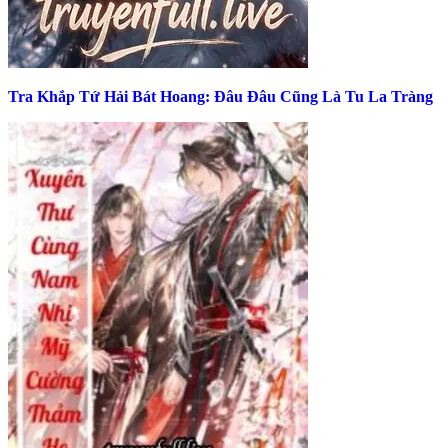
Tra Khắp Tứ Hải Bát Hoang: Đâu Đâu Cũng Là Tu La Tràng