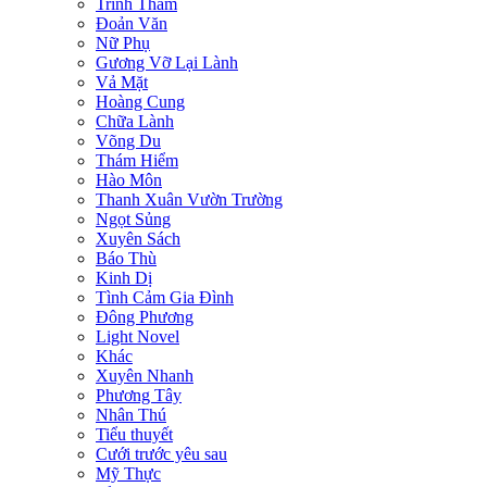
Trinh Thám
Đoản Văn
Nữ Phụ
Gương Vỡ Lại Lành
Vả Mặt
Hoàng Cung
Chữa Lành
Võng Du
Thám Hiểm
Hào Môn
Thanh Xuân Vườn Trường
Ngọt Sủng
Xuyên Sách
Báo Thù
Kinh Dị
Tình Cảm Gia Đình
Đông Phương
Light Novel
Khác
Xuyên Nhanh
Phương Tây
Nhân Thú
Tiểu thuyết
Cưới trước yêu sau
Mỹ Thực