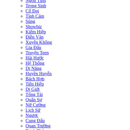
Ngôn Tình
Trọng Sinh
Cổ Đại
Tình Cảm
Sủng
Showbiz
Kiếm Hiệp
Điền Văn
Xuyên Không
Gia Đấu
Truyện Teen
Hài Hước
Hệ Thống
Dị Năng
Huyền Huyễn
Bách Hợp
Tiên Hiệp
Dị Giới
Tổng Tài
Quân Sự
Nữ Cường
Lịch Sử
Ngược
Cung Đấu
Quan Trường