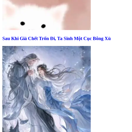
Sau Khi Giả Chết Trốn Đi, Ta Sinh Một Cục Bông Xù