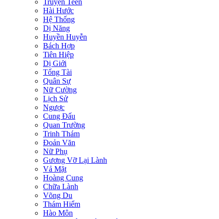
Truyện Teen
Hài Hước
Hệ Thống
Dị Năng
Huyền Huyễn
Bách Hợp
Tiên Hiệp
Dị Giới
Tổng Tài
Quân Sự
Nữ Cường
Lịch Sử
Ngược
Cung Đấu
Quan Trường
Trinh Thám
Đoản Văn
Nữ Phụ
Gương Vỡ Lại Lành
Vả Mặt
Hoàng Cung
Chữa Lành
Võng Du
Thám Hiểm
Hào Môn