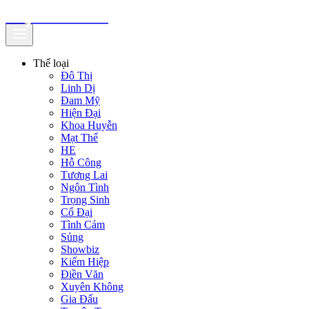
truyenfullz.com
Thể loại
Đô Thị
Linh Dị
Đam Mỹ
Hiện Đại
Khoa Huyễn
Mạt Thế
HE
Hỗ Công
Tương Lai
Ngôn Tình
Trọng Sinh
Cổ Đại
Tình Cảm
Sủng
Showbiz
Kiếm Hiệp
Điền Văn
Xuyên Không
Gia Đấu