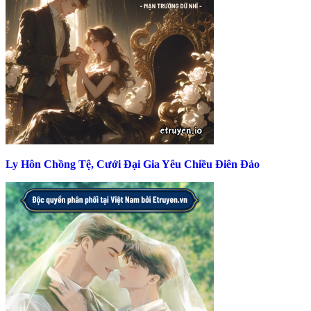
Ly Hôn Chồng Tệ, Cưới Đại Gia Yêu Chiều Điên Đảo