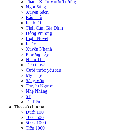
Thanh Xuân Vườn Trường
Ngọt Sủng
Xuyên Sách
Báo Thù
Kinh Dị
Tình Cảm Gia Đình
Đông Phương
Light Novel
Khác
Xuyên Nhanh
Phương Tây
Nhân Thú
Tiểu thuyết
Cưới trước yêu sau
Mỹ Thực
Sảng Văn
Truyện Ngược
Nhẹ Nhàng
SE
Tu Tiên
Theo số chương
Dưới 100
100 - 500
500 - 1000
Trên 1000