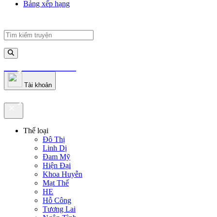
Bảng xếp hạng
truyenfullz.com
Tài khoản
truyenfullz.com
Thể loại
Đô Thị
Linh Dị
Đam Mỹ
Hiện Đại
Khoa Huyễn
Mạt Thế
HE
Hỗ Công
Tương Lai