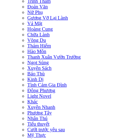
Trinh Thám
Đoản Văn
Nữ Phụ
Gương Vỡ Lại Lành
Vả Mặt
Hoàng Cung
Chữa Lành
Võng Du
Thám Hiểm
Hào Môn
Thanh Xuân Vườn Trường
Ngọt Sủng
Xuyên Sách
Báo Thù
Kinh Dị
Tình Cảm Gia Đình
Đông Phương
Light Novel
Khác
Xuyên Nhanh
Phương Tây
Nhân Thú
Tiểu thuyết
Cưới trước yêu sau
Mỹ Thực