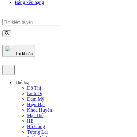
Bảng xếp hạng
truyenfullz.com
Tài khoản
truyenfullz.com
Thể loại
Đô Thị
Linh Dị
Đam Mỹ
Hiện Đại
Khoa Huyễn
Mạt Thế
HE
Hỗ Công
Tương Lai