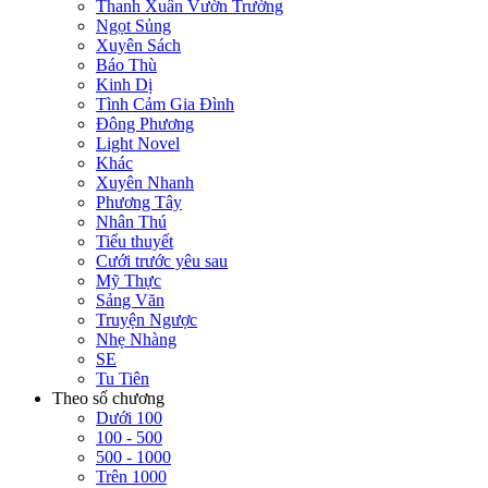
Thanh Xuân Vườn Trường
Ngọt Sủng
Xuyên Sách
Báo Thù
Kinh Dị
Tình Cảm Gia Đình
Đông Phương
Light Novel
Khác
Xuyên Nhanh
Phương Tây
Nhân Thú
Tiểu thuyết
Cưới trước yêu sau
Mỹ Thực
Sảng Văn
Truyện Ngược
Nhẹ Nhàng
SE
Tu Tiên
Theo số chương
Dưới 100
100 - 500
500 - 1000
Trên 1000