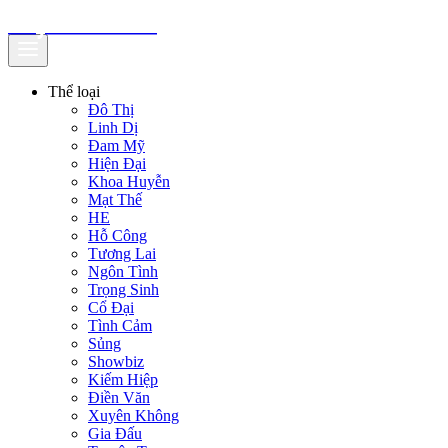
truyenfullz.com
Thể loại
Đô Thị
Linh Dị
Đam Mỹ
Hiện Đại
Khoa Huyễn
Mạt Thế
HE
Hỗ Công
Tương Lai
Ngôn Tình
Trọng Sinh
Cổ Đại
Tình Cảm
Sủng
Showbiz
Kiếm Hiệp
Điền Văn
Xuyên Không
Gia Đấu