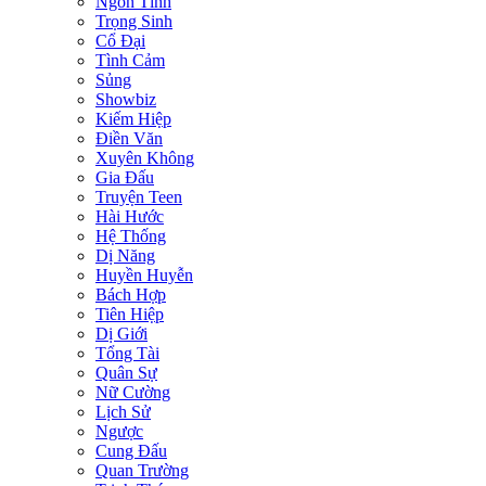
Ngôn Tình
Trọng Sinh
Cổ Đại
Tình Cảm
Sủng
Showbiz
Kiếm Hiệp
Điền Văn
Xuyên Không
Gia Đấu
Truyện Teen
Hài Hước
Hệ Thống
Dị Năng
Huyền Huyễn
Bách Hợp
Tiên Hiệp
Dị Giới
Tổng Tài
Quân Sự
Nữ Cường
Lịch Sử
Ngược
Cung Đấu
Quan Trường