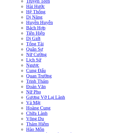
Truyện Teen
Hài Hước
Hệ Thống
Dị Năng
Huyền Huyễn
Bách Hợp
Tiên Hiệp
Dị Giới
Tổng Tài
Quân Sự
Nữ Cường
Lịch Sử
Ngược
Cung Đấu
Quan Trường
Trinh Thám
Đoản Văn
Nữ Phụ
Gương Vỡ Lại Lành
Vả Mặt
Hoàng Cung
Chữa Lành
Võng Du
Thám Hiểm
Hào Môn