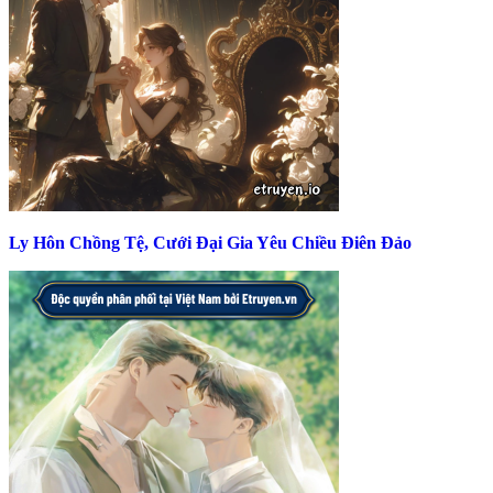
Ly Hôn Chồng Tệ, Cưới Đại Gia Yêu Chiều Điên Đảo