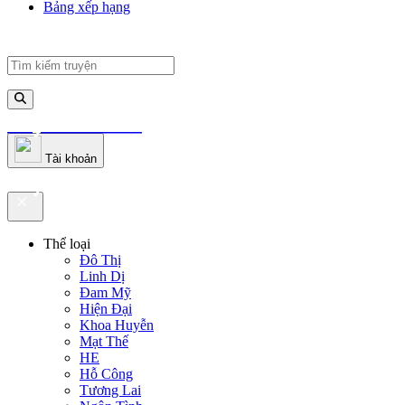
Bảng xếp hạng
truyenfullz.com
Tài khoản
truyenfullz.com
Thể loại
Đô Thị
Linh Dị
Đam Mỹ
Hiện Đại
Khoa Huyễn
Mạt Thế
HE
Hỗ Công
Tương Lai