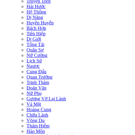
Truyện Teen
Hài Hước
Hệ Thống
Dị Năng
Huyền Huyễn
Bách Hợp
Tiên Hiệp
Dị Giới
Tổng Tài
Quân Sự
Nữ Cường
Lịch Sử
Ngược
Cung Đấu
Quan Trường
Trinh Thám
Đoản Văn
Nữ Phụ
Gương Vỡ Lại Lành
Vả Mặt
Hoàng Cung
Chữa Lành
Võng Du
Thám Hiểm
Hào Môn