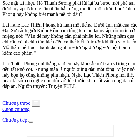
Sắc mặt tái nhợt, Hồ Thanh Sương phải lùi lại ba bước mới phá tan
được uy áp. Nhưng tâm thần hắn cũng run lên một chút. Lạc Thiên
Phong này không biết mạnh mẽ tới đâu?
Lại nghe Lạc Thiên Phong hừ lạnh một tiếng. Dưới ánh mắt của các
Đại Sư cảnh giới Kiếm Hồn năm tông kia thu lại uy áp, rồi mới mở
miệng nói: "Vấn đề này không cần phải nhiều lời. Những năm qua,
chỉ cần có ai chịu tìm hiểu đều có thể biết từ trước khi tiến vào Kiếm
Mộ thân thể Lục Thanh đã mạnh mẽ tương đương với một thanh
kiếm cao phẩm."
Lạc Thiên Phong nói thẳng ra điều này làm sắc mặt sáu vị tông chủ
đều rất khó coi. Nhưng thân là người đứng đầu một tông. Việc nhỏ
này bọn họ cũng không phủ nhận. Nghe Lạc Thiên Phong nói thế,
hoặc là sớm có nghe nói, đối với lúc trước khi chất vấn cũng đã có
đáp án. Nguồn truyện: Truyện FULL
...
Chương trước
Chọn chương
Chương tiếp