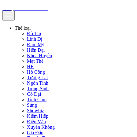
truyenfullz.com
Thể loại
Đô Thị
Linh Dị
Đam Mỹ
Hiện Đại
Khoa Huyễn
Mạt Thế
HE
Hỗ Công
Tương Lai
Ngôn Tình
Trọng Sinh
Cổ Đại
Tình Cảm
Sủng
Showbiz
Kiếm Hiệp
Điền Văn
Xuyên Không
Gia Đấu