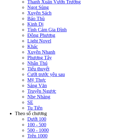
Thanh Xuân Vườn Trường
Ngọt Sủng
Xuyên Sách
Báo Thù
Kinh Dị
Tình Cảm Gia Đình
Đông Phương
Light Novel
Khác
Xuyên Nhanh
Phương Tây
Nhân Thú
Tiểu thuyết
Cưới trước yêu sau
Mỹ Thực
Sảng Văn
Truyện Ngược
Nhẹ Nhàng
SE
Tu Tiên
Theo số chương
Dưới 100
100 - 500
500 - 1000
Trên 1000