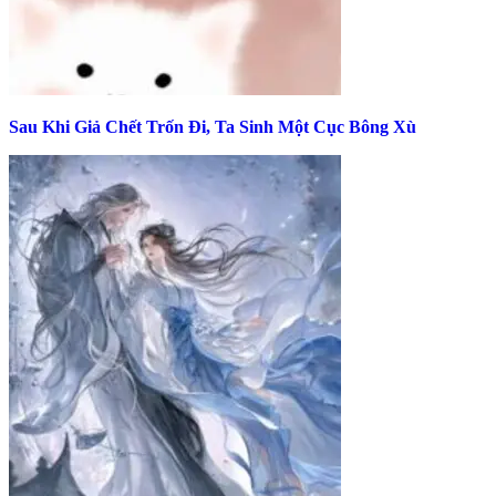
Sau Khi Giả Chết Trốn Đi, Ta Sinh Một Cục Bông Xù