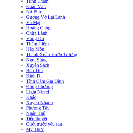
Trinh Thám
Đoản Văn
Nữ Phụ
Gương Vỡ Lại Lành
Vả Mặt
Hoàng Cung
Chữa Lành
Võng Du
Thám Hiểm
Hào Môn
Thanh Xuân Vườn Trường
Ngọt Sủng
Xuyên Sách
Báo Thù
Kinh Dị
Tình Cảm Gia Đình
Đông Phương
Light Novel
Khác
Xuyên Nhanh
Phương Tây
Nhân Thú
Tiểu thuyết
Cưới trước yêu sau
Mỹ Thực