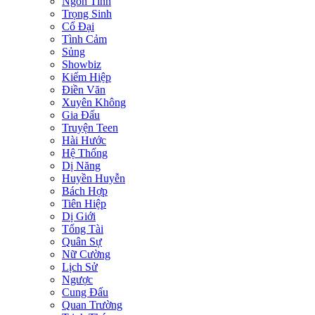
Ngôn Tình
Trọng Sinh
Cổ Đại
Tình Cảm
Sủng
Showbiz
Kiếm Hiệp
Điền Văn
Xuyên Không
Gia Đấu
Truyện Teen
Hài Hước
Hệ Thống
Dị Năng
Huyền Huyễn
Bách Hợp
Tiên Hiệp
Dị Giới
Tổng Tài
Quân Sự
Nữ Cường
Lịch Sử
Ngược
Cung Đấu
Quan Trường