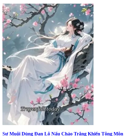
Sư Muội Dùng Đan Lô Nấu Cháo Trắng Khiến Tông Môn