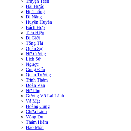
Truyện Teen
Hài Hước
Hệ Thống
Dị Năng
Huyền Huyễn
Bách Hợp
Tiên Hiệp
Dị Giới
Tổng Tài
Quân Sự
Nữ Cường
Lịch Sử
Ngược
Cung Đấu
Quan Trường
Trinh Thám
Đoản Văn
Nữ Phụ
Gương Vỡ Lại Lành
Vả Mặt
Hoàng Cung
Chữa Lành
Võng Du
Thám Hiểm
Hào Môn