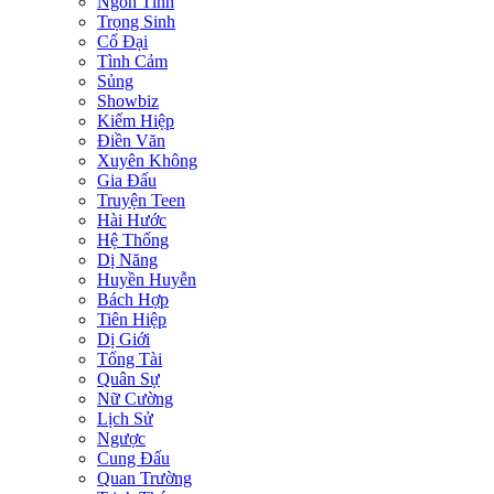
Ngôn Tình
Trọng Sinh
Cổ Đại
Tình Cảm
Sủng
Showbiz
Kiếm Hiệp
Điền Văn
Xuyên Không
Gia Đấu
Truyện Teen
Hài Hước
Hệ Thống
Dị Năng
Huyền Huyễn
Bách Hợp
Tiên Hiệp
Dị Giới
Tổng Tài
Quân Sự
Nữ Cường
Lịch Sử
Ngược
Cung Đấu
Quan Trường