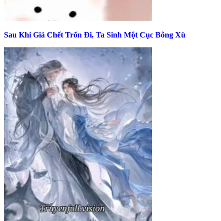
Sau Khi Giả Chết Trốn Đi, Ta Sinh Một Cục Bông Xù