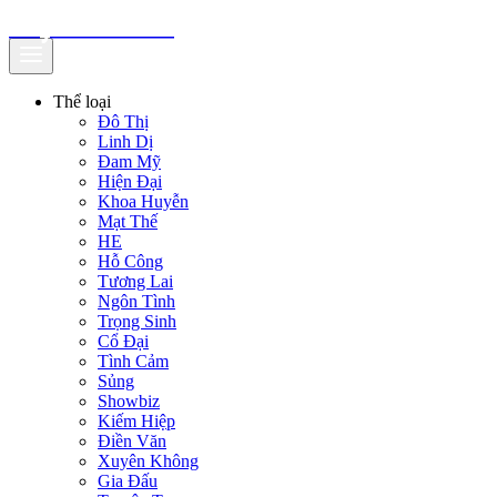
truyenfullz.com
Thể loại
Đô Thị
Linh Dị
Đam Mỹ
Hiện Đại
Khoa Huyễn
Mạt Thế
HE
Hỗ Công
Tương Lai
Ngôn Tình
Trọng Sinh
Cổ Đại
Tình Cảm
Sủng
Showbiz
Kiếm Hiệp
Điền Văn
Xuyên Không
Gia Đấu