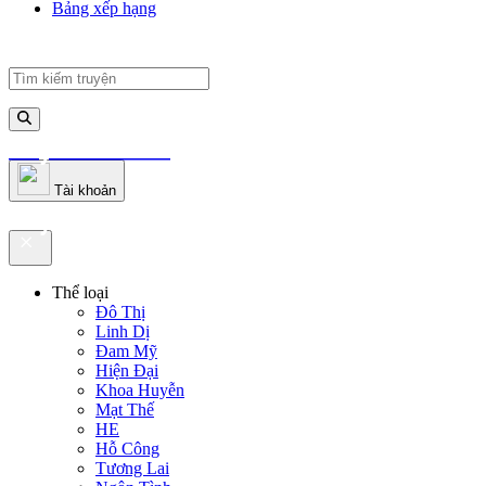
Bảng xếp hạng
truyenfullz.com
Tài khoản
truyenfullz.com
Thể loại
Đô Thị
Linh Dị
Đam Mỹ
Hiện Đại
Khoa Huyễn
Mạt Thế
HE
Hỗ Công
Tương Lai