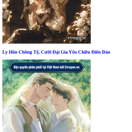
Ly Hôn Chồng Tệ, Cưới Đại Gia Yêu Chiều Điên Đảo