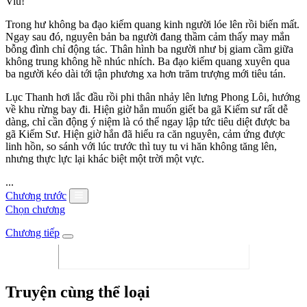
Viu!
Trong hư không ba đạo kiếm quang kinh người lóe lên rồi biến mất.
Ngay sau đó, nguyên bản ba người đang thầm cảm thấy may mắn
bỗng đình chỉ động tác. Thân hình ba người như bị giam cầm giữa
không trung không hề nhúc nhích. Ba đạo kiếm quang xuyên qua
ba người kéo dài tới tận phương xa hơn trăm trượng mới tiêu tán.
Lục Thanh hơi lắc đầu rồi phi thân nhảy lên lưng Phong Lôi, hướng
về khu rừng bay đi. Hiện giờ hắn muốn giết ba gã Kiếm sư rất dễ
dàng, chỉ cần động ý niệm là có thể ngay lập tức tiêu diệt được ba
gã Kiếm Sư. Hiện giờ hắn đã hiểu ra căn nguyên, cảm ứng được
linh hồn, so sánh với lúc trước thì tuy tu vi hăn không tăng lên,
nhưng thực lực lại khác biệt một trời một vực.
...
Chương trước
Chọn chương
Chương tiếp
Truyện cùng thể loại