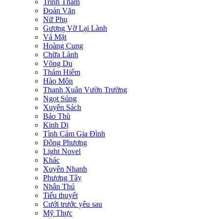
Trinh Thám
Đoản Văn
Nữ Phụ
Gương Vỡ Lại Lành
Vả Mặt
Hoàng Cung
Chữa Lành
Võng Du
Thám Hiểm
Hào Môn
Thanh Xuân Vườn Trường
Ngọt Sủng
Xuyên Sách
Báo Thù
Kinh Dị
Tình Cảm Gia Đình
Đông Phương
Light Novel
Khác
Xuyên Nhanh
Phương Tây
Nhân Thú
Tiểu thuyết
Cưới trước yêu sau
Mỹ Thực