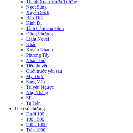
Thanh Xuân Vườn Trường
Ngọt Sủng
Xuyên Sách
Báo Thù
Kinh Dị
Tình Cảm Gia Đình
Đông Phương
Light Novel
Khác
Xuyên Nhanh
Phương Tây
Nhân Thú
Tiểu thuyết
Cưới trước yêu sau
Mỹ Thực
Sảng Văn
Truyện Ngược
Nhẹ Nhàng
SE
Tu Tiên
Theo số chương
Dưới 100
100 - 500
500 - 1000
Trên 1000