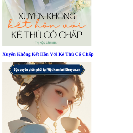
Xuyên Không Kết Hôn Với Kẻ Thù Cố Chấp