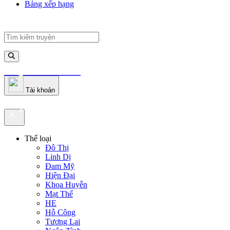
Bảng xếp hạng
truyenfullz.com
Tài khoản
truyenfullz.com
Thể loại
Đô Thị
Linh Dị
Đam Mỹ
Hiện Đại
Khoa Huyễn
Mạt Thế
HE
Hỗ Công
Tương Lai