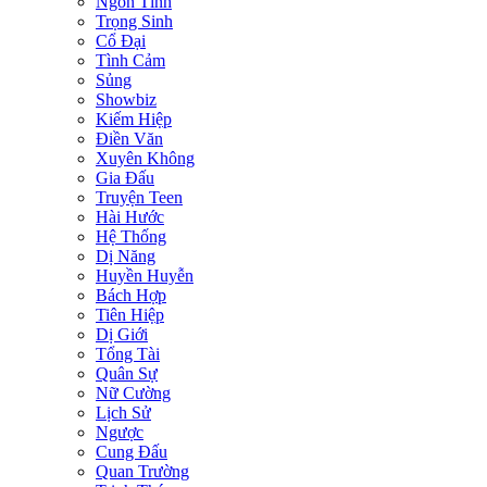
Ngôn Tình
Trọng Sinh
Cổ Đại
Tình Cảm
Sủng
Showbiz
Kiếm Hiệp
Điền Văn
Xuyên Không
Gia Đấu
Truyện Teen
Hài Hước
Hệ Thống
Dị Năng
Huyền Huyễn
Bách Hợp
Tiên Hiệp
Dị Giới
Tổng Tài
Quân Sự
Nữ Cường
Lịch Sử
Ngược
Cung Đấu
Quan Trường