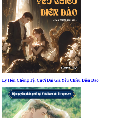
Ly Hôn Chồng Tệ, Cưới Đại Gia Yêu Chiều Điên Đảo