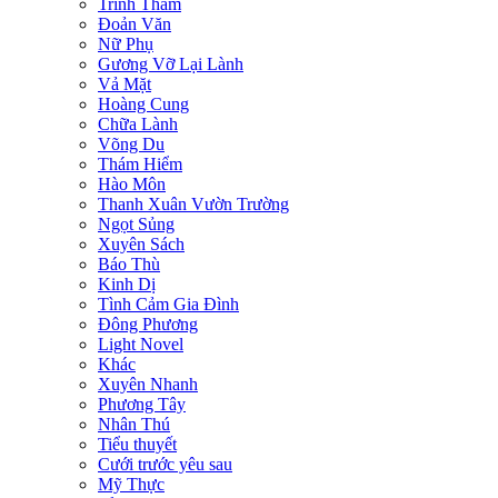
Trinh Thám
Đoản Văn
Nữ Phụ
Gương Vỡ Lại Lành
Vả Mặt
Hoàng Cung
Chữa Lành
Võng Du
Thám Hiểm
Hào Môn
Thanh Xuân Vườn Trường
Ngọt Sủng
Xuyên Sách
Báo Thù
Kinh Dị
Tình Cảm Gia Đình
Đông Phương
Light Novel
Khác
Xuyên Nhanh
Phương Tây
Nhân Thú
Tiểu thuyết
Cưới trước yêu sau
Mỹ Thực