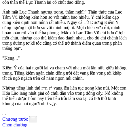
còn thân thể Lục Thanh lại có chút dao động.
Ánh mắt Lục Thanh ngưng trọng, thầm nghĩ:" Thần thức của Lạc
Tâm Vũ không kém hơn so với mình bao nhiêu. Ý chí kiếm đạo
cũng kiên định hơn mình rất nhiều. Ngay cả Tử Dương Kiếm Ý
cũng ngưng thật hơn so với mình một ít. Một chiêu vừa rồi, mình
hoàn toàn rơi vào thế hạ phong. Mặc dù Lạc Tâm Vũ chỉ hơn được
một chút, nhưng cao thủ kiếm đạo đánh nhau, cho dù chỉ chênh lệch
trong đường tơ kẽ tóc cũng có thể trở thành điểm quan trọng phân
thắng bại".
"Keng..."
Kiếm Ý của hai người lại va chạm với nhau một lần nữa giữa không
trung. Tiếng kiếm ngân chấn động trời đất vang lên vọng tới khắp
tất cả ngõ ngách trên cả năm ngọn núi chính.
Những tiếng linh thú r*n r* vang lên liên tục trong khe núi. Một con
Hỏa Lão lang nhất giai cố chúi đầu vào trong đống cây. Nó không
thể hiểu được hôm nay trên bầu trời làm sao lại có hơi thở kinh
khủng của hai người như vậy.
...
Chương trước
Chọn chương