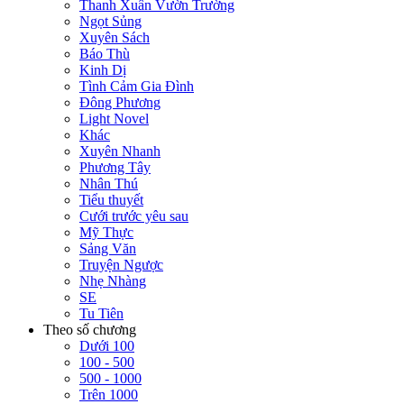
Thanh Xuân Vườn Trường
Ngọt Sủng
Xuyên Sách
Báo Thù
Kinh Dị
Tình Cảm Gia Đình
Đông Phương
Light Novel
Khác
Xuyên Nhanh
Phương Tây
Nhân Thú
Tiểu thuyết
Cưới trước yêu sau
Mỹ Thực
Sảng Văn
Truyện Ngược
Nhẹ Nhàng
SE
Tu Tiên
Theo số chương
Dưới 100
100 - 500
500 - 1000
Trên 1000