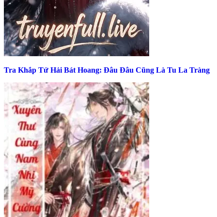
Tra Khắp Tứ Hải Bát Hoang: Đâu Đâu Cũng Là Tu La Tràng