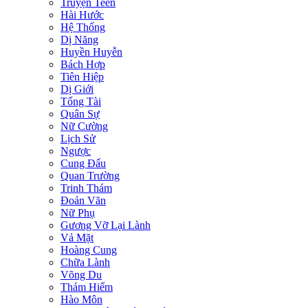
Truyện Teen
Hài Hước
Hệ Thống
Dị Năng
Huyền Huyễn
Bách Hợp
Tiên Hiệp
Dị Giới
Tổng Tài
Quân Sự
Nữ Cường
Lịch Sử
Ngược
Cung Đấu
Quan Trường
Trinh Thám
Đoản Văn
Nữ Phụ
Gương Vỡ Lại Lành
Vả Mặt
Hoàng Cung
Chữa Lành
Võng Du
Thám Hiểm
Hào Môn