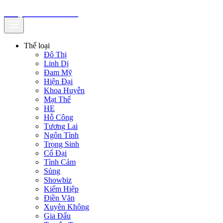
truyenfullz.com
Thể loại
Đô Thị
Linh Dị
Đam Mỹ
Hiện Đại
Khoa Huyễn
Mạt Thế
HE
Hỗ Công
Tương Lai
Ngôn Tình
Trọng Sinh
Cổ Đại
Tình Cảm
Sủng
Showbiz
Kiếm Hiệp
Điền Văn
Xuyên Không
Gia Đấu