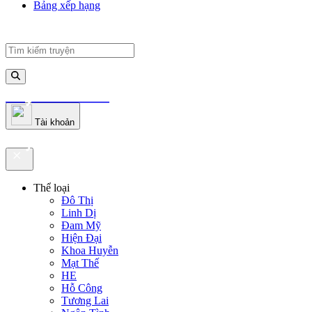
Bảng xếp hạng
truyenfullz.com
Tài khoản
truyenfullz.com
Thể loại
Đô Thị
Linh Dị
Đam Mỹ
Hiện Đại
Khoa Huyễn
Mạt Thế
HE
Hỗ Công
Tương Lai