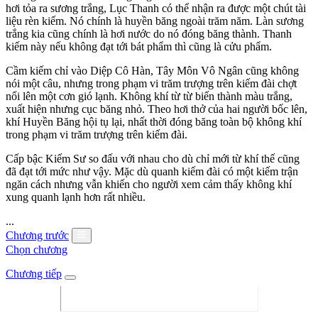
hơi tỏa ra sương trắng, Lục Thanh có thể nhận ra được một chút tài
liệu rèn kiếm. Nó chính là huyền băng ngoài trăm năm. Làn sương
trắng kia cũng chính là hơi nước do nó đóng băng thành. Thanh
kiếm này nếu không đạt tới bát phẩm thì cũng là cửu phẩm.
Cầm kiếm chỉ vào Diệp Cô Hàn, Tây Môn Vô Ngân cũng không
nói một câu, nhưng trong phạm vi trăm trượng trên kiếm đài chợt
nổi lên một cơn gió lạnh. Không khí từ từ biến thành màu trắng,
xuất hiện nhưng cục băng nhỏ. Theo hơi thở của hai người bốc lên,
khí Huyền Băng hội tụ lại, nhất thời đóng băng toàn bộ không khí
trong phạm vi trăm trượng trên kiếm đài.
Cấp bậc Kiếm Sư so đấu với nhau cho dù chỉ mới từ khí thế cũng
đã đạt tới mức như vậy. Mặc dù quanh kiếm đài có một kiếm trận
ngăn cách nhưng vẫn khiến cho người xem cảm thấy không khí
xung quanh lạnh hơn rất nhiều.
...
Chương trước
Chọn chương
Chương tiếp