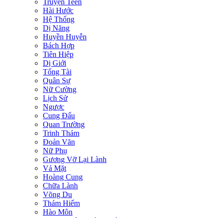
Truyện Teen
Hài Hước
Hệ Thống
Dị Năng
Huyền Huyễn
Bách Hợp
Tiên Hiệp
Dị Giới
Tổng Tài
Quân Sự
Nữ Cường
Lịch Sử
Ngược
Cung Đấu
Quan Trường
Trinh Thám
Đoản Văn
Nữ Phụ
Gương Vỡ Lại Lành
Vả Mặt
Hoàng Cung
Chữa Lành
Võng Du
Thám Hiểm
Hào Môn