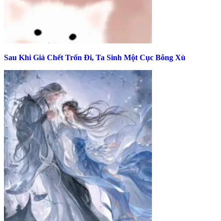
Sau Khi Giả Chết Trốn Đi, Ta Sinh Một Cục Bông Xù