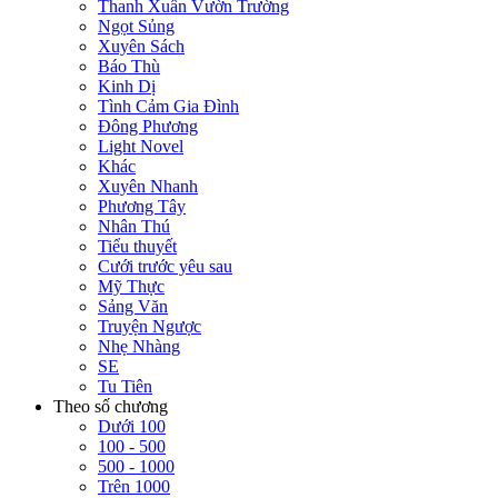
Thanh Xuân Vườn Trường
Ngọt Sủng
Xuyên Sách
Báo Thù
Kinh Dị
Tình Cảm Gia Đình
Đông Phương
Light Novel
Khác
Xuyên Nhanh
Phương Tây
Nhân Thú
Tiểu thuyết
Cưới trước yêu sau
Mỹ Thực
Sảng Văn
Truyện Ngược
Nhẹ Nhàng
SE
Tu Tiên
Theo số chương
Dưới 100
100 - 500
500 - 1000
Trên 1000