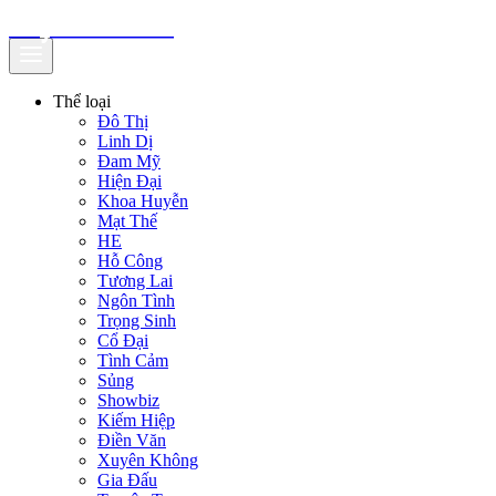
truyenfullz.com
Thể loại
Đô Thị
Linh Dị
Đam Mỹ
Hiện Đại
Khoa Huyễn
Mạt Thế
HE
Hỗ Công
Tương Lai
Ngôn Tình
Trọng Sinh
Cổ Đại
Tình Cảm
Sủng
Showbiz
Kiếm Hiệp
Điền Văn
Xuyên Không
Gia Đấu