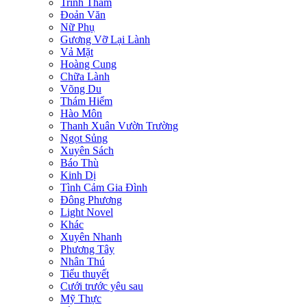
Trinh Thám
Đoản Văn
Nữ Phụ
Gương Vỡ Lại Lành
Vả Mặt
Hoàng Cung
Chữa Lành
Võng Du
Thám Hiểm
Hào Môn
Thanh Xuân Vườn Trường
Ngọt Sủng
Xuyên Sách
Báo Thù
Kinh Dị
Tình Cảm Gia Đình
Đông Phương
Light Novel
Khác
Xuyên Nhanh
Phương Tây
Nhân Thú
Tiểu thuyết
Cưới trước yêu sau
Mỹ Thực