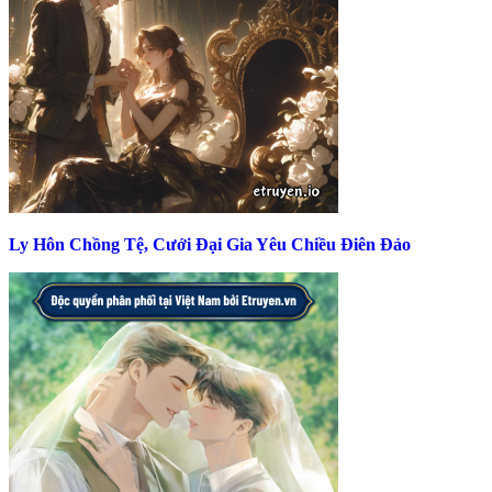
Ly Hôn Chồng Tệ, Cưới Đại Gia Yêu Chiều Điên Đảo