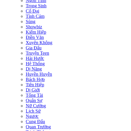
Ngôn Tình
Trọng Sinh
Cổ Đại
Tình Cảm
Sủng
Showbiz
Kiếm Hiệp
Điền Văn
Xuyên Không
Gia Đấu
Truyện Teen
Hài Hước
Hệ Thống
Dị Năng
Huyền Huyễn
Bách Hợp
Tiên Hiệp
Dị Giới
Tổng Tài
Quân Sự
Nữ Cường
Lịch Sử
Ngược
Cung Đấu
Quan Trường