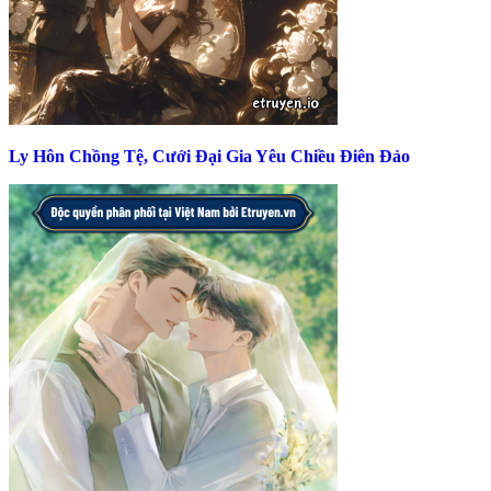
Ly Hôn Chồng Tệ, Cưới Đại Gia Yêu Chiều Điên Đảo