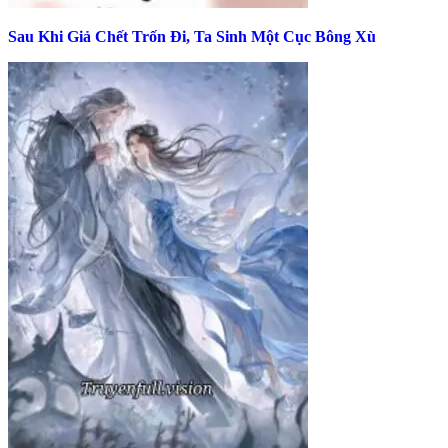
Sau Khi Giả Chết Trốn Đi, Ta Sinh Một Cục Bông Xù