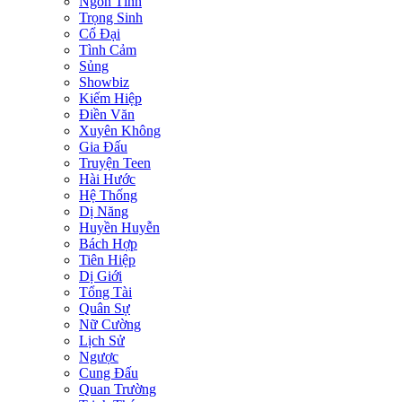
Ngôn Tình
Trọng Sinh
Cổ Đại
Tình Cảm
Sủng
Showbiz
Kiếm Hiệp
Điền Văn
Xuyên Không
Gia Đấu
Truyện Teen
Hài Hước
Hệ Thống
Dị Năng
Huyền Huyễn
Bách Hợp
Tiên Hiệp
Dị Giới
Tổng Tài
Quân Sự
Nữ Cường
Lịch Sử
Ngược
Cung Đấu
Quan Trường