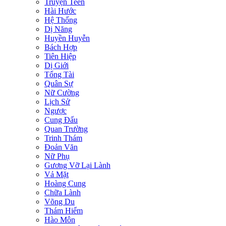
Truyện Teen
Hài Hước
Hệ Thống
Dị Năng
Huyền Huyễn
Bách Hợp
Tiên Hiệp
Dị Giới
Tổng Tài
Quân Sự
Nữ Cường
Lịch Sử
Ngược
Cung Đấu
Quan Trường
Trinh Thám
Đoản Văn
Nữ Phụ
Gương Vỡ Lại Lành
Vả Mặt
Hoàng Cung
Chữa Lành
Võng Du
Thám Hiểm
Hào Môn