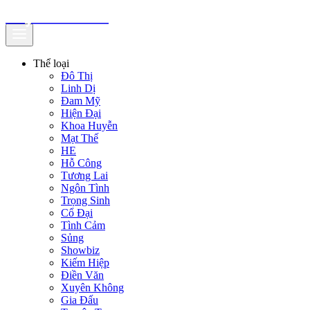
truyenfullz.com
Thể loại
Đô Thị
Linh Dị
Đam Mỹ
Hiện Đại
Khoa Huyễn
Mạt Thế
HE
Hỗ Công
Tương Lai
Ngôn Tình
Trọng Sinh
Cổ Đại
Tình Cảm
Sủng
Showbiz
Kiếm Hiệp
Điền Văn
Xuyên Không
Gia Đấu