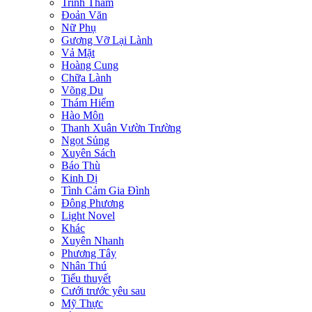
Trinh Thám
Đoản Văn
Nữ Phụ
Gương Vỡ Lại Lành
Vả Mặt
Hoàng Cung
Chữa Lành
Võng Du
Thám Hiểm
Hào Môn
Thanh Xuân Vườn Trường
Ngọt Sủng
Xuyên Sách
Báo Thù
Kinh Dị
Tình Cảm Gia Đình
Đông Phương
Light Novel
Khác
Xuyên Nhanh
Phương Tây
Nhân Thú
Tiểu thuyết
Cưới trước yêu sau
Mỹ Thực