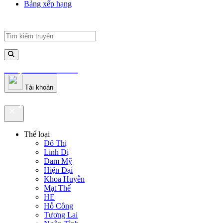
Bảng xếp hạng
truyenfullz.com
Tài khoản
truyenfullz.com
Thể loại
Đô Thị
Linh Dị
Đam Mỹ
Hiện Đại
Khoa Huyễn
Mạt Thế
HE
Hỗ Công
Tương Lai