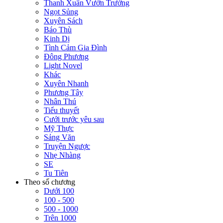
Thanh Xuân Vườn Trường
Ngọt Sủng
Xuyên Sách
Báo Thù
Kinh Dị
Tình Cảm Gia Đình
Đông Phương
Light Novel
Khác
Xuyên Nhanh
Phương Tây
Nhân Thú
Tiểu thuyết
Cưới trước yêu sau
Mỹ Thực
Sảng Văn
Truyện Ngược
Nhẹ Nhàng
SE
Tu Tiên
Theo số chương
Dưới 100
100 - 500
500 - 1000
Trên 1000