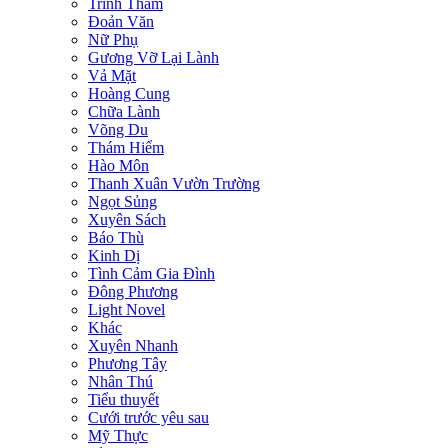
Trinh Thám
Đoản Văn
Nữ Phụ
Gương Vỡ Lại Lành
Vả Mặt
Hoàng Cung
Chữa Lành
Võng Du
Thám Hiểm
Hào Môn
Thanh Xuân Vườn Trường
Ngọt Sủng
Xuyên Sách
Báo Thù
Kinh Dị
Tình Cảm Gia Đình
Đông Phương
Light Novel
Khác
Xuyên Nhanh
Phương Tây
Nhân Thú
Tiểu thuyết
Cưới trước yêu sau
Mỹ Thực