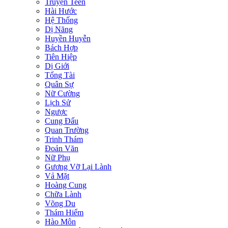
Truyện Teen
Hài Hước
Hệ Thống
Dị Năng
Huyền Huyễn
Bách Hợp
Tiên Hiệp
Dị Giới
Tổng Tài
Quân Sự
Nữ Cường
Lịch Sử
Ngược
Cung Đấu
Quan Trường
Trinh Thám
Đoản Văn
Nữ Phụ
Gương Vỡ Lại Lành
Vả Mặt
Hoàng Cung
Chữa Lành
Võng Du
Thám Hiểm
Hào Môn