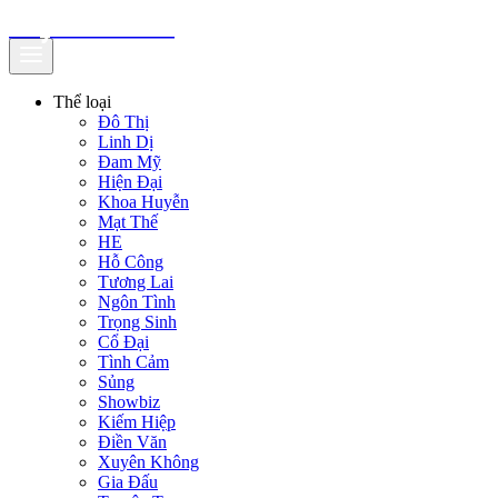
truyenfullz.com
Thể loại
Đô Thị
Linh Dị
Đam Mỹ
Hiện Đại
Khoa Huyễn
Mạt Thế
HE
Hỗ Công
Tương Lai
Ngôn Tình
Trọng Sinh
Cổ Đại
Tình Cảm
Sủng
Showbiz
Kiếm Hiệp
Điền Văn
Xuyên Không
Gia Đấu