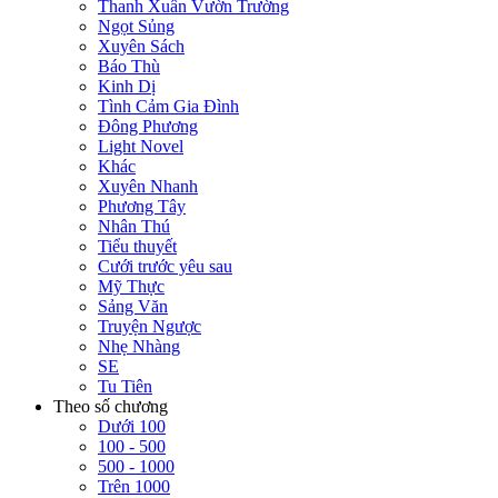
Thanh Xuân Vườn Trường
Ngọt Sủng
Xuyên Sách
Báo Thù
Kinh Dị
Tình Cảm Gia Đình
Đông Phương
Light Novel
Khác
Xuyên Nhanh
Phương Tây
Nhân Thú
Tiểu thuyết
Cưới trước yêu sau
Mỹ Thực
Sảng Văn
Truyện Ngược
Nhẹ Nhàng
SE
Tu Tiên
Theo số chương
Dưới 100
100 - 500
500 - 1000
Trên 1000