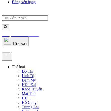
Bảng xếp hạng
truyenfullz.com
Tài khoản
truyenfullz.com
Thể loại
Đô Thị
Linh Dị
Đam Mỹ
Hiện Đại
Khoa Huyễn
Mạt Thế
HE
Hỗ Công
Tương Lai