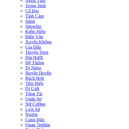
Ngôn Tình
Trọng Sinh
Cổ Đại
Tình Cảm
Sủng
Showbiz
Kiếm Hiệp
Điền Văn
Xuyên Không
Gia Đấu
Truyện Teen
Hài Hước
Hệ Thống
Dị Năng
Huyền Huyễn
Bách Hợp
Tiên Hiệp
Dị Giới
Tổng Tài
Quân Sự
Nữ Cường
Lịch Sử
Ngược
Cung Đấu
Quan Trường