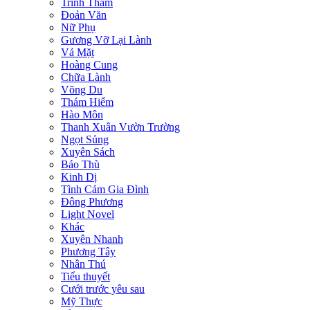
Trinh Thám
Đoản Văn
Nữ Phụ
Gương Vỡ Lại Lành
Vả Mặt
Hoàng Cung
Chữa Lành
Võng Du
Thám Hiểm
Hào Môn
Thanh Xuân Vườn Trường
Ngọt Sủng
Xuyên Sách
Báo Thù
Kinh Dị
Tình Cảm Gia Đình
Đông Phương
Light Novel
Khác
Xuyên Nhanh
Phương Tây
Nhân Thú
Tiểu thuyết
Cưới trước yêu sau
Mỹ Thực