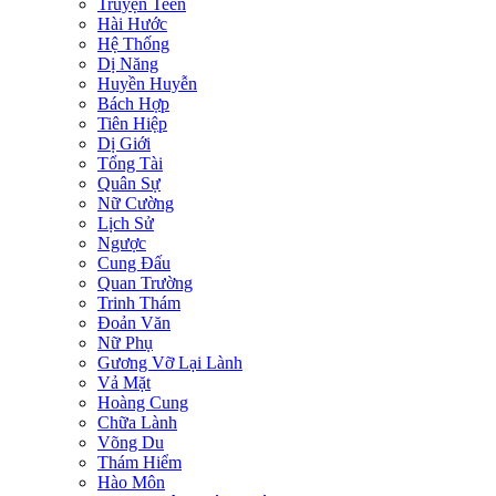
Truyện Teen
Hài Hước
Hệ Thống
Dị Năng
Huyền Huyễn
Bách Hợp
Tiên Hiệp
Dị Giới
Tổng Tài
Quân Sự
Nữ Cường
Lịch Sử
Ngược
Cung Đấu
Quan Trường
Trinh Thám
Đoản Văn
Nữ Phụ
Gương Vỡ Lại Lành
Vả Mặt
Hoàng Cung
Chữa Lành
Võng Du
Thám Hiểm
Hào Môn