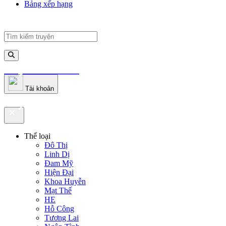
Bảng xếp hạng
truyenfullz.com
Tài khoản
truyenfullz.com
Thể loại
Đô Thị
Linh Dị
Đam Mỹ
Hiện Đại
Khoa Huyễn
Mạt Thế
HE
Hỗ Công
Tương Lai