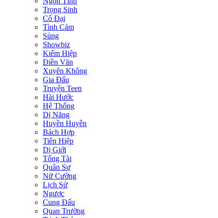
Ngôn Tình
Trọng Sinh
Cổ Đại
Tình Cảm
Sủng
Showbiz
Kiếm Hiệp
Điền Văn
Xuyên Không
Gia Đấu
Truyện Teen
Hài Hước
Hệ Thống
Dị Năng
Huyền Huyễn
Bách Hợp
Tiên Hiệp
Dị Giới
Tổng Tài
Quân Sự
Nữ Cường
Lịch Sử
Ngược
Cung Đấu
Quan Trường