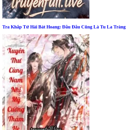
Tra Khắp Tứ Hải Bát Hoang: Đâu Đâu Cũng Là Tu La Tràng