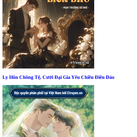
Ly Hôn Chồng Tệ, Cưới Đại Gia Yêu Chiều Điên Đảo