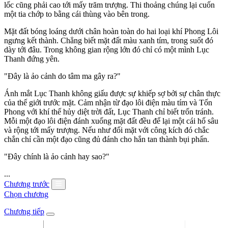
lốc cũng phải cao tới mấy trăm trượng. Thi thoảng chúng lại cuốn
một tia chớp to bằng cái thùng vào bên trong.
Mặt đất bóng loáng dưới chân hoàn toàn do hai loại khí Phong Lôi
ngưng kết thành. Chẳng biết mặt đất màu xanh tím, trong suốt đó
dày tới đâu. Trong không gian rộng lớn đó chỉ có một mình Lục
Thanh đứng yên.
"Đây là ảo cảnh do tâm ma gây ra?"
Ánh mắt Lục Thanh không giấu được sự khiếp sợ bởi sự chân thực
của thế giới trước mặt. Cảm nhận từ đạo lôi điện màu tím và Tốn
Phong với khí thế hủy diệt trời đất, Lục Thanh chỉ biết trốn tránh.
Mỗi một đạo lôi điện đánh xuống mặt đất đều để lại một cái hố sâu
và rộng tới mấy trượng. Nếu như đối mặt với công kích đó chắc
chắn chỉ cần một đạo cũng đủ đánh cho hắn tan thành bụi phấn.
"Đây chính là ảo cảnh hay sao?"
...
Chương trước
Chọn chương
Chương tiếp