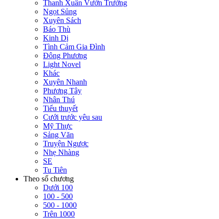
Thanh Xuân Vườn Trường
Ngọt Sủng
Xuyên Sách
Báo Thù
Kinh Dị
Tình Cảm Gia Đình
Đông Phương
Light Novel
Khác
Xuyên Nhanh
Phương Tây
Nhân Thú
Tiểu thuyết
Cưới trước yêu sau
Mỹ Thực
Sảng Văn
Truyện Ngược
Nhẹ Nhàng
SE
Tu Tiên
Theo số chương
Dưới 100
100 - 500
500 - 1000
Trên 1000