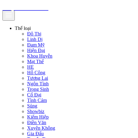
truyenfullz.com
Thể loại
Đô Thị
Linh Dị
Đam Mỹ
Hiện Đại
Khoa Huyễn
Mạt Thế
HE
Hỗ Công
Tương Lai
Ngôn Tình
Trọng Sinh
Cổ Đại
Tình Cảm
Sủng
Showbiz
Kiếm Hiệp
Điền Văn
Xuyên Không
Gia Đấu