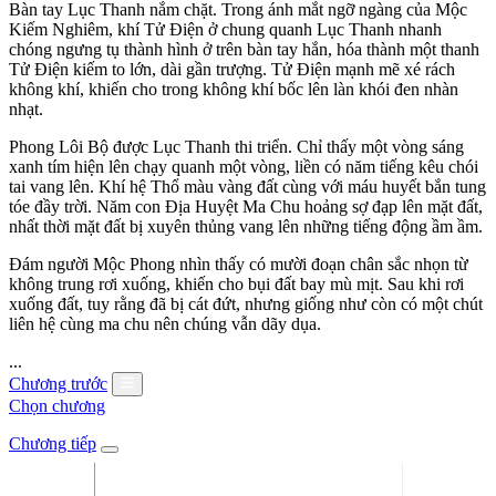
Bàn tay Lục Thanh nắm chặt. Trong ánh mắt ngỡ ngàng của Mộc
Kiếm Nghiêm, khí Tử Điện ở chung quanh Lục Thanh nhanh
chóng ngưng tụ thành hình ở trên bàn tay hắn, hóa thành một thanh
Tử Điện kiếm to lớn, dài gần trượng. Tử Điện mạnh mẽ xé rách
không khí, khiến cho trong không khí bốc lên làn khói đen nhàn
nhạt.
Phong Lôi Bộ được Lục Thanh thi triển. Chỉ thấy một vòng sáng
xanh tím hiện lên chạy quanh một vòng, liền có năm tiếng kêu chói
tai vang lên. Khí hệ Thổ màu vàng đất cùng với máu huyết bắn tung
tóe đầy trời. Năm con Địa Huyệt Ma Chu hoảng sợ đạp lên mặt đất,
nhất thời mặt đất bị xuyên thủng vang lên những tiếng động ầm ầm.
Đám người Mộc Phong nhìn thấy có mười đoạn chân sắc nhọn từ
không trung rơi xuống, khiến cho bụi đất bay mù mịt. Sau khi rơi
xuống đất, tuy rằng đã bị cát đứt, nhưng giống như còn có một chút
liên hệ cùng ma chu nên chúng vẫn dãy dụa.
...
Chương trước
Chọn chương
Chương tiếp