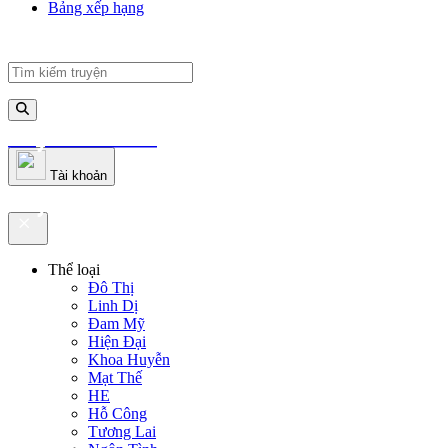
Bảng xếp hạng
truyenfullz.com
Tài khoản
truyenfullz.com
Thể loại
Đô Thị
Linh Dị
Đam Mỹ
Hiện Đại
Khoa Huyễn
Mạt Thế
HE
Hỗ Công
Tương Lai