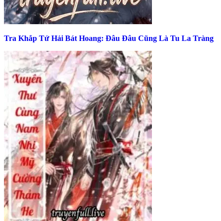
Tra Khắp Tứ Hải Bát Hoang: Đâu Đâu Cũng Là Tu La Tràng