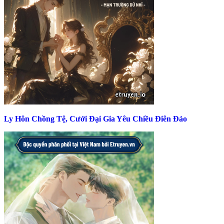
Ly Hôn Chồng Tệ, Cưới Đại Gia Yêu Chiều Điên Đảo