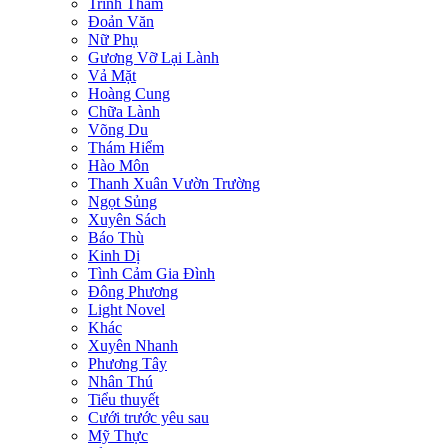
Trinh Thám
Đoản Văn
Nữ Phụ
Gương Vỡ Lại Lành
Vả Mặt
Hoàng Cung
Chữa Lành
Võng Du
Thám Hiểm
Hào Môn
Thanh Xuân Vườn Trường
Ngọt Sủng
Xuyên Sách
Báo Thù
Kinh Dị
Tình Cảm Gia Đình
Đông Phương
Light Novel
Khác
Xuyên Nhanh
Phương Tây
Nhân Thú
Tiểu thuyết
Cưới trước yêu sau
Mỹ Thực