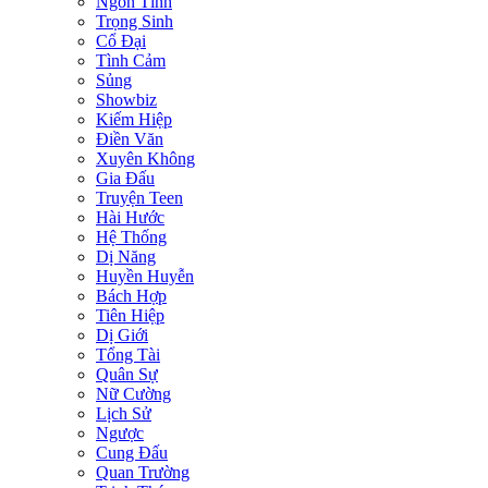
Ngôn Tình
Trọng Sinh
Cổ Đại
Tình Cảm
Sủng
Showbiz
Kiếm Hiệp
Điền Văn
Xuyên Không
Gia Đấu
Truyện Teen
Hài Hước
Hệ Thống
Dị Năng
Huyền Huyễn
Bách Hợp
Tiên Hiệp
Dị Giới
Tổng Tài
Quân Sự
Nữ Cường
Lịch Sử
Ngược
Cung Đấu
Quan Trường