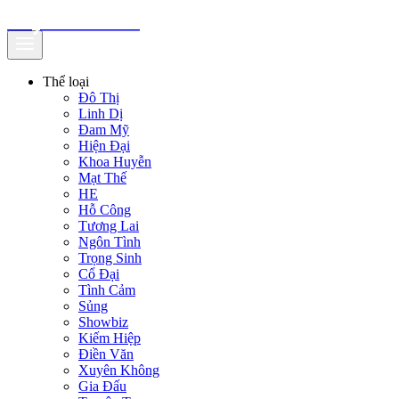
truyenfullz.com
Thể loại
Đô Thị
Linh Dị
Đam Mỹ
Hiện Đại
Khoa Huyễn
Mạt Thế
HE
Hỗ Công
Tương Lai
Ngôn Tình
Trọng Sinh
Cổ Đại
Tình Cảm
Sủng
Showbiz
Kiếm Hiệp
Điền Văn
Xuyên Không
Gia Đấu