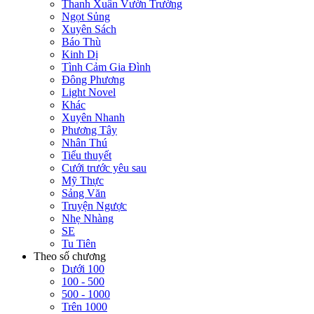
Thanh Xuân Vườn Trường
Ngọt Sủng
Xuyên Sách
Báo Thù
Kinh Dị
Tình Cảm Gia Đình
Đông Phương
Light Novel
Khác
Xuyên Nhanh
Phương Tây
Nhân Thú
Tiểu thuyết
Cưới trước yêu sau
Mỹ Thực
Sảng Văn
Truyện Ngược
Nhẹ Nhàng
SE
Tu Tiên
Theo số chương
Dưới 100
100 - 500
500 - 1000
Trên 1000