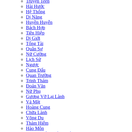
Truyện Teen
Hài Hước
Hệ Thống
Dị Năng
Huyền Huyễn
Bách Hợp
Tiên Hiệp
Dị Giới
Tổng Tài
Quân Sự
Nữ Cường
Lịch Sử
Ngược
Cung Đấu
Quan Trường
Trinh Thám
Đoản Văn
Nữ Phụ
Gương Vỡ Lại Lành
Vả Mặt
Hoàng Cung
Chữa Lành
Võng Du
Thám Hiểm
Hào Môn