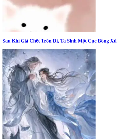
Sau Khi Giả Chết Trốn Đi, Ta Sinh Một Cục Bông Xù