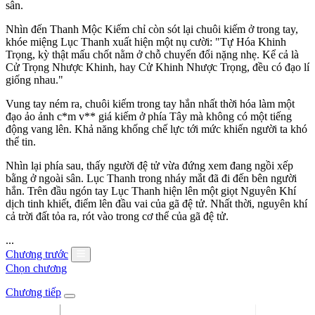
sân.
Nhìn đến Thanh Mộc Kiếm chỉ còn sót lại chuôi kiếm ở trong tay,
khóe miệng Lục Thanh xuất hiện một nụ cười: "Tự Hóa Khinh
Trọng, kỳ thật mấu chốt nằm ở chỗ chuyển đổi nặng nhẹ. Kể cả là
Cử Trọng Nhược Khinh, hay Cử Khinh Nhược Trọng, đều có đạo lí
giống nhau."
Vung tay ném ra, chuôi kiếm trong tay hắn nhất thời hóa làm một
đạo ảo ảnh c*m v** giá kiếm ở phía Tây mà không có một tiếng
động vang lên. Khả năng khống chế lực tới mức khiến người ta khó
thể tin.
Nhìn lại phía sau, thấy người đệ tử vừa đứng xem đang ngồi xếp
bằng ở ngoài sân. Lục Thanh trong nháy mắt đã đi đến bên người
hắn. Trên đầu ngón tay Lục Thanh hiện lên một giọt Nguyên Khí
dịch tinh khiết, điểm lên đầu vai của gã đệ tử. Nhất thời, nguyên khí
cả trời đất tỏa ra, rót vào trong cơ thể của gã đệ tử.
...
Chương trước
Chọn chương
Chương tiếp