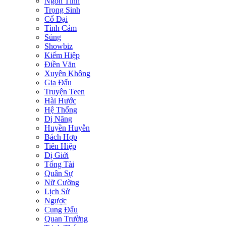
Ngôn Tình
Trọng Sinh
Cổ Đại
Tình Cảm
Sủng
Showbiz
Kiếm Hiệp
Điền Văn
Xuyên Không
Gia Đấu
Truyện Teen
Hài Hước
Hệ Thống
Dị Năng
Huyền Huyễn
Bách Hợp
Tiên Hiệp
Dị Giới
Tổng Tài
Quân Sự
Nữ Cường
Lịch Sử
Ngược
Cung Đấu
Quan Trường