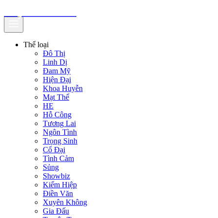
truyenfullz.com
Thể loại
Đô Thị
Linh Dị
Đam Mỹ
Hiện Đại
Khoa Huyễn
Mạt Thế
HE
Hỗ Công
Tương Lai
Ngôn Tình
Trọng Sinh
Cổ Đại
Tình Cảm
Sủng
Showbiz
Kiếm Hiệp
Điền Văn
Xuyên Không
Gia Đấu