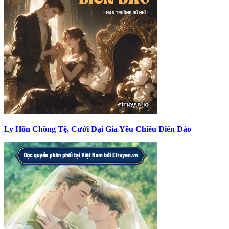
Ly Hôn Chồng Tệ, Cưới Đại Gia Yêu Chiều Điên Đảo