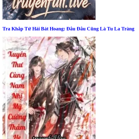
Tra Khắp Tứ Hải Bát Hoang: Đâu Đâu Cũng Là Tu La Tràng