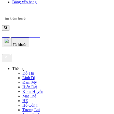
Bảng xếp hạng
truyenfullz.com
Tài khoản
truyenfullz.com
Thể loại
Đô Thị
Linh Dị
Đam Mỹ
Hiện Đại
Khoa Huyễn
Mạt Thế
HE
Hỗ Công
Tương Lai