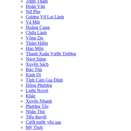
Trinh Thám
Đoản Văn
Nữ Phụ
Gương Vỡ Lại Lành
Vả Mặt
Hoàng Cung
Chữa Lành
Võng Du
Thám Hiểm
Hào Môn
Thanh Xuân Vườn Trường
Ngọt Sủng
Xuyên Sách
Báo Thù
Kinh Dị
Tình Cảm Gia Đình
Đông Phương
Light Novel
Khác
Xuyên Nhanh
Phương Tây
Nhân Thú
Tiểu thuyết
Cưới trước yêu sau
Mỹ Thực