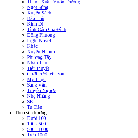
Thanh Xuân Vườn Trường
Ngọt Sủng
Xuyên Sách
Báo Thù
Kinh Dị
Tình Cảm Gia Đình
Đông Phương
Light Novel
Khác
Xuyên Nhanh
Phương Tây
Nhân Thú
Tiểu thuyết
Cưới trước yêu sau
Mỹ Thực
Sảng Văn
Truyện Ngược
Nhẹ Nhàng
SE
Tu Tiên
Theo số chương
Dưới 100
100 - 500
500 - 1000
Trên 1000