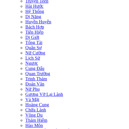
Truyện Teen
Hài Hước
Hệ Thống
Dị Năng
Huyền Huyễn
Bách Hợp
Tiên Hiệp
Dị Giới
Tổng Tài
Quân Sự
Nữ Cường
Lịch Sử
Ngược
Cung Đấu
Quan Trường
Trinh Thám
Đoản Văn
Nữ Phụ
Gương Vỡ Lại Lành
Vả Mặt
Hoàng Cung
Chữa Lành
Võng Du
Thám Hiểm
Hào Môn