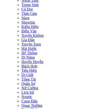
Ngôn Tình
Trọng Sinh
Cổ Đại
Tình Cảm
Sủng
Showbiz
Kiếm Hiệp
Điền Văn
Xuyên Không
Gia Đấu
Truyện Teen
Hài Hước
Hệ Thống
Dị Năng
Huyền Huyễn
Bách Hợp
Tiên Hiệp
Dị Giới
Tổng Tài
Quân Sự
Nữ Cường
Lịch Sử
Ngược
Cung Đấu
Quan Trường