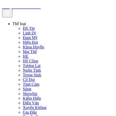
truyenfullz.com
Thể loại
Đô Thị
Linh Dị
Đam Mỹ
Hiện Đại
Khoa Huyễn
Mạt Thế
HE
Hỗ Công
Tương Lai
Ngôn Tình
Trọng Sinh
Cổ Đại
Tình Cảm
Sủng
Showbiz
Kiếm Hiệp
Điền Văn
Xuyên Không
Gia Đấu