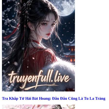
Tra Khắp Tứ Hải Bát Hoang: Đâu Đâu Cũng Là Tu La Tràng