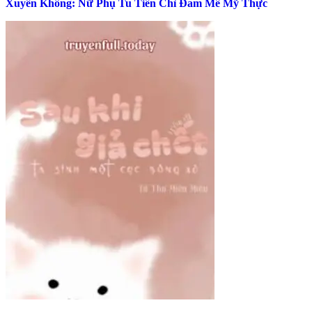
Xuyên Không: Nữ Phụ Tu Tiên Chỉ Đam Mê Mỹ Thực