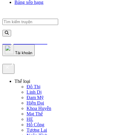
Bảng xếp hạng
truyenfullz.com
Tài khoản
truyenfullz.com
Thể loại
Đô Thị
Linh Dị
Đam Mỹ
Hiện Đại
Khoa Huyễn
Mạt Thế
HE
Hỗ Công
Tương Lai