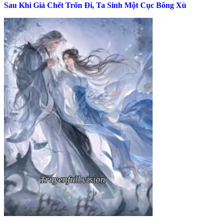
Sau Khi Giả Chết Trốn Đi, Ta Sinh Một Cục Bông Xù