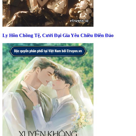
Ly Hôn Chồng Tệ, Cưới Đại Gia Yêu Chiều Điên Đảo