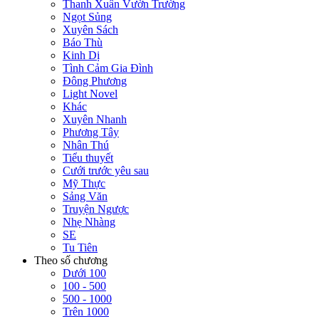
Thanh Xuân Vườn Trường
Ngọt Sủng
Xuyên Sách
Báo Thù
Kinh Dị
Tình Cảm Gia Đình
Đông Phương
Light Novel
Khác
Xuyên Nhanh
Phương Tây
Nhân Thú
Tiểu thuyết
Cưới trước yêu sau
Mỹ Thực
Sảng Văn
Truyện Ngược
Nhẹ Nhàng
SE
Tu Tiên
Theo số chương
Dưới 100
100 - 500
500 - 1000
Trên 1000