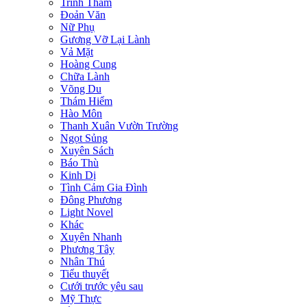
Trinh Thám
Đoản Văn
Nữ Phụ
Gương Vỡ Lại Lành
Vả Mặt
Hoàng Cung
Chữa Lành
Võng Du
Thám Hiểm
Hào Môn
Thanh Xuân Vườn Trường
Ngọt Sủng
Xuyên Sách
Báo Thù
Kinh Dị
Tình Cảm Gia Đình
Đông Phương
Light Novel
Khác
Xuyên Nhanh
Phương Tây
Nhân Thú
Tiểu thuyết
Cưới trước yêu sau
Mỹ Thực