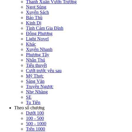
Thanh Xuân Vườn Trường
Ngọt Sủng
Xuyên Sách
Báo Thù
Kinh Dị
Tình Cảm Gia Đình
Đông Phương
Light Novel
Khác
Xuyên Nhanh
Phương Tây
Nhân Thú
Tiểu thuyết
Cưới trước yêu sau
Mỹ Thực
Sảng Văn
Truyện Ngược
Nhẹ Nhàng
SE
Tu Tiên
Theo số chương
Dưới 100
100 - 500
500 - 1000
Trên 1000