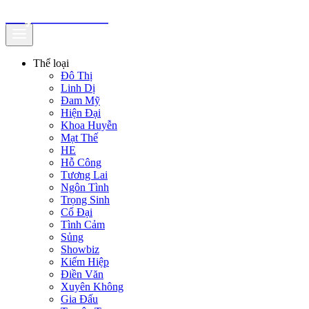
truyenfullz.com
Thể loại
Đô Thị
Linh Dị
Đam Mỹ
Hiện Đại
Khoa Huyễn
Mạt Thế
HE
Hỗ Công
Tương Lai
Ngôn Tình
Trọng Sinh
Cổ Đại
Tình Cảm
Sủng
Showbiz
Kiếm Hiệp
Điền Văn
Xuyên Không
Gia Đấu