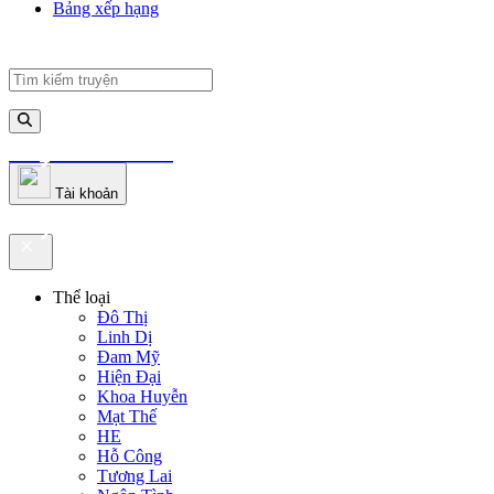
Bảng xếp hạng
truyenfullz.com
Tài khoản
truyenfullz.com
Thể loại
Đô Thị
Linh Dị
Đam Mỹ
Hiện Đại
Khoa Huyễn
Mạt Thế
HE
Hỗ Công
Tương Lai