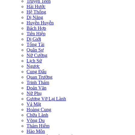
Truyện Teen
Hài Hước
Hệ Thống
Dị Năng
Huyền Huyễn
Bách Hợp
Tiên Hiệp
Dị Giới
Tổng Tài
Quân Sự
Nữ Cường
Lịch Sử
Ngược
Cung Đấu
Quan Trường
Trinh Thám
Đoản Văn
Nữ Phụ
Gương Vỡ Lại Lành
Vả Mặt
Hoàng Cung
Chữa Lành
Võng Du
Thám Hiểm
Hào Môn