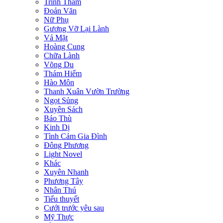
Trinh Thám
Đoản Văn
Nữ Phụ
Gương Vỡ Lại Lành
Vả Mặt
Hoàng Cung
Chữa Lành
Võng Du
Thám Hiểm
Hào Môn
Thanh Xuân Vườn Trường
Ngọt Sủng
Xuyên Sách
Báo Thù
Kinh Dị
Tình Cảm Gia Đình
Đông Phương
Light Novel
Khác
Xuyên Nhanh
Phương Tây
Nhân Thú
Tiểu thuyết
Cưới trước yêu sau
Mỹ Thực