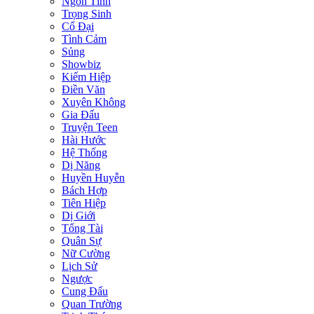
Ngôn Tình
Trọng Sinh
Cổ Đại
Tình Cảm
Sủng
Showbiz
Kiếm Hiệp
Điền Văn
Xuyên Không
Gia Đấu
Truyện Teen
Hài Hước
Hệ Thống
Dị Năng
Huyền Huyễn
Bách Hợp
Tiên Hiệp
Dị Giới
Tổng Tài
Quân Sự
Nữ Cường
Lịch Sử
Ngược
Cung Đấu
Quan Trường