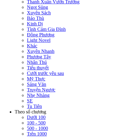
Thanh Xuân Vườn Trường
Ngọt Sủng
Xuyên Sách
Báo Thù
Kinh Dị
Tình Cảm Gia Đình
Đông Phương
Light Novel
Khác
Xuyên Nhanh
Phương Tây
Nhân Thú
Tiểu thuyết
Cưới trước yêu sau
Mỹ Thực
Sảng Văn
Truyện Ngược
Nhẹ Nhàng
SE
Tu Tiên
Theo số chương
Dưới 100
100 - 500
500 - 1000
Trên 1000