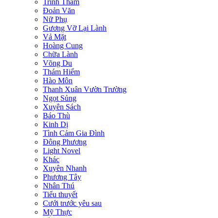
Trinh Thám
Đoản Văn
Nữ Phụ
Gương Vỡ Lại Lành
Vả Mặt
Hoàng Cung
Chữa Lành
Võng Du
Thám Hiểm
Hào Môn
Thanh Xuân Vườn Trường
Ngọt Sủng
Xuyên Sách
Báo Thù
Kinh Dị
Tình Cảm Gia Đình
Đông Phương
Light Novel
Khác
Xuyên Nhanh
Phương Tây
Nhân Thú
Tiểu thuyết
Cưới trước yêu sau
Mỹ Thực