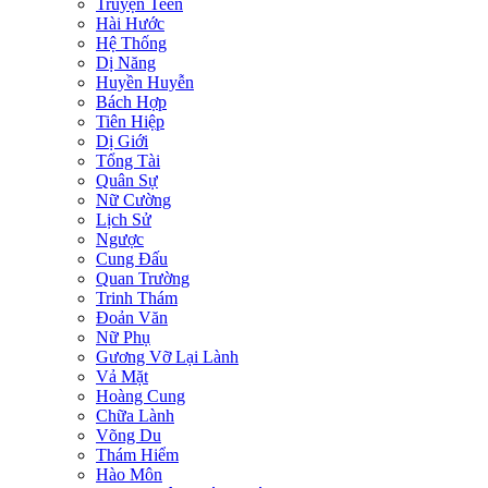
Truyện Teen
Hài Hước
Hệ Thống
Dị Năng
Huyền Huyễn
Bách Hợp
Tiên Hiệp
Dị Giới
Tổng Tài
Quân Sự
Nữ Cường
Lịch Sử
Ngược
Cung Đấu
Quan Trường
Trinh Thám
Đoản Văn
Nữ Phụ
Gương Vỡ Lại Lành
Vả Mặt
Hoàng Cung
Chữa Lành
Võng Du
Thám Hiểm
Hào Môn