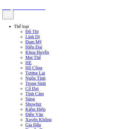
truyenfullz.com
Thể loại
Đô Thị
Linh Dị
Đam Mỹ
Hiện Đại
Khoa Huyễn
Mạt Thế
HE
Hỗ Công
Tương Lai
Ngôn Tình
Trọng Sinh
Cổ Đại
Tình Cảm
Sủng
Showbiz
Kiếm Hiệp
Điền Văn
Xuyên Không
Gia Đấu