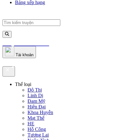
Bảng xếp hạng
truyenfullz.com
Tài khoản
truyenfullz.com
Thể loại
Đô Thị
Linh Dị
Đam Mỹ
Hiện Đại
Khoa Huyễn
Mạt Thế
HE
Hỗ Công
Tương Lai