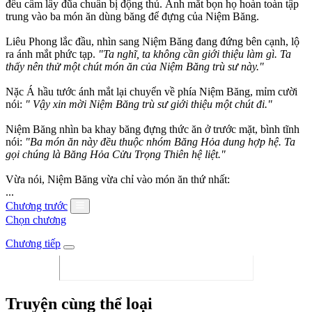
đều cầm lấy đũa chuẩn bị động thủ. Ánh mắt bọn họ hoàn toàn tập
trung vào ba món ăn dùng băng để đựng của Niệm Băng.
Liêu Phong lắc đầu, nhìn sang Niệm Băng đang đứng bên cạnh, lộ
ra ánh mắt phức tạp.
"Ta nghĩ, ta không cần giới thiệu làm gì. Ta
thấy nên thử một chút món ăn của Niệm Băng trù sư này."
Nặc Á hầu tước ánh mắt lại chuyển về phía Niệm Băng, mỉm cười
nói:
" Vậy xin mời Niệm Băng trù sư giới thiệu một chút đi."
Niệm Băng nhìn ba khay băng đựng thức ăn ở trước mặt, bình tĩnh
nói:
"Ba món ăn này đều thuộc nhóm Băng Hỏa dung hợp hệ. Ta
gọi chúng là Băng Hỏa Cửu Trọng Thiên hệ liệt."
Vừa nói, Niệm Băng vừa chỉ vào món ăn thứ nhất:
...
Chương trước
Chọn chương
Chương tiếp
Truyện cùng thể loại