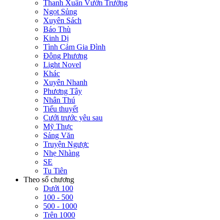
Thanh Xuân Vườn Trường
Ngọt Sủng
Xuyên Sách
Báo Thù
Kinh Dị
Tình Cảm Gia Đình
Đông Phương
Light Novel
Khác
Xuyên Nhanh
Phương Tây
Nhân Thú
Tiểu thuyết
Cưới trước yêu sau
Mỹ Thực
Sảng Văn
Truyện Ngược
Nhẹ Nhàng
SE
Tu Tiên
Theo số chương
Dưới 100
100 - 500
500 - 1000
Trên 1000