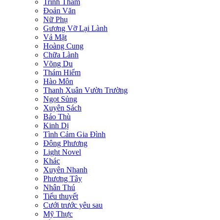
Trinh Thám
Đoản Văn
Nữ Phụ
Gương Vỡ Lại Lành
Vả Mặt
Hoàng Cung
Chữa Lành
Võng Du
Thám Hiểm
Hào Môn
Thanh Xuân Vườn Trường
Ngọt Sủng
Xuyên Sách
Báo Thù
Kinh Dị
Tình Cảm Gia Đình
Đông Phương
Light Novel
Khác
Xuyên Nhanh
Phương Tây
Nhân Thú
Tiểu thuyết
Cưới trước yêu sau
Mỹ Thực