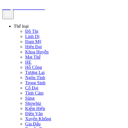
truyenfullz.com
Thể loại
Đô Thị
Linh Dị
Đam Mỹ
Hiện Đại
Khoa Huyễn
Mạt Thế
HE
Hỗ Công
Tương Lai
Ngôn Tình
Trọng Sinh
Cổ Đại
Tình Cảm
Sủng
Showbiz
Kiếm Hiệp
Điền Văn
Xuyên Không
Gia Đấu