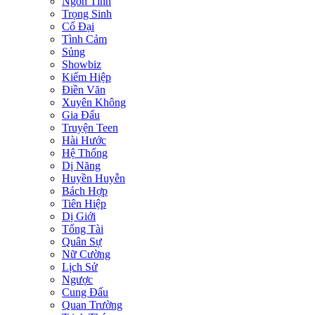
Ngôn Tình
Trọng Sinh
Cổ Đại
Tình Cảm
Sủng
Showbiz
Kiếm Hiệp
Điền Văn
Xuyên Không
Gia Đấu
Truyện Teen
Hài Hước
Hệ Thống
Dị Năng
Huyền Huyễn
Bách Hợp
Tiên Hiệp
Dị Giới
Tổng Tài
Quân Sự
Nữ Cường
Lịch Sử
Ngược
Cung Đấu
Quan Trường