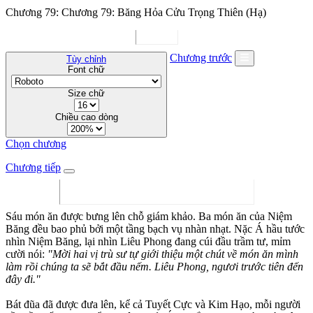
Chương 79: Chương 79: Băng Hỏa Cửu Trọng Thiên (Hạ)
Chương trước
Tùy chỉnh
Font chữ
Size chữ
Chiều cao dòng
Chọn chương
Chương tiếp
Sáu món ăn được bưng lên chỗ giám khảo. Ba món ăn của Niệm
Băng đều bao phủ bởi một tầng bạch vụ nhàn nhạt. Nặc Á hầu tước
nhìn Niệm Băng, lại nhìn Liêu Phong đang cúi đầu trầm tư, mỉm
cười nói:
"Mời hai vị trù sư tự giới thiệu một chút về món ăn mình
làm rồi chúng ta sẽ bắt đầu nếm. Liêu Phong, ngươi trước tiên đến
đây đi."
Bát đũa đã được đưa lên, kể cả Tuyết Cực và Kim Hạo, mỗi người