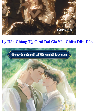
Ly Hôn Chồng Tệ, Cưới Đại Gia Yêu Chiều Điên Đảo