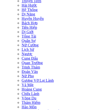
Truyện Teen
Hài Hước
Hệ Thống
Dị Năng
Huyền Huyễn
Bách Hợp
Tiên Hiệp
Dị Giới
Tổng Tài
Quân Sự
Nữ Cường
Lịch Sử
Ngược
Cung Đấu
Quan Trường
Trinh Thám
Đoản Văn
Nữ Phụ
Gương Vỡ Lại Lành
Vả Mặt
Hoàng Cung
Chữa Lành
Võng Du
Thám Hiểm
Hào Môn