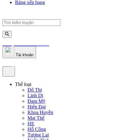
Bảng xếp hạng
truyenfullz.com
Tài khoản
truyenfullz.com
Thể loại
Đô Thị
Linh Dị
Đam Mỹ
Hiện Đại
Khoa Huyễn
Mạt Thế
HE
Hỗ Công
Tương Lai