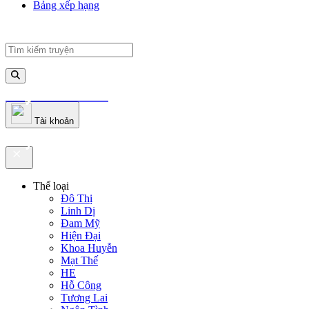
Bảng xếp hạng
truyenfullz.com
Tài khoản
truyenfullz.com
Thể loại
Đô Thị
Linh Dị
Đam Mỹ
Hiện Đại
Khoa Huyễn
Mạt Thế
HE
Hỗ Công
Tương Lai