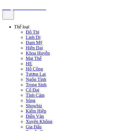
truyenfullz.com
Thể loại
Đô Thị
Linh Dị
Đam Mỹ
Hiện Đại
Khoa Huyễn
Mạt Thế
HE
Hỗ Công
Tương Lai
Ngôn Tình
Trọng Sinh
Cổ Đại
Tình Cảm
Sủng
Showbiz
Kiếm Hiệp
Điền Văn
Xuyên Không
Gia Đấu