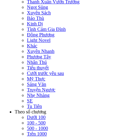
Thanh Xuân Vườn Trường
Ngọt Sủng
Xuyên Sách
Báo Thù
Kinh Dị
Tình Cảm Gia Đình
Đông Phương
Light Novel
Khác
Xuyên Nhanh
Phương Tây
Nhân Thú
Tiểu thuyết
Cưới trước yêu sau
Mỹ Thực
Sảng Văn
Truyện Ngược
Nhẹ Nhàng
SE
Tu Tiên
Theo số chương
Dưới 100
100 - 500
500 - 1000
Trên 1000