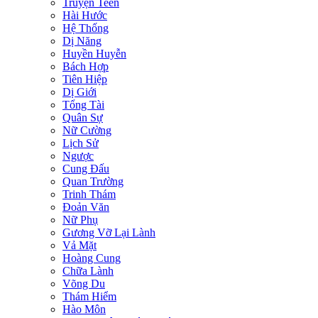
Truyện Teen
Hài Hước
Hệ Thống
Dị Năng
Huyền Huyễn
Bách Hợp
Tiên Hiệp
Dị Giới
Tổng Tài
Quân Sự
Nữ Cường
Lịch Sử
Ngược
Cung Đấu
Quan Trường
Trinh Thám
Đoản Văn
Nữ Phụ
Gương Vỡ Lại Lành
Vả Mặt
Hoàng Cung
Chữa Lành
Võng Du
Thám Hiểm
Hào Môn