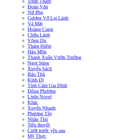
Trinh Thám
Đoản Văn
Nữ Phụ
Gương Vỡ Lại Lành
Vả Mặt
Hoàng Cung
Chữa Lành
Võng Du
Thám Hiểm
Hào Môn
Thanh Xuân Vườn Trường
Ngọt Sủng
Xuyên Sách
Báo Thù
Kinh Dị
Tình Cảm Gia Đình
Đông Phương
Light Novel
Khác
Xuyên Nhanh
Phương Tây
Nhân Thú
Tiểu thuyết
Cưới trước yêu sau
Mỹ Thực