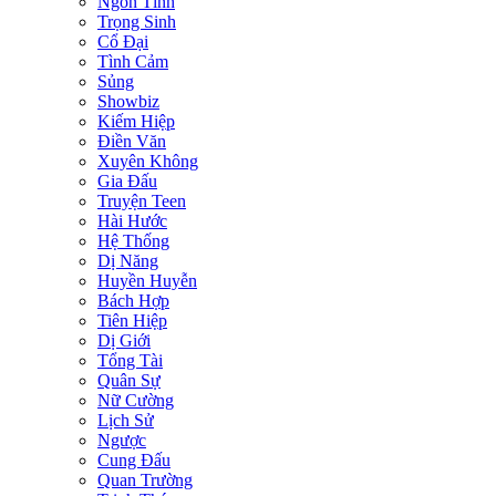
Ngôn Tình
Trọng Sinh
Cổ Đại
Tình Cảm
Sủng
Showbiz
Kiếm Hiệp
Điền Văn
Xuyên Không
Gia Đấu
Truyện Teen
Hài Hước
Hệ Thống
Dị Năng
Huyền Huyễn
Bách Hợp
Tiên Hiệp
Dị Giới
Tổng Tài
Quân Sự
Nữ Cường
Lịch Sử
Ngược
Cung Đấu
Quan Trường