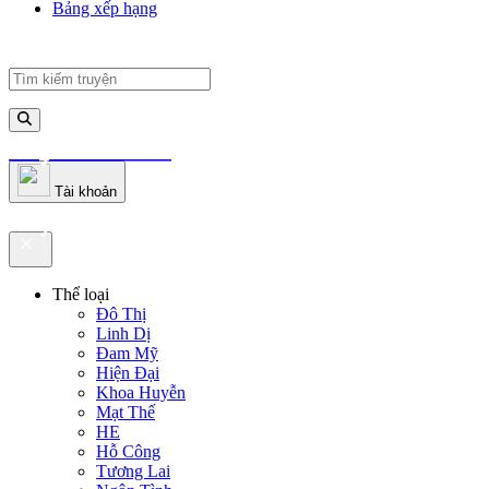
Bảng xếp hạng
truyenfullz.com
Tài khoản
truyenfullz.com
Thể loại
Đô Thị
Linh Dị
Đam Mỹ
Hiện Đại
Khoa Huyễn
Mạt Thế
HE
Hỗ Công
Tương Lai