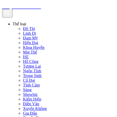
truyenfullz.com
Thể loại
Đô Thị
Linh Dị
Đam Mỹ
Hiện Đại
Khoa Huyễn
Mạt Thế
HE
Hỗ Công
Tương Lai
Ngôn Tình
Trọng Sinh
Cổ Đại
Tình Cảm
Sủng
Showbiz
Kiếm Hiệp
Điền Văn
Xuyên Không
Gia Đấu