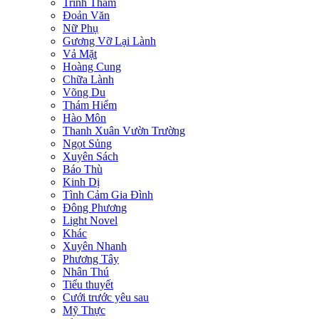
Trinh Thám
Đoản Văn
Nữ Phụ
Gương Vỡ Lại Lành
Vả Mặt
Hoàng Cung
Chữa Lành
Võng Du
Thám Hiểm
Hào Môn
Thanh Xuân Vườn Trường
Ngọt Sủng
Xuyên Sách
Báo Thù
Kinh Dị
Tình Cảm Gia Đình
Đông Phương
Light Novel
Khác
Xuyên Nhanh
Phương Tây
Nhân Thú
Tiểu thuyết
Cưới trước yêu sau
Mỹ Thực