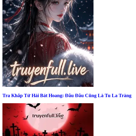
Tra Khắp Tứ Hải Bát Hoang: Đâu Đâu Cũng Là Tu La Tràng