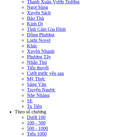
Thanh Xuân Vườn Trường
Ngọt Sủng
Xuyên Sách
Báo Thù
Kinh Dị
Tình Cảm Gia Đình
Đông Phương
Light Novel
Khác
Xuyên Nhanh
Phương Tây
Nhân Thú
Tiểu thuyết
Cưới trước yêu sau
Mỹ Thực
Sảng Văn
Truyện Ngược
Nhẹ Nhàng
SE
Tu Tiên
Theo số chương
Dưới 100
100 - 500
500 - 1000
Trên 1000