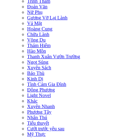
Trinh Thám
Đoản Văn
Nữ Phụ
Gương Vỡ Lại Lành
Vả Mặt
Hoàng Cung
Chữa Lành
Võng Du
Thám Hiểm
Hào Môn
Thanh Xuân Vườn Trường
Ngọt Sủng
Xuyên Sách
Báo Thù
Kinh Dị
Tình Cảm Gia Đình
Đông Phương
Light Novel
Khác
Xuyên Nhanh
Phương Tây
Nhân Thú
Tiểu thuyết
Cưới trước yêu sau
Mỹ Thực