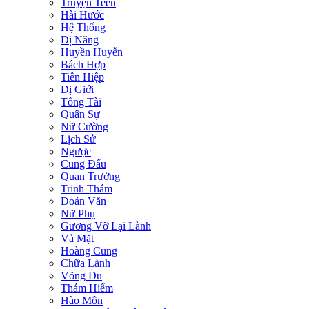
Truyện Teen
Hài Hước
Hệ Thống
Dị Năng
Huyền Huyễn
Bách Hợp
Tiên Hiệp
Dị Giới
Tổng Tài
Quân Sự
Nữ Cường
Lịch Sử
Ngược
Cung Đấu
Quan Trường
Trinh Thám
Đoản Văn
Nữ Phụ
Gương Vỡ Lại Lành
Vả Mặt
Hoàng Cung
Chữa Lành
Võng Du
Thám Hiểm
Hào Môn