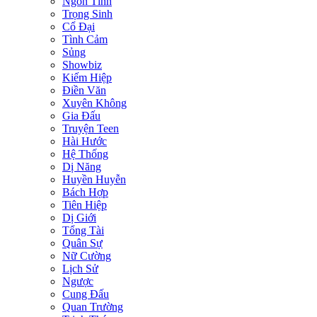
Ngôn Tình
Trọng Sinh
Cổ Đại
Tình Cảm
Sủng
Showbiz
Kiếm Hiệp
Điền Văn
Xuyên Không
Gia Đấu
Truyện Teen
Hài Hước
Hệ Thống
Dị Năng
Huyền Huyễn
Bách Hợp
Tiên Hiệp
Dị Giới
Tổng Tài
Quân Sự
Nữ Cường
Lịch Sử
Ngược
Cung Đấu
Quan Trường