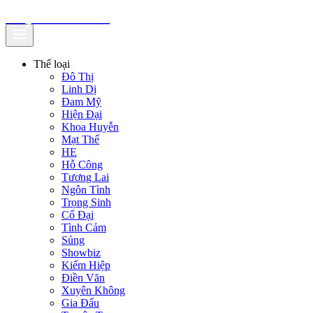
truyenfullz.com
Thể loại
Đô Thị
Linh Dị
Đam Mỹ
Hiện Đại
Khoa Huyễn
Mạt Thế
HE
Hỗ Công
Tương Lai
Ngôn Tình
Trọng Sinh
Cổ Đại
Tình Cảm
Sủng
Showbiz
Kiếm Hiệp
Điền Văn
Xuyên Không
Gia Đấu