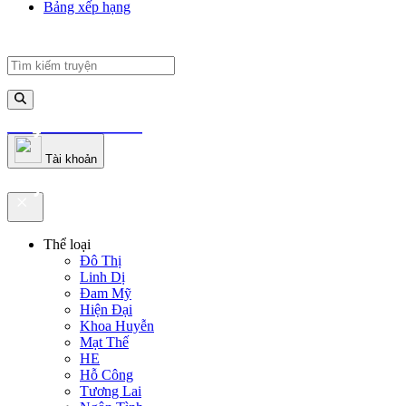
Bảng xếp hạng
truyenfullz.com
Tài khoản
truyenfullz.com
Thể loại
Đô Thị
Linh Dị
Đam Mỹ
Hiện Đại
Khoa Huyễn
Mạt Thế
HE
Hỗ Công
Tương Lai