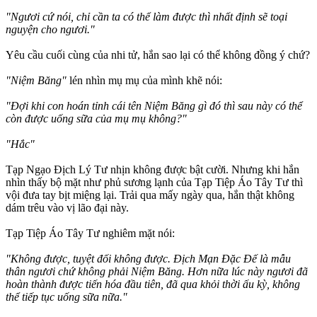
"Ngươi cứ nói, chỉ cần ta có thể làm được thì nhất định sẽ toại
nguyện cho ngươi."
Yêu cầu cuối cùng của nhi tử, hắn sao lại có thể không đồng ý chứ?
"Niệm Băng"
lén nhìn mụ mụ của mình khẽ nói:
"Đợi khi con hoán tỉnh cái tên Niệm Băng gì đó thì sau này có thể
còn được uống sữa của mụ mụ không?"
"Hắc"
Tạp Ngạo Địch Lý Tư nhịn không được bật cười. Nhưng khi hắn
nhìn thấy bộ mặt như phủ sương lạnh của Tạp Tiệp Áo Tây Tư thì
vội đưa tay bịt miệng lại. Trải qua mấy ngày qua, hắn thật không
dám trêu vào vị lão đại này.
Tạp Tiệp Áo Tây Tư nghiêm mặt nói:
"Không được, tuyệt đối không được. Địch Mạn Đặc Đế là mẫu
thân ngươi chứ không phải Niệm Băng. Hơn nữa lúc này ngươi đã
hoàn thành được tiến hóa đầu tiên, đã qua khỏi thời ấu kỳ, không
thể tiếp tục uống sữa nữa."