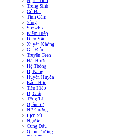
Ngôn Tình
Trọng Sinh
Cổ Đại
Tình Cảm
Sủng
Showbiz
Kiếm Hiệp
Điền Văn
Xuyên Không
Gia Đấu
Truyện Teen
Hài Hước
Hệ Thống
Dị Năng
Huyền Huyễn
Bách Hợp
Tiên Hiệp
Dị Giới
Tổng Tài
Quân Sự
Nữ Cường
Lịch Sử
Ngược
Cung Đấu
Quan Trường