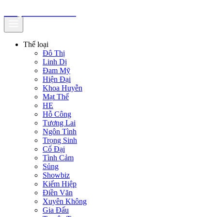
truyenfullz.com
Thể loại
Đô Thị
Linh Dị
Đam Mỹ
Hiện Đại
Khoa Huyễn
Mạt Thế
HE
Hỗ Công
Tương Lai
Ngôn Tình
Trọng Sinh
Cổ Đại
Tình Cảm
Sủng
Showbiz
Kiếm Hiệp
Điền Văn
Xuyên Không
Gia Đấu