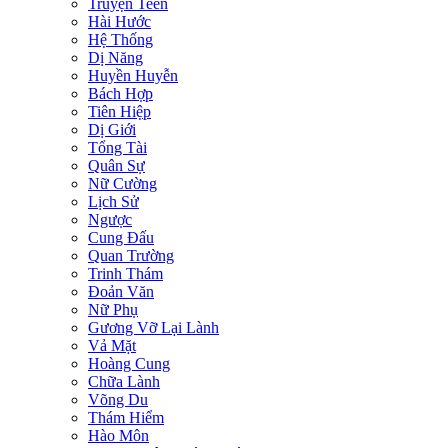
Truyện Teen
Hài Hước
Hệ Thống
Dị Năng
Huyền Huyễn
Bách Hợp
Tiên Hiệp
Dị Giới
Tổng Tài
Quân Sự
Nữ Cường
Lịch Sử
Ngược
Cung Đấu
Quan Trường
Trinh Thám
Đoản Văn
Nữ Phụ
Gương Vỡ Lại Lành
Vả Mặt
Hoàng Cung
Chữa Lành
Võng Du
Thám Hiểm
Hào Môn