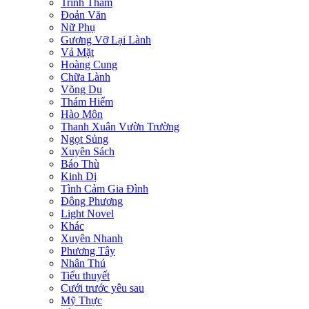
Trinh Thám
Đoản Văn
Nữ Phụ
Gương Vỡ Lại Lành
Vả Mặt
Hoàng Cung
Chữa Lành
Võng Du
Thám Hiểm
Hào Môn
Thanh Xuân Vườn Trường
Ngọt Sủng
Xuyên Sách
Báo Thù
Kinh Dị
Tình Cảm Gia Đình
Đông Phương
Light Novel
Khác
Xuyên Nhanh
Phương Tây
Nhân Thú
Tiểu thuyết
Cưới trước yêu sau
Mỹ Thực