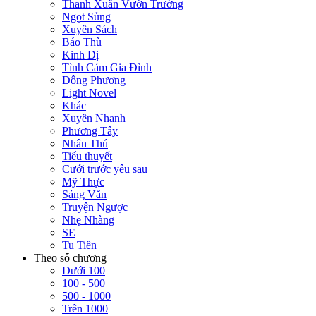
Thanh Xuân Vườn Trường
Ngọt Sủng
Xuyên Sách
Báo Thù
Kinh Dị
Tình Cảm Gia Đình
Đông Phương
Light Novel
Khác
Xuyên Nhanh
Phương Tây
Nhân Thú
Tiểu thuyết
Cưới trước yêu sau
Mỹ Thực
Sảng Văn
Truyện Ngược
Nhẹ Nhàng
SE
Tu Tiên
Theo số chương
Dưới 100
100 - 500
500 - 1000
Trên 1000