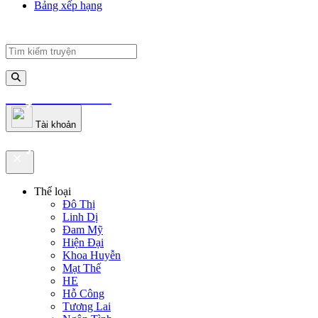
Bảng xếp hạng
truyenfullz.com
Tài khoản
truyenfullz.com
Thể loại
Đô Thị
Linh Dị
Đam Mỹ
Hiện Đại
Khoa Huyễn
Mạt Thế
HE
Hỗ Công
Tương Lai