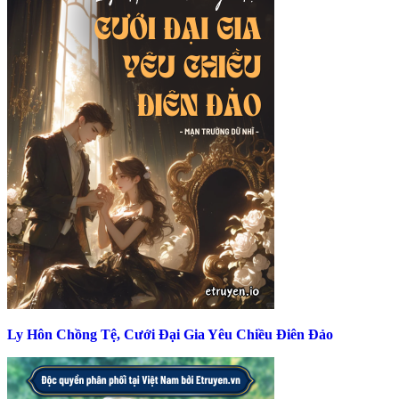
Ly Hôn Chồng Tệ, Cưới Đại Gia Yêu Chiều Điên Đảo