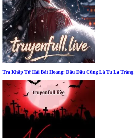
Tra Khắp Tứ Hải Bát Hoang: Đâu Đâu Cũng Là Tu La Tràng