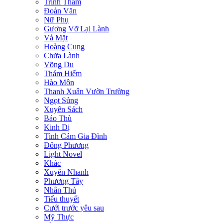
Trinh Thám
Đoản Văn
Nữ Phụ
Gương Vỡ Lại Lành
Vả Mặt
Hoàng Cung
Chữa Lành
Võng Du
Thám Hiểm
Hào Môn
Thanh Xuân Vườn Trường
Ngọt Sủng
Xuyên Sách
Báo Thù
Kinh Dị
Tình Cảm Gia Đình
Đông Phương
Light Novel
Khác
Xuyên Nhanh
Phương Tây
Nhân Thú
Tiểu thuyết
Cưới trước yêu sau
Mỹ Thực