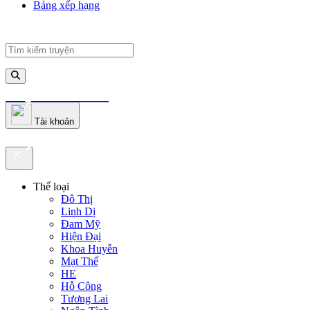
Bảng xếp hạng
truyenfullz.com
Tài khoản
truyenfullz.com
Thể loại
Đô Thị
Linh Dị
Đam Mỹ
Hiện Đại
Khoa Huyễn
Mạt Thế
HE
Hỗ Công
Tương Lai