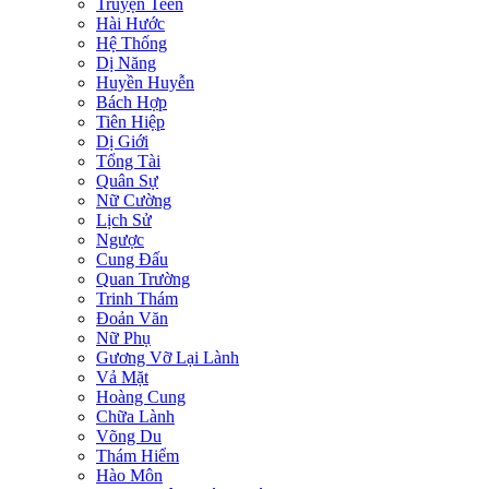
Truyện Teen
Hài Hước
Hệ Thống
Dị Năng
Huyền Huyễn
Bách Hợp
Tiên Hiệp
Dị Giới
Tổng Tài
Quân Sự
Nữ Cường
Lịch Sử
Ngược
Cung Đấu
Quan Trường
Trinh Thám
Đoản Văn
Nữ Phụ
Gương Vỡ Lại Lành
Vả Mặt
Hoàng Cung
Chữa Lành
Võng Du
Thám Hiểm
Hào Môn