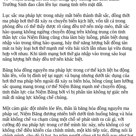
Trường Sinh đao cắm lên lục mang tinh trên mặt đất.
Lục sắc ma pháp lực trong nháy mắt biến thành thất sắc, đồng thời
ma pháp hơi thở đã xảy ra chuyển biến kịch liệt, vốn tất cả trong
phòng đều có thể thấy được rõ ràng đều trở nên móp méo, thất sắc
hào quang không ngừng chuyển động trên không trung còn tinh
thần lực của Niệm Băng cũng chia làm bảy luồng, phân biệt dung
nhập vào trong từng hào quang, bảy thứ năng lượng bất đồng tản
mát ra bảy loại hơi thở mạnh mẽ vừa bài xích lẫn nhau lại vừa dung
hợp với nhau. Khi tánh mạng hơi thở gia nhập vào trong sáu loại
năng lượng hết thảy đều trở nên khác biệt.
Băng hỏa đồng nguyên ma pháp lực trong cơ thể kịch liệt ba động
hẳn lên, vốn bị đình trệ tại ngực và bụng nhưng dưới tác dụng của
hơi thở ma pháp bên ngoài đã xảy ra biến hóa, hồng cùng lam lưỡng
sắc quang mang trong cơ thể Niệm Băng mạnh mẽ chuyển động,
tinh thần lực của Niệm Băng bởi vì bị phân tán không tự giác nên
mất đi năng lực khống chế chúng.
Một cảm giác đột nhiên lóe lên, thân là băng hỏa đồng nguyên ma
pháp sư, Niệm Băng đương nhiên biết dưới tình huống băng và hỏa
mất khống chế va chạm cùng một chỗ sẽ phát sinh ra cái gì, với
cường độ ma pháp lực trong cơ thể mình lúc này, nếu không có sự
khống chế điều khiển của chính mình, một khi tiếp xúc, đừng nói là
chính mình, cho dù là hai, ba trăm người cũng sẽ bị thổi nay như hạt