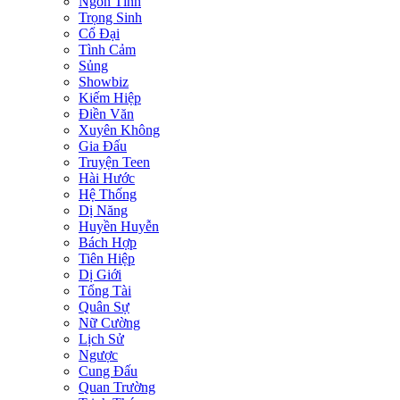
Ngôn Tình
Trọng Sinh
Cổ Đại
Tình Cảm
Sủng
Showbiz
Kiếm Hiệp
Điền Văn
Xuyên Không
Gia Đấu
Truyện Teen
Hài Hước
Hệ Thống
Dị Năng
Huyền Huyễn
Bách Hợp
Tiên Hiệp
Dị Giới
Tổng Tài
Quân Sự
Nữ Cường
Lịch Sử
Ngược
Cung Đấu
Quan Trường