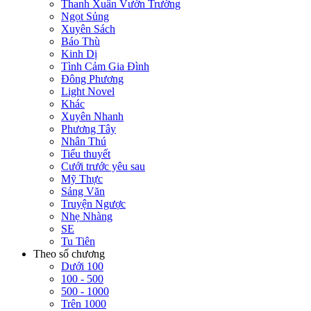
Thanh Xuân Vườn Trường
Ngọt Sủng
Xuyên Sách
Báo Thù
Kinh Dị
Tình Cảm Gia Đình
Đông Phương
Light Novel
Khác
Xuyên Nhanh
Phương Tây
Nhân Thú
Tiểu thuyết
Cưới trước yêu sau
Mỹ Thực
Sảng Văn
Truyện Ngược
Nhẹ Nhàng
SE
Tu Tiên
Theo số chương
Dưới 100
100 - 500
500 - 1000
Trên 1000