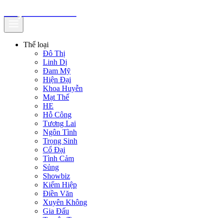
truyenfullz.com
Thể loại
Đô Thị
Linh Dị
Đam Mỹ
Hiện Đại
Khoa Huyễn
Mạt Thế
HE
Hỗ Công
Tương Lai
Ngôn Tình
Trọng Sinh
Cổ Đại
Tình Cảm
Sủng
Showbiz
Kiếm Hiệp
Điền Văn
Xuyên Không
Gia Đấu