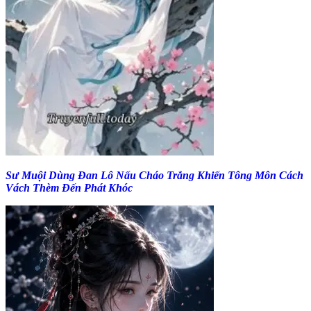
Sư Muội Dùng Đan Lô Nấu Cháo Trắng Khiến Tông Môn Cách
Vách Thèm Đến Phát Khóc