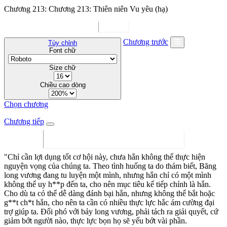
Chương 213: Chương 213: Thiên niên Vu yêu (hạ)
Chương trước
Tùy chỉnh
Font chữ
Size chữ
Chiều cao dòng
Chọn chương
Chương tiếp
"Chỉ cần lợi dụng tốt cơ hội này, chưa hẳn không thể thực hiện
nguyện vọng của chúng ta. Theo tình huống ta do thám biết, Băng
long vương đang tu luyện một mình, nhưng hắn chỉ có một mình
không thể uy h**p đến ta, cho nên mục tiêu kế tiếp chính là hắn.
Cho dù ta có thể dễ dàng đánh bại hắn, nhưng không thể bắt hoặc
g**t ch*t hắn, cho nên ta cần có nhiều thực lực hắc ám cường đại
trợ giúp ta. Đối phó với bảy long vương, phải tách ra giải quyết, cứ
giảm bớt người nào, thực lực bọn họ sẽ yếu bớt vài phần.