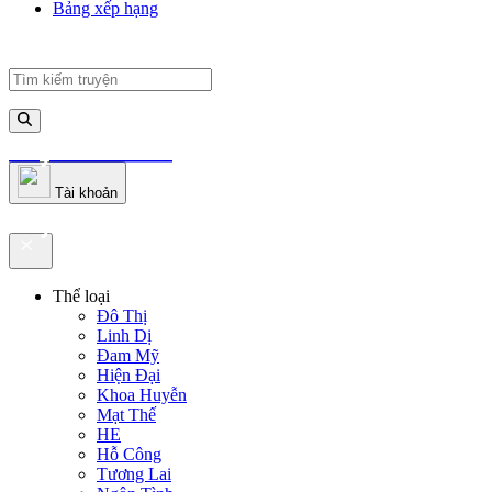
Bảng xếp hạng
truyenfullz.com
Tài khoản
truyenfullz.com
Thể loại
Đô Thị
Linh Dị
Đam Mỹ
Hiện Đại
Khoa Huyễn
Mạt Thế
HE
Hỗ Công
Tương Lai