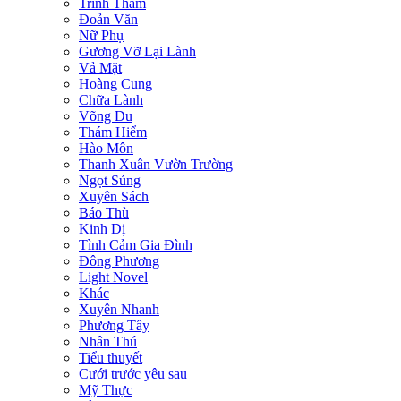
Trinh Thám
Đoản Văn
Nữ Phụ
Gương Vỡ Lại Lành
Vả Mặt
Hoàng Cung
Chữa Lành
Võng Du
Thám Hiểm
Hào Môn
Thanh Xuân Vườn Trường
Ngọt Sủng
Xuyên Sách
Báo Thù
Kinh Dị
Tình Cảm Gia Đình
Đông Phương
Light Novel
Khác
Xuyên Nhanh
Phương Tây
Nhân Thú
Tiểu thuyết
Cưới trước yêu sau
Mỹ Thực