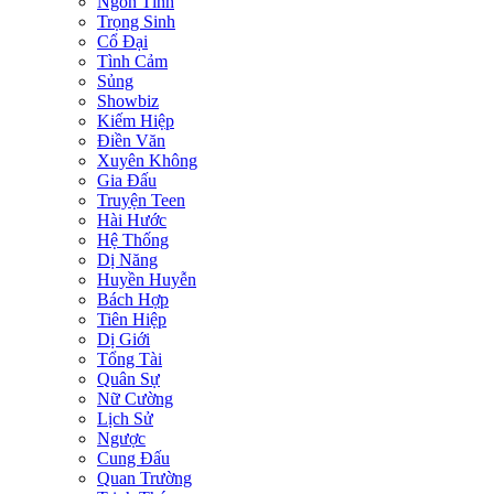
Ngôn Tình
Trọng Sinh
Cổ Đại
Tình Cảm
Sủng
Showbiz
Kiếm Hiệp
Điền Văn
Xuyên Không
Gia Đấu
Truyện Teen
Hài Hước
Hệ Thống
Dị Năng
Huyền Huyễn
Bách Hợp
Tiên Hiệp
Dị Giới
Tổng Tài
Quân Sự
Nữ Cường
Lịch Sử
Ngược
Cung Đấu
Quan Trường