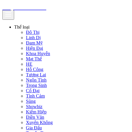
truyenfullz.com
Thể loại
Đô Thị
Linh Dị
Đam Mỹ
Hiện Đại
Khoa Huyễn
Mạt Thế
HE
Hỗ Công
Tương Lai
Ngôn Tình
Trọng Sinh
Cổ Đại
Tình Cảm
Sủng
Showbiz
Kiếm Hiệp
Điền Văn
Xuyên Không
Gia Đấu