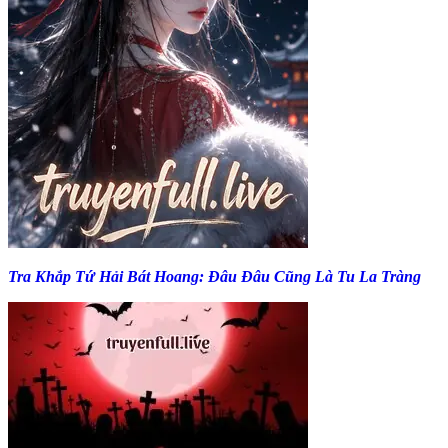
Tra Khắp Tứ Hải Bát Hoang: Đâu Đâu Cũng Là Tu La Tràng