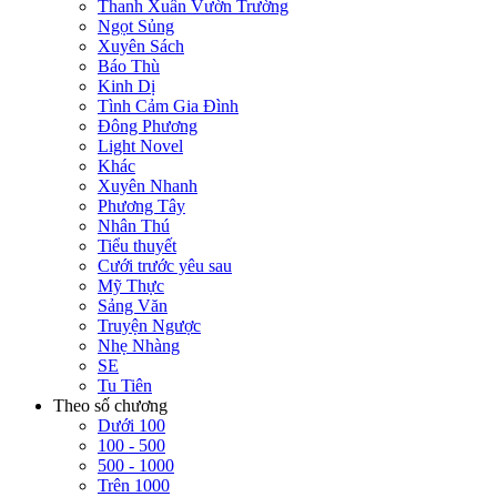
Thanh Xuân Vườn Trường
Ngọt Sủng
Xuyên Sách
Báo Thù
Kinh Dị
Tình Cảm Gia Đình
Đông Phương
Light Novel
Khác
Xuyên Nhanh
Phương Tây
Nhân Thú
Tiểu thuyết
Cưới trước yêu sau
Mỹ Thực
Sảng Văn
Truyện Ngược
Nhẹ Nhàng
SE
Tu Tiên
Theo số chương
Dưới 100
100 - 500
500 - 1000
Trên 1000