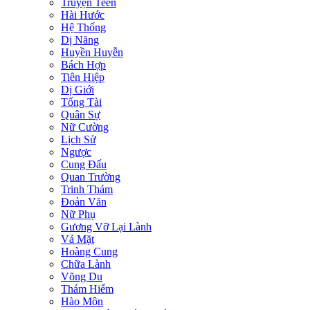
Truyện Teen
Hài Hước
Hệ Thống
Dị Năng
Huyền Huyễn
Bách Hợp
Tiên Hiệp
Dị Giới
Tổng Tài
Quân Sự
Nữ Cường
Lịch Sử
Ngược
Cung Đấu
Quan Trường
Trinh Thám
Đoản Văn
Nữ Phụ
Gương Vỡ Lại Lành
Vả Mặt
Hoàng Cung
Chữa Lành
Võng Du
Thám Hiểm
Hào Môn