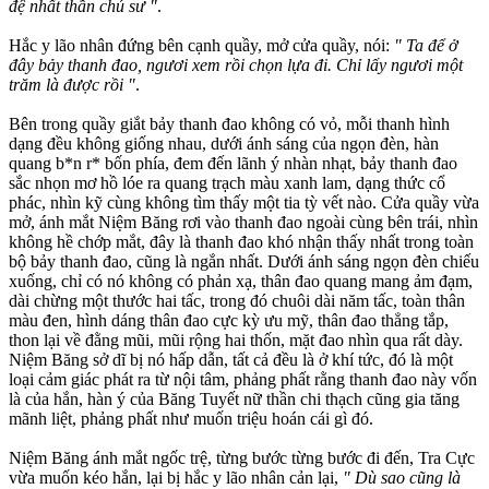
đệ nhất thần chú sư "
.
Hắc y lão nhân đứng bên cạnh quầy, mở cửa quầy, nói:
" Ta để ở
đây bảy thanh đao, ngươi xem rồi chọn lựa đi. Chỉ lấy ngươi một
trăm là được rồi "
.
Bên trong quầy giắt bảy thanh đao không có vỏ, mỗi thanh hình
dạng đều không giống nhau, dưới ánh sáng của ngọn đèn, hàn
quang b*n r* bốn phía, đem đến lãnh ý nhàn nhạt, bảy thanh đao
sắc nhọn mơ hồ lóe ra quang trạch màu xanh lam, dạng thức cổ
phác, nhìn kỹ cùng không tìm thấy một tia tỳ vết nào. Cửa quầy vừa
mở, ánh mắt Niệm Băng rơi vào thanh đao ngoài cùng bên trái, nhìn
không hề chớp mắt, đây là thanh đao khó nhận thấy nhất trong toàn
bộ bảy thanh đao, cũng là ngắn nhất. Dưới ánh sáng ngọn đèn chiếu
xuống, chỉ có nó không có phản xạ, thân đao quang mang ảm đạm,
dài chừng một thước hai tấc, trong đó chuôi dài năm tấc, toàn thân
màu đen, hình dáng thân đao cực kỳ ưu mỹ, thân đao thẳng tắp,
thon lại về đằng mũi, mũi rộng hai thốn, mặt đao nhìn qua rất dày.
Niệm Băng sở dĩ bị nó hấp dẫn, tất cả đều là ở khí tức, đó là một
loại cảm giác phát ra từ nội tâm, phảng phất rằng thanh đao này vốn
là của hắn, hàn ý của Băng Tuyết nữ thần chi thạch cũng gia tăng
mãnh liệt, phảng phất như muốn triệu hoán cái gì đó.
Niệm Băng ánh mắt ngốc trệ, từng bước từng bước đi đến, Tra Cực
vừa muốn kéo hắn, lại bị hắc y lão nhân cản lại,
" Dù sao cũng là