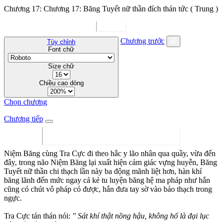
Chương 17: Chương 17: Băng Tuyết nữ thần đích thán tức ( Trung )
Chương trước
Tùy chỉnh
Font chữ
Size chữ
Chiều cao dòng
Chọn chương
Chương tiếp
Niệm Băng cùng Tra Cực đi theo hắc y lão nhân qua quầy, vừa đến
đây, trong não Niệm Băng lại xuất hiện cảm giác vựng huyễn, Băng
Tuyết nữ thần chi thạch lần này ba động mãnh liệt hơn, hàn khí
băng lãnh đến mức ngay cả kẻ tu luyện băng hệ ma pháp như hắn
cũng có chút vô pháp có được, hắn đưa tay sờ vào bảo thạch trong
ngực.
Tra Cực tán thán nói:
" Sát khí thật nồng hậu, không hổ là đại lục