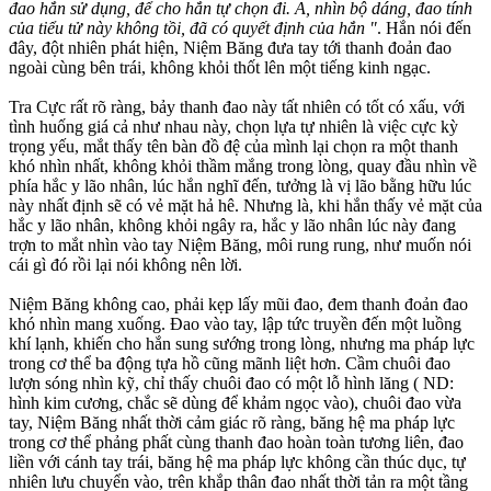
đao hắn sử dụng, để cho hắn tự chọn đi. A, nhìn bộ dáng, đao tính
của tiểu tử này không tồi, đã có quyết định của hắn "
. Hắn nói đến
đây, đột nhiên phát hiện, Niệm Băng đưa tay tới thanh đoản đao
ngoài cùng bên trái, không khỏi thốt lên một tiếng kinh ngạc.
Tra Cực rất rõ ràng, bảy thanh đao này tất nhiên có tốt có xấu, với
tình huống giá cả như nhau này, chọn lựa tự nhiên là việc cực kỳ
trọng yếu, mắt thấy tên bàn đồ đệ của mình lại chọn ra một thanh
khó nhìn nhất, không khỏi thầm mắng trong lòng, quay đầu nhìn về
phía hắc y lão nhân, lúc hắn nghĩ đến, tưởng là vị lão bằng hữu lúc
này nhất định sẽ có vẻ mặt hả hê. Nhưng là, khi hắn thấy vẻ mặt của
hắc y lão nhân, không khỏi ngây ra, hắc y lão nhân lúc này đang
trợn to mắt nhìn vào tay Niệm Băng, môi rung rung, như muốn nói
cái gì đó rồi lại nói không nên lời.
Niệm Băng không cao, phải kẹp lấy mũi đao, đem thanh đoản đao
khó nhìn mang xuống. Đao vào tay, lập tức truyền đến một luồng
khí lạnh, khiến cho hắn sung sướng trong lòng, nhưng ma pháp lực
trong cơ thể ba động tựa hồ cũng mãnh liệt hơn. Cầm chuôi đao
lượn sóng nhìn kỹ, chỉ thấy chuôi đao có một lỗ hình lăng ( ND:
hình kim cương, chắc sẽ dùng để khảm ngọc vào), chuôi đao vừa
tay, Niệm Băng nhất thời cảm giác rõ ràng, băng hệ ma pháp lực
trong cơ thể phảng phất cùng thanh đao hoàn toàn tương liên, đao
liền với cánh tay trái, băng hệ ma pháp lực không cần thúc dục, tự
nhiên lưu chuyển vào, trên khắp thân đao nhất thời tản ra một tầng