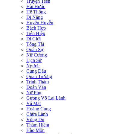
Truyện Teen
Hài Hước
Hệ Thống
Dị Năng
Huyền Huyễn
Bách Hợp
Tiên Hiệp
Dị Giới
Tổng Tài
Quân Sự
Nữ Cường
Lịch Sử
Ngược
Cung Đấu
Quan Trường
Trinh Thám
Đoản Văn
Nữ Phụ
Gương Vỡ Lại Lành
Vả Mặt
Hoàng Cung
Chữa Lành
Võng Du
Thám Hiểm
Hào Môn