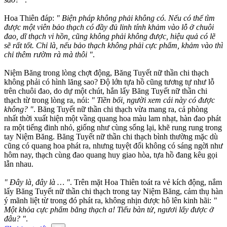
Hoa Thiên đáp:
" Biện pháp không phải không có. Nếu có thể tìm
được một viên bảo thạch có đầy đủ linh tính khảm vào lỗ ở chuôi
đao, dĩ thạch vi hồn, cũng không phải không được, hiệu quả có lẽ
sẽ rất tốt. Chỉ là, nếu bảo thạch không phải cực phẩm, khảm vào thì
chỉ thêm rườm rà mà thôi "
.
Niệm Băng trong lòng chợt động, Băng Tuyết nữ thần chi thạch
không phải có hình lăng sao? Độ lớn tựa hồ cũng tương tự như lỗ
trên chuôi đao, do dự một chút, hắn lấy Băng Tuyết nữ thần chi
thạch từ trong lòng ra, nói:
" Tiền bối, người xem cái này có được
không? "
. Băng Tuyết nữ thần chi thạch vừa mang ra, cả phòng
nhất thời xuất hiện một vầng quang hoa màu lam nhạt, hàn đao phát
ra một tiếng đinh nhỏ, giống như cùng sống lại, khẽ rung rung trong
tay Niệm Băng. Băng Tuyết nữ thần chi thạch bình thường mặc dù
cũng có quang hoa phát ra, nhưng tuyệt đối không có sáng ngời như
hôm nay, thạch cùng đao quang huy giao hòa, tựa hồ đang kêu gọi
lẫn nhau.
" Đây là, đây là … "
. Trên mặt Hoa Thiên toát ra vẻ kích động, nắm
lấy Băng Tuyết nữ thần chi thạch trong tay Niệm Băng, cảm thụ hàn
ý mãnh liệt từ trong đó phát ra, không nhịn được hô lên kinh hãi:
"
Một khỏa cực phẩm băng thạch a! Tiểu bàn tử, ngươi lấy được ở
đâu? "
.