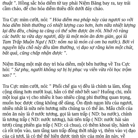
thuật "
. Hồng sắc hỏa diễm từ tay phải Niệm Băng bay ra, tay trái
cầm chảo, để cho hỏa diễm thiêu đốt dưới đáy chảo.
Tra Cực mỉm cười, nói:
" Hỏa diễm ma pháp này của ngươi so với
hỏa diễm bình thường có nhiệt lượng cao hơn, hơn nữa nhiệt lượng
lại đều đều, chúng ta cũng có thể sớm được ăn rồi. Nhớ rõ ràng
các bước ta vừa dạy ngươi, đây là một món ăn đơn giản, gọi là
Tam Trấp Muộn Ngư ( ND: nôm na là món cá om ba nước). Bởi vì
nguyên liệu chỗ này đều tầm thường, vị đạo sợ rằng kém một chút,
bất quá, cũng chấp nhận được "
.
Niệm Băng một mặt duy trì hỏa diễm, một bên hướng về Tra Cực
hỏi:
" Sư phụ, người không sợ bị bị phục vụ viên vừa rồi học trộm
sao? "
.
Tra Cực mỉm cười, nói: " Phối chế gia vị đều là chính ta làm, tổng
cộng dùng hơn mười loại, hắn có thể nhớ hết sao? Huống chi, mỗi
một loại gia vị cho nhiều ít bao nhiêu cũng phi thường quan trọng,
muốn học được cũng không dễ dàng. Ổn định ngọn lửa của ngươi,
nhiều nhất là nửa nén hương nữa chúng ta có thể ăn. Mấu chốt của
món ăn này là ở nước tương, gọi là tam trấp ( ND: ba nước), chính
là tương trấp ( ND: nước tương), hải tiên trấp ( ND: nước hải sản
tươi) cùng phiên gia trấp ( ND: cà chua), có thêm khoai tây, hành và
cà rốt trộn vào, tam tầng tam trấp đồng thời nhập vị, thêm vào vị đạo
của cá tươi, là có thể thể hiện được tinh túy của món ăn này, về