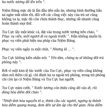
ba nước tương đổ lên trên "
.
Niệm Băng mặc dù là lần đầu tiên nấu ăn, nhưng bình thường hắn
tai nghe mắt nhìn rồi, đối với các công việc này của trù sư cũng
không xa lạ, mặc dù còn chưa thành thục, nhưng rất nhanh cũng
hoàn thành mọi thứ.
Tra Cực lấy một khúc cá, đặt vào trong nước tương trên chảo,
"
Phục vụ viên, mời ngươi đi ra ngoài trước "
. Hắn không muốn bị
phục vụ viên phát hiện ma pháp của Niệm Băng.
Phục vụ viên ngây ra một chút,
" Nhưng là … "
.
Tra Cực không kiên nhẫn nói:
" Yên tâm, chúng ta sẽ không đốt trù
phòng này "
.
Bởi vì một kim tệ lúc trước của Tra Cực, phục vụ viên cũng không
dám nói thêm cái gì, chỉ đành lui ra ngoài trù phòng, trong trù phòng
chỉ còn lại có Niệm Băng và Tra Cực hai người.
Tra Cực mỉm cười,
" Nước tương còn thừa cũng đổ vào đi, rồi
dùng hỏa diễm đốt chảo "
.
"Nhiệt tình hỏa nguyên tố a, thỉnh cầu các ngươi, ngưng tụ thành
hỏa diễm quang mang, đem đến sự ấm áp cho thế gian. Hỏa diễm