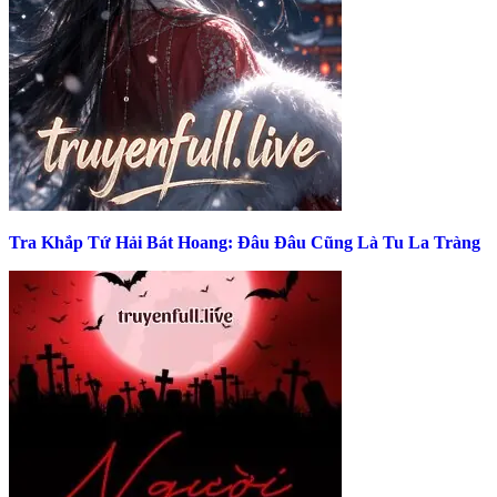
Tra Khắp Tứ Hải Bát Hoang: Đâu Đâu Cũng Là Tu La Tràng