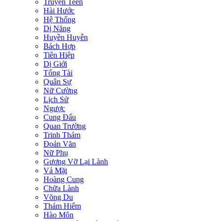
Truyện Teen
Hài Hước
Hệ Thống
Dị Năng
Huyền Huyễn
Bách Hợp
Tiên Hiệp
Dị Giới
Tổng Tài
Quân Sự
Nữ Cường
Lịch Sử
Ngược
Cung Đấu
Quan Trường
Trinh Thám
Đoản Văn
Nữ Phụ
Gương Vỡ Lại Lành
Vả Mặt
Hoàng Cung
Chữa Lành
Võng Du
Thám Hiểm
Hào Môn