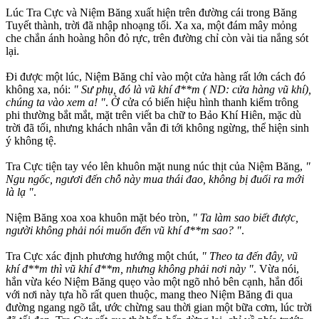
Lúc Tra Cực và Niệm Băng xuất hiện trên đường cái trong Băng
Tuyết thành, trời đã nhập nhoạng tối. Xa xa, một đám mây mỏng
che chắn ánh hoàng hôn đỏ rực, trên đường chỉ còn vài tia nắng sót
lại.
Đi được một lúc, Niệm Băng chỉ vào một cửa hàng rất lớn cách đó
không xa, nói:
" Sư phụ, đó là vũ khí đ**m ( ND: cửa hàng vũ khí),
chúng ta vào xem a! "
. Ở cửa có biển hiệu hình thanh kiếm trông
phi thường bắt mắt, mặt trên viết ba chữ to Bảo Khí Hiên, mặc dù
trời đã tối, nhưng khách nhân vẫn đi tới không ngừng, thể hiện sinh
ý không tệ.
Tra Cực tiện tay véo lên khuôn mặt nung núc thịt của Niệm Băng,
"
Ngu ngốc, ngươi đến chỗ này mua thái đao, không bị đuổi ra mới
là lạ "
.
Niệm Băng xoa xoa khuôn mặt béo tròn,
" Ta làm sao biết được,
người không phải nói muốn đến vũ khí đ**m sao? "
.
Tra Cực xác định phương hướng một chút,
" Theo ta đến đây, vũ
khí đ**m thì vũ khí đ**m, nhưng không phải nơi này "
. Vừa nói,
hắn vừa kéo Niệm Băng quẹo vào một ngõ nhỏ bên cạnh, hắn đối
với nơi này tựa hồ rất quen thuộc, mang theo Niệm Băng đi qua
đường ngang ngõ tắt, ước chừng sau thời gian một bữa cơm, lúc trời