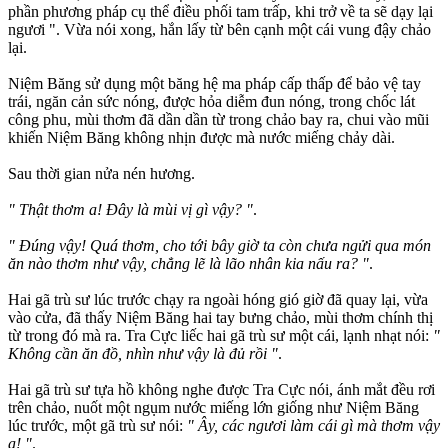
phần phương pháp cụ thể điều phối tam trấp, khi trở về ta sẽ dạy lại
ngươi ". Vừa nói xong, hắn lấy từ bên cạnh một cái vung đậy chảo
lại.
Niệm Băng sử dụng một băng hệ ma pháp cấp thấp để bảo vệ tay
trái, ngăn cản sức nóng, được hỏa diễm đun nóng, trong chốc lát
công phu, mùi thơm đã dần dần từ trong chảo bay ra, chui vào mũi
khiến Niệm Băng không nhịn được mà nước miếng chảy dài.
Sau thời gian nửa nén hương.
" Thật thơm a! Đây là mùi vị gì vậy? "
.
" Đúng vậy! Quá thơm, cho tới bây giờ ta còn chưa ngửi qua món
ăn nào thơm như vậy, chẳng lẽ là lão nhân kia nấu ra? "
.
Hai gã trù sư lúc trước chạy ra ngoài hóng gió giờ đã quay lại, vừa
vào cửa, đã thấy Niệm Băng hai tay bưng chảo, mùi thơm chính thị
từ trong đó mà ra. Tra Cực liếc hai gã trù sư một cái, lạnh nhạt nói:
"
Không cần ăn đồ, nhìn như vậy là đủ rồi "
.
Hai gã trù sư tựa hồ không nghe được Tra Cực nói, ánh mắt đều rơi
trên chảo, nuốt một ngụm nước miếng lớn giống như Niệm Băng
lúc trước, một gã trù sư nói:
" Ây, các ngươi làm cái gì mà thơm vậy
a! "
.