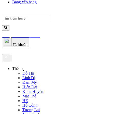
Bảng xếp hạng
truyenfullz.com
Tài khoản
truyenfullz.com
Thể loại
Đô Thị
Linh Dị
Đam Mỹ
Hiện Đại
Khoa Huyễn
Mạt Thế
HE
Hỗ Công
Tương Lai