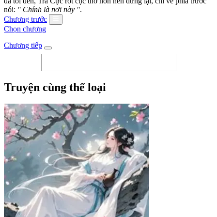
đã tối đen, Tra Cực rốt cục thở hổn hển dừng lại, chỉ về phía trước
nói:
" Chính là nơi này "
.
Chương trước
Chọn chương
Chương tiếp
Truyện cùng thể loại