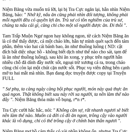
Niệm Băng vừa muốn trả lời, lại bị Tra Cực ngăn lại, hắn nhìn Niệm
Băng, bảo:
" Nhớ kỹ, nấu ăn cũng phải nhìn đối tượng, không phải
mỗi người đều có quyền lợi ăn. Trù sư có tôn nghiêm của trù sư,
chúng ta nấu cái gì, cũng chỉ cho một số người được ăn. Đi thôi "
.
Tam Trấp Muộn Ngư ngon hay không ngon, từ cách Niệm Băng ăn
là có thể thấy được, cả một chảo lớn, hắn tự mình quét sạch đến tám
phần, thêm vào hai cái bánh bao, ăn như thuồng luồng ( ND: cật
đích bất diệc nhạc hồ - không biết dịch như thế nào cho sát, tạm để
là ăn như thuồng luồng), sau khi ăn xong, y phục trên người hắn
nhiều chỗ đã dính đầy nước sốt, ngoại trừ xương cá ra, trong chảo
cũng chỉ còn lại một chút cặn nước sốt. Phục vụ viên đứng bên cạnh
mở to hai mắt mà nhìn. Bạn đang đọc truyện được copy tại Truyện
FULL
" Sư phụ, ta càng ngày càng bội phục người, món này quả thực ăn
quá ngon. Thật không biết sau này rời xa người, ta nên làm thế nào
đây "
. Niệm Băng thỏa mãn vỗ bụng, r*n r*.
Tra Cực cười hắc hắc, nói:
" Không cần sợ, rất nhanh ngươi sẽ biết
nên làm thế nào. Muốn cả đời có đồ ăn ngon, trông cậy vào người
khác là vô dụng, chỉ có thể trông cậy ở chính bản thân ngươi "
.
Niệm Băng mơ hồ cảm thấy có vài phần không ổn, nhưng Tra Cực