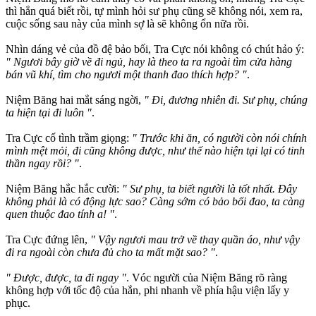
thì hắn quá biết rồi, tự mình hỏi sư phụ cũng sẽ không nói, xem ra,
cuộc sống sau này của mình sợ là sẽ không ổn nữa rồi.
Nhìn dáng vẻ của đồ đệ bảo bối, Tra Cực nói không có chút hảo ý:
" Ngươi bây giờ về đi ngủ, hay là theo ta ra ngoài tìm cửa hàng
bán vũ khí, tìm cho ngươi một thanh đao thích hợp? "
.
Niệm Băng hai mắt sáng ngời,
" Đi, đương nhiên đi. Sư phụ, chúng
ta hiện tại đi luôn "
.
Tra Cực cố tình trầm giọng:
" Trước khi ăn, có người còn nói chính
mình mệt mỏi, đi cũng không được, như thế nào hiện tại lại có tinh
thần ngay rồi? "
.
Niệm Băng hắc hắc cười:
" Sư phụ, ta biết người là tốt nhất. Đây
không phải là có động lực sao? Càng sớm có bảo bối đao, ta càng
quen thuộc đao tính a! "
.
Tra Cực đứng lên,
" Vậy ngươi mau trở về thay quần áo, như vậy
đi ra ngoài còn chưa đủ cho ta mất mặt sao? "
.
" Được, được, ta đi ngay "
. Vóc người của Niệm Băng rõ ràng
không hợp với tốc độ của hắn, phi nhanh về phía hậu viện lấy y
phục.