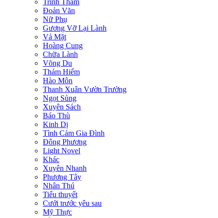
Trinh Thám
Đoản Văn
Nữ Phụ
Gương Vỡ Lại Lành
Vả Mặt
Hoàng Cung
Chữa Lành
Võng Du
Thám Hiểm
Hào Môn
Thanh Xuân Vườn Trường
Ngọt Sủng
Xuyên Sách
Báo Thù
Kinh Dị
Tình Cảm Gia Đình
Đông Phương
Light Novel
Khác
Xuyên Nhanh
Phương Tây
Nhân Thú
Tiểu thuyết
Cưới trước yêu sau
Mỹ Thực