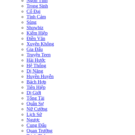
Ngôn Tình
Trọng Sinh
Cổ Đại
Tình Cảm
Sủng
Showbiz
Kiếm Hiệp
Điền Văn
Xuyên Không
Gia Đấu
Truyện Teen
Hài Hước
Hệ Thống
Dị Năng
Huyền Huyễn
Bách Hợp
Tiên Hiệp
Dị Giới
Tổng Tài
Quân Sự
Nữ Cường
Lịch Sử
Ngược
Cung Đấu
Quan Trường