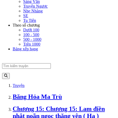
Sảng Văn
Truyện Ngược
Nhẹ Nhàng
SE
Tu Tiên
Theo số chương
Dưới 100
100 - 500
500 - 1000
Trên 1000
Bảng xếp hạng
Truyện
Băng Hỏa Ma Trù
Chương 15: Chương 15: Lam điền
nhật noãn ngọc thăng yên ( Hạ )