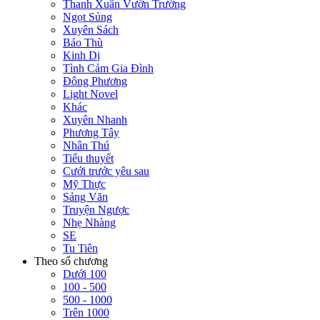
Thanh Xuân Vườn Trường
Ngọt Sủng
Xuyên Sách
Báo Thù
Kinh Dị
Tình Cảm Gia Đình
Đông Phương
Light Novel
Khác
Xuyên Nhanh
Phương Tây
Nhân Thú
Tiểu thuyết
Cưới trước yêu sau
Mỹ Thực
Sảng Văn
Truyện Ngược
Nhẹ Nhàng
SE
Tu Tiên
Theo số chương
Dưới 100
100 - 500
500 - 1000
Trên 1000