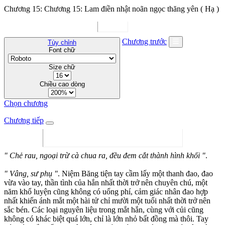
Chương 15: Chương 15: Lam điền nhật noãn ngọc thăng yên ( Hạ )
Chương trước
Tùy chỉnh
Font chữ
Size chữ
Chiều cao dòng
Chọn chương
Chương tiếp
" Chẻ rau, ngoại trừ cà chua ra, đều đem cắt thành hình khối "
.
" Vâng, sư phụ "
. Niệm Băng tiện tay cầm lấy một thanh đao, đao
vừa vào tay, thần tình của hắn nhất thời trở nên chuyên chú, một
năm khổ luyện cũng không có uổng phí, cảm giác nhân đao hợp
nhất khiến ánh mắt một hài tử chỉ mười một tuổi nhất thời trở nên
sắc bén. Các loại nguyên liệu trong mắt hắn, cùng với củi cũng
không có khác biệt quá lớn, chỉ là lớn nhỏ bất đồng mà thôi. Tay