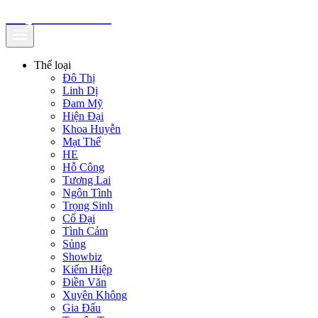
truyenfullz.com
Thể loại
Đô Thị
Linh Dị
Đam Mỹ
Hiện Đại
Khoa Huyễn
Mạt Thế
HE
Hỗ Công
Tương Lai
Ngôn Tình
Trọng Sinh
Cổ Đại
Tình Cảm
Sủng
Showbiz
Kiếm Hiệp
Điền Văn
Xuyên Không
Gia Đấu