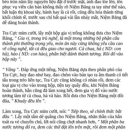
béo tròn nắm lấy nguyên liệu đặt ở trước mặt, ánh đao lóe lên, tên
phục vụ viên căn bản không thấy rõ Niệm Băng ra tay như thế nào,
bất luận thị khoai tây, hành hay là cà rốt, cũng đều hóa thành từng
khối chỉnh tề, trước sau chỉ bất quá vài lần nháy mắt, Niệm Băng đã
dễ dàng hoàn thành.
Tra Cực mỉm cười, lấy một hộp gia vị trống không đưa cho Niệm
Băng,
" Gia vị, trong trù nghệ, là một trong những bộ phận cấu
thành phi thường trọng yếu, món ăn này cũng không yêu cầu cao
về công nghệ, tất cả đều giao cho ngươi. Cà chua, hà ( ND: con
hà), hào ( ND: con hào), phân biệt đánh thành tương. Rồi đổ vào
hộp này "
.
" Vâng "
. Đáp ứng một tiếng, Niệm Băng dựa theo phân phó của
Tra Cực, huy đao như bay, đao chém vào bàn tạo ra âm thanh có tiết
tấu trong trẻo liên tục, Tra Cực cũng không có nhàn rỗi, đem các
loại gia vị cho vào trong hộp, tiện tay quấy đều, khi Niệm Băng
hoàn thành, hắn cũng đã làm xong hết, đem gia vị đổ vào nước
tương làm từ cà chua, hà và hào. Rồi đưa cho Niệm Băng một đôi
đũa,
" Khuấy đều lên "
.
Làm xong, Tra Cực mỉm cười, nói:
" Tiếp theo, sẽ chính thức bắt
đầu "
. Lấy một tấm dẻ quẳng cho Niệm Băng, nhãn thần của hắn
toát ra vẻ chuyên chú, lời nói cũng chợt nhanh hơn,
" Một phần ba
nước tương đổ ra, đem các thứ đặt lên trên mặt, rồi đem một phần