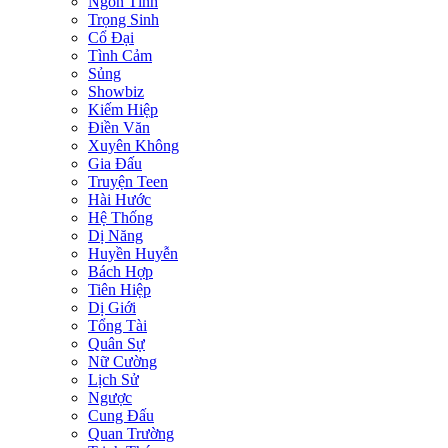
Ngôn Tình
Trọng Sinh
Cổ Đại
Tình Cảm
Sủng
Showbiz
Kiếm Hiệp
Điền Văn
Xuyên Không
Gia Đấu
Truyện Teen
Hài Hước
Hệ Thống
Dị Năng
Huyền Huyễn
Bách Hợp
Tiên Hiệp
Dị Giới
Tổng Tài
Quân Sự
Nữ Cường
Lịch Sử
Ngược
Cung Đấu
Quan Trường