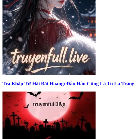
Tra Khắp Tứ Hải Bát Hoang: Đâu Đâu Cũng Là Tu La Tràng