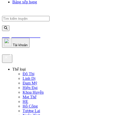
Bảng xếp hạng
truyenfullz.com
Tài khoản
truyenfullz.com
Thể loại
Đô Thị
Linh Dị
Đam Mỹ
Hiện Đại
Khoa Huyễn
Mạt Thế
HE
Hỗ Công
Tương Lai