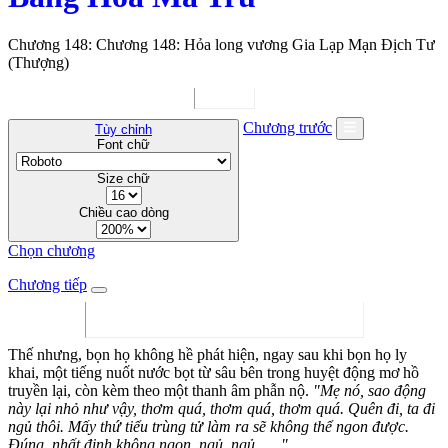
Chương 148: Chương 148: Hỏa long vương Gia Lạp Mạn Địch Tư
(Thượng)
Chương trước
Tùy chỉnh
Font chữ
Size chữ
Chiều cao dòng
Chọn chương
Chương tiếp
Thế nhưng, bọn họ không hề phát hiện, ngay sau khi bọn họ ly
khai, một tiếng nuốt nước bọt từ sâu bên trong huyệt động mơ hồ
truyền lại, còn kèm theo một thanh âm phẫn nộ.
"Mẹ nó, sao động
này lại nhỏ như vậy, thơm quá, thơm quá, thơm quá. Quên đi, ta đi
ngủ thôi. Mấy thứ tiểu trùng tử làm ra sẽ không thể ngon được.
Đúng, nhất định không ngon, ngủ, ngủ, …."