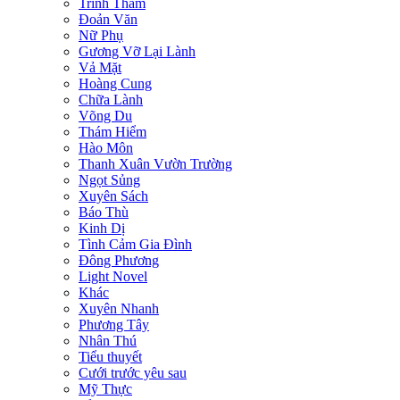
Trinh Thám
Đoản Văn
Nữ Phụ
Gương Vỡ Lại Lành
Vả Mặt
Hoàng Cung
Chữa Lành
Võng Du
Thám Hiểm
Hào Môn
Thanh Xuân Vườn Trường
Ngọt Sủng
Xuyên Sách
Báo Thù
Kinh Dị
Tình Cảm Gia Đình
Đông Phương
Light Novel
Khác
Xuyên Nhanh
Phương Tây
Nhân Thú
Tiểu thuyết
Cưới trước yêu sau
Mỹ Thực