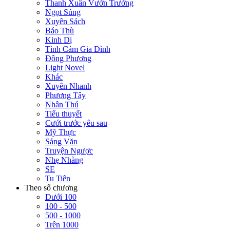
Thanh Xuân Vườn Trường
Ngọt Sủng
Xuyên Sách
Báo Thù
Kinh Dị
Tình Cảm Gia Đình
Đông Phương
Light Novel
Khác
Xuyên Nhanh
Phương Tây
Nhân Thú
Tiểu thuyết
Cưới trước yêu sau
Mỹ Thực
Sảng Văn
Truyện Ngược
Nhẹ Nhàng
SE
Tu Tiên
Theo số chương
Dưới 100
100 - 500
500 - 1000
Trên 1000