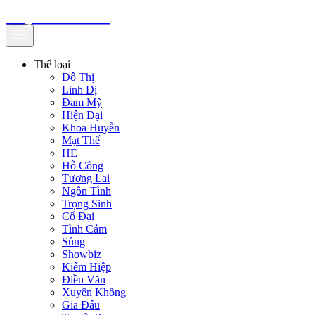
truyenfullz.com
Thể loại
Đô Thị
Linh Dị
Đam Mỹ
Hiện Đại
Khoa Huyễn
Mạt Thế
HE
Hỗ Công
Tương Lai
Ngôn Tình
Trọng Sinh
Cổ Đại
Tình Cảm
Sủng
Showbiz
Kiếm Hiệp
Điền Văn
Xuyên Không
Gia Đấu