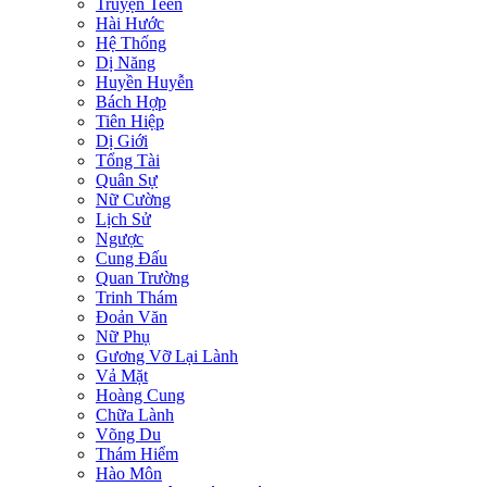
Truyện Teen
Hài Hước
Hệ Thống
Dị Năng
Huyền Huyễn
Bách Hợp
Tiên Hiệp
Dị Giới
Tổng Tài
Quân Sự
Nữ Cường
Lịch Sử
Ngược
Cung Đấu
Quan Trường
Trinh Thám
Đoản Văn
Nữ Phụ
Gương Vỡ Lại Lành
Vả Mặt
Hoàng Cung
Chữa Lành
Võng Du
Thám Hiểm
Hào Môn