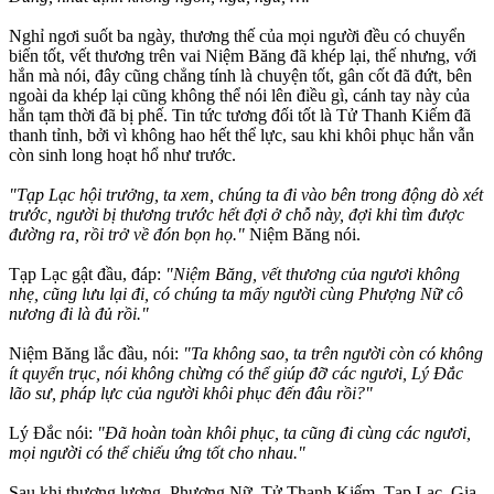
Nghỉ ngơi suốt ba ngày, thương thế của mọi người đều có chuyển
biến tốt, vết thương trên vai Niệm Băng đã khép lại, thế nhưng, với
hắn mà nói, đây cũng chẳng tính là chuyện tốt, gân cốt đã đứt, bên
ngoài da khép lại cũng không thể nói lên điều gì, cánh tay này của
hắn tạm thời đã bị phế. Tin tức tương đối tốt là Tử Thanh Kiếm đã
thanh tỉnh, bởi vì không hao hết thể lực, sau khi khôi phục hắn vẫn
còn sinh long hoạt hổ như trước.
"Tạp Lạc hội trưởng, ta xem, chúng ta đi vào bên trong động dò xét
trước, người bị thương trước hết đợi ở chỗ này, đợi khi tìm được
đường ra, rồi trở về đón bọn họ."
Niệm Băng nói.
Tạp Lạc gật đầu, đáp:
"Niệm Băng, vết thương của ngươi không
nhẹ, cũng lưu lại đi, có chúng ta mấy người cùng Phượng Nữ cô
nương đi là đủ rồi."
Niệm Băng lắc đầu, nói:
"Ta không sao, ta trên người còn có không
ít quyển trục, nói không chừng có thể giúp đỡ các ngươi, Lý Đắc
lão sư, pháp lực của người khôi phục đến đâu rồi?"
Lý Đắc nói:
"Đã hoàn toàn khôi phục, ta cũng đi cùng các ngươi,
mọi người có thể chiếu ứng tốt cho nhau."
Sau khi thương lượng, Phượng Nữ, Tử Thanh Kiếm, Tạp Lạc, Gia