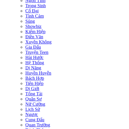
Ngôn Tình
Trọng Sinh
Cổ Đại
Tình Cảm
Sủng
Showbiz
Kiếm Hiệp
Điền Văn
Xuyên Không
Gia Đấu
Truyện Teen
Hài Hước
Hệ Thống
Dị Năng
Huyền Huyễn
Bách Hợp
Tiên Hiệp
Dị Giới
Tổng Tài
Quân Sự
Nữ Cường
Lịch Sử
Ngược
Cung Đấu
Quan Trường