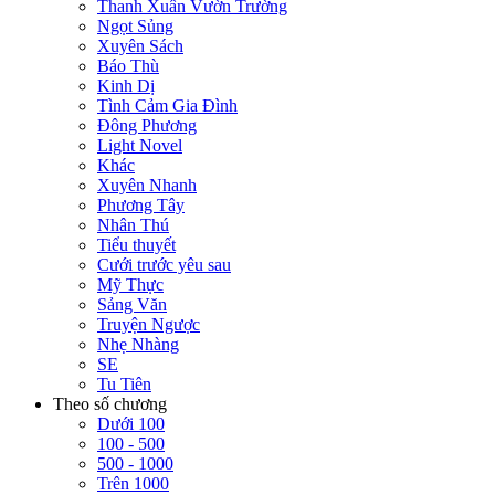
Thanh Xuân Vườn Trường
Ngọt Sủng
Xuyên Sách
Báo Thù
Kinh Dị
Tình Cảm Gia Đình
Đông Phương
Light Novel
Khác
Xuyên Nhanh
Phương Tây
Nhân Thú
Tiểu thuyết
Cưới trước yêu sau
Mỹ Thực
Sảng Văn
Truyện Ngược
Nhẹ Nhàng
SE
Tu Tiên
Theo số chương
Dưới 100
100 - 500
500 - 1000
Trên 1000