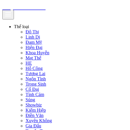
truyenfullz.com
Thể loại
Đô Thị
Linh Dị
Đam Mỹ
Hiện Đại
Khoa Huyễn
Mạt Thế
HE
Hỗ Công
Tương Lai
Ngôn Tình
Trọng Sinh
Cổ Đại
Tình Cảm
Sủng
Showbiz
Kiếm Hiệp
Điền Văn
Xuyên Không
Gia Đấu