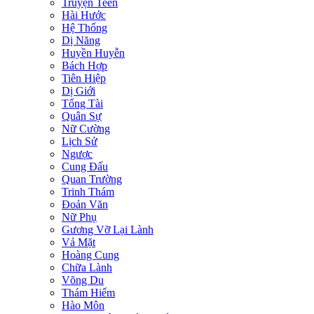
Truyện Teen
Hài Hước
Hệ Thống
Dị Năng
Huyền Huyễn
Bách Hợp
Tiên Hiệp
Dị Giới
Tổng Tài
Quân Sự
Nữ Cường
Lịch Sử
Ngược
Cung Đấu
Quan Trường
Trinh Thám
Đoản Văn
Nữ Phụ
Gương Vỡ Lại Lành
Vả Mặt
Hoàng Cung
Chữa Lành
Võng Du
Thám Hiểm
Hào Môn