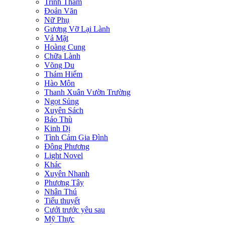
Trinh Thám
Đoản Văn
Nữ Phụ
Gương Vỡ Lại Lành
Vả Mặt
Hoàng Cung
Chữa Lành
Võng Du
Thám Hiểm
Hào Môn
Thanh Xuân Vườn Trường
Ngọt Sủng
Xuyên Sách
Báo Thù
Kinh Dị
Tình Cảm Gia Đình
Đông Phương
Light Novel
Khác
Xuyên Nhanh
Phương Tây
Nhân Thú
Tiểu thuyết
Cưới trước yêu sau
Mỹ Thực