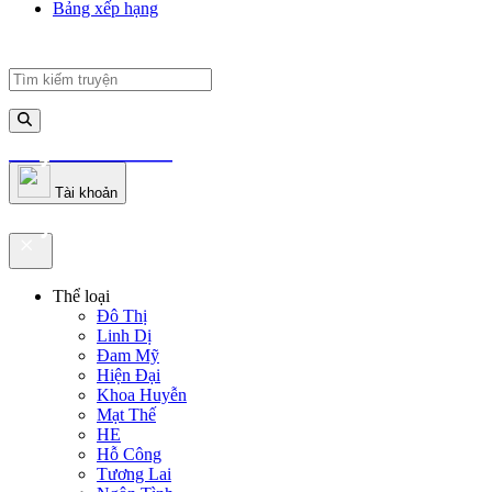
Bảng xếp hạng
truyenfullz.com
Tài khoản
truyenfullz.com
Thể loại
Đô Thị
Linh Dị
Đam Mỹ
Hiện Đại
Khoa Huyễn
Mạt Thế
HE
Hỗ Công
Tương Lai