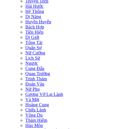
Truyện Teen
Hài Hước
Hệ Thống
Dị Năng
Huyền Huyễn
Bách Hợp
Tiên Hiệp
Dị Giới
Tổng Tài
Quân Sự
Nữ Cường
Lịch Sử
Ngược
Cung Đấu
Quan Trường
Trinh Thám
Đoản Văn
Nữ Phụ
Gương Vỡ Lại Lành
Vả Mặt
Hoàng Cung
Chữa Lành
Võng Du
Thám Hiểm
Hào Môn