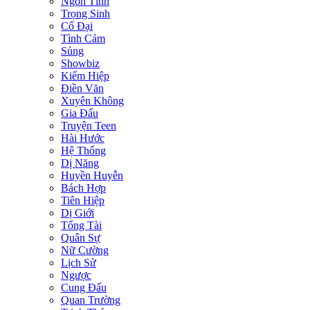
Ngôn Tình
Trọng Sinh
Cổ Đại
Tình Cảm
Sủng
Showbiz
Kiếm Hiệp
Điền Văn
Xuyên Không
Gia Đấu
Truyện Teen
Hài Hước
Hệ Thống
Dị Năng
Huyền Huyễn
Bách Hợp
Tiên Hiệp
Dị Giới
Tổng Tài
Quân Sự
Nữ Cường
Lịch Sử
Ngược
Cung Đấu
Quan Trường