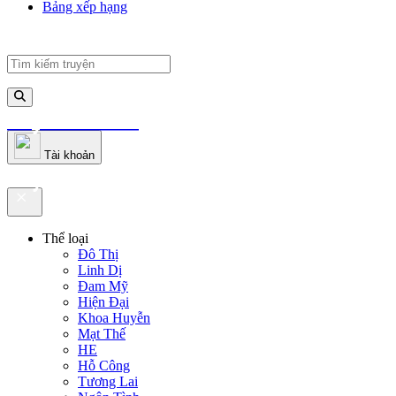
Bảng xếp hạng
truyenfullz.com
Tài khoản
truyenfullz.com
Thể loại
Đô Thị
Linh Dị
Đam Mỹ
Hiện Đại
Khoa Huyễn
Mạt Thế
HE
Hỗ Công
Tương Lai