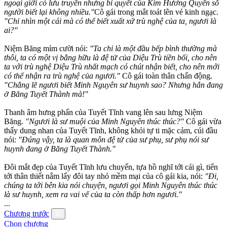
ngoại giới có lưu truyền nhưng bí quyết của Kim Hương Quyển số
người biết lại không nhiều."
Cô gái trong mắt toát lên vẻ kinh ngạc.
"Chỉ nhìn một cái mà có thể biết xuất xứ trù nghệ của ta, ngươi là
ai?"
Niệm Băng mỉm cười nói:
"Ta chỉ là một đầu bếp bình thường mà
thôi, ta có một vị bằng hữu là đệ tử của Diệu Trù tiền bối, cho nên
ta với trù nghệ Diệu Trù nhất mạch có chút nhận biết, cho nên mới
có thể nhận ra trù nghệ của ngươi."
Cô gái toàn thân chấn động.
"Chẳng lẽ ngươi biết Minh Nguyên sư huynh sao? Nhưng hắn đang
ở Băng Tuyết Thành mà!"
Thanh âm hưng phấn của Tuyết Tĩnh vang lên sau lưng Niệm
Băng.
"Ngươi là sư muội của Minh Nguyên thúc thúc?"
Cô gái vừa
thấy dung nhan của Tuyết Tĩnh, không khỏi tự ti mặc cảm, cúi đầu
nói:
"Đúng vậy, ta là quan môn đệ tử của sư phụ, sư phụ nói sư
huynh đang ở Băng Tuyết Thành."
Đôi mắt đẹp của Tuyết Tĩnh lưu chuyển, tựa hồ nghĩ tới cái gì, tiến
tới thân thiết nắm lấy đôi tay nhỏ mềm mại của cô gái kia, nói:
"Đi,
chúng ta tới bên kia nói chuyện, ngươi gọi Minh Nguyên thúc thúc
là sư huynh, xem ra vai vế của ta còn thấp hơn ngươi."
...
Chương trước
Chọn chương