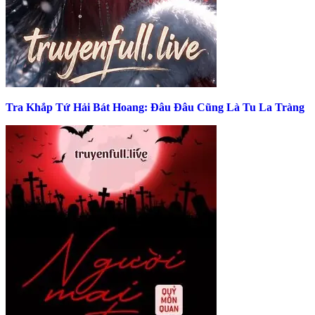
Tra Khắp Tứ Hải Bát Hoang: Đâu Đâu Cũng Là Tu La Tràng