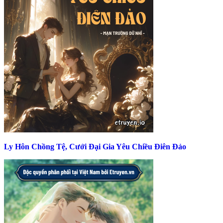
Ly Hôn Chồng Tệ, Cưới Đại Gia Yêu Chiều Điên Đảo