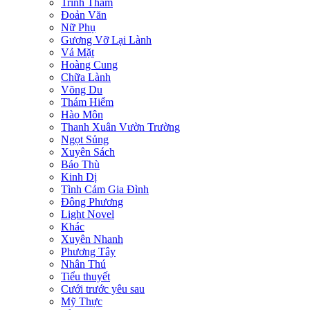
Trinh Thám
Đoản Văn
Nữ Phụ
Gương Vỡ Lại Lành
Vả Mặt
Hoàng Cung
Chữa Lành
Võng Du
Thám Hiểm
Hào Môn
Thanh Xuân Vườn Trường
Ngọt Sủng
Xuyên Sách
Báo Thù
Kinh Dị
Tình Cảm Gia Đình
Đông Phương
Light Novel
Khác
Xuyên Nhanh
Phương Tây
Nhân Thú
Tiểu thuyết
Cưới trước yêu sau
Mỹ Thực