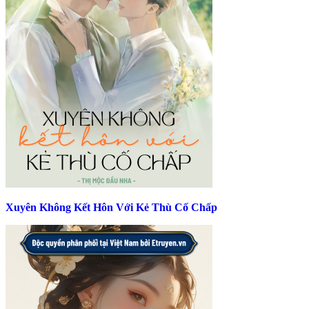
Xuyên Không Kết Hôn Với Kẻ Thù Cố Chấp