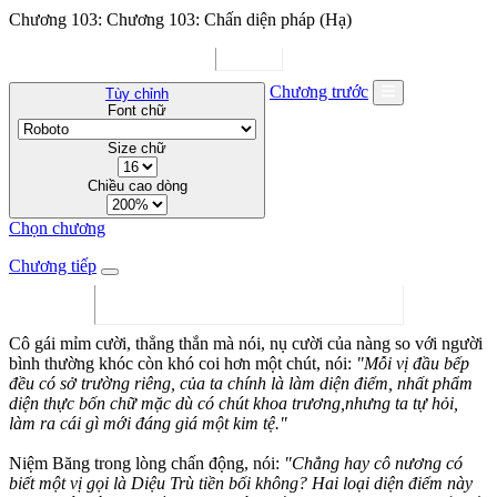
Chương 103: Chương 103: Chấn diện pháp (Hạ)
Chương trước
Tùy chỉnh
Font chữ
Size chữ
Chiều cao dòng
Chọn chương
Chương tiếp
Cô gái mỉm cười, thẳng thắn mà nói, nụ cười của nàng so với người
bình thường khóc còn khó coi hơn một chút, nói:
"Mỗi vị đầu bếp
đều có sở trường riêng, của ta chính là làm diện điểm, nhất phẩm
diện thực bốn chữ mặc dù có chút khoa trương,nhưng ta tự hỏi,
làm ra cái gì mới đáng giá một kim tệ."
Niệm Băng trong lòng chấn động, nói:
"Chẳng hay cô nương có
biết một vị gọi là Diệu Trù tiền bối không? Hai loại diện điểm này