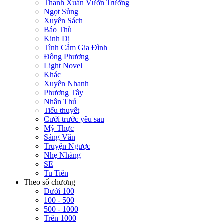
Thanh Xuân Vườn Trường
Ngọt Sủng
Xuyên Sách
Báo Thù
Kinh Dị
Tình Cảm Gia Đình
Đông Phương
Light Novel
Khác
Xuyên Nhanh
Phương Tây
Nhân Thú
Tiểu thuyết
Cưới trước yêu sau
Mỹ Thực
Sảng Văn
Truyện Ngược
Nhẹ Nhàng
SE
Tu Tiên
Theo số chương
Dưới 100
100 - 500
500 - 1000
Trên 1000