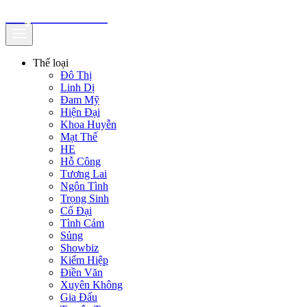
truyenfullz.com
Thể loại
Đô Thị
Linh Dị
Đam Mỹ
Hiện Đại
Khoa Huyễn
Mạt Thế
HE
Hỗ Công
Tương Lai
Ngôn Tình
Trọng Sinh
Cổ Đại
Tình Cảm
Sủng
Showbiz
Kiếm Hiệp
Điền Văn
Xuyên Không
Gia Đấu