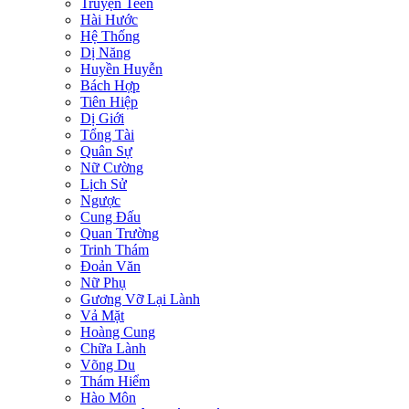
Truyện Teen
Hài Hước
Hệ Thống
Dị Năng
Huyền Huyễn
Bách Hợp
Tiên Hiệp
Dị Giới
Tổng Tài
Quân Sự
Nữ Cường
Lịch Sử
Ngược
Cung Đấu
Quan Trường
Trinh Thám
Đoản Văn
Nữ Phụ
Gương Vỡ Lại Lành
Vả Mặt
Hoàng Cung
Chữa Lành
Võng Du
Thám Hiểm
Hào Môn