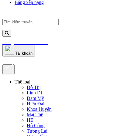
Bảng xếp hạng
truyenfullz.com
Tài khoản
truyenfullz.com
Thể loại
Đô Thị
Linh Dị
Đam Mỹ
Hiện Đại
Khoa Huyễn
Mạt Thế
HE
Hỗ Công
Tương Lai