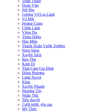
Trinh Thám
Đoản Văn
Nữ Phụ
Gương Vỡ Lại Lành
Vả Mặt
Hoàng Cung
Chữa Lành
Võng Du
Thám Hiểm
Hào Môn
Thanh Xuân Vườn Trường
Ngọt Sủng
Xuyên Sách
Báo Thù
Kinh Dị
Tình Cảm Gia Đình
Đông Phương
Light Novel
Khác
Xuyên Nhanh
Phương Tây
Nhân Thú
Tiểu thuyết
Cưới trước yêu sau
Mỹ Thực