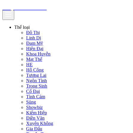
truyenfullz.com
Thể loại
Đô Thị
Linh Dị
Đam Mỹ
Hiện Đại
Khoa Huyễn
Mạt Thế
HE
Hỗ Công
Tương Lai
Ngôn Tình
Trọng Sinh
Cổ Đại
Tình Cảm
Sủng
Showbiz
Kiếm Hiệp
Điền Văn
Xuyên Không
Gia Đấu