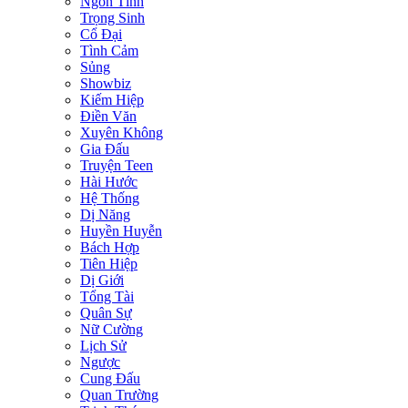
Ngôn Tình
Trọng Sinh
Cổ Đại
Tình Cảm
Sủng
Showbiz
Kiếm Hiệp
Điền Văn
Xuyên Không
Gia Đấu
Truyện Teen
Hài Hước
Hệ Thống
Dị Năng
Huyền Huyễn
Bách Hợp
Tiên Hiệp
Dị Giới
Tổng Tài
Quân Sự
Nữ Cường
Lịch Sử
Ngược
Cung Đấu
Quan Trường