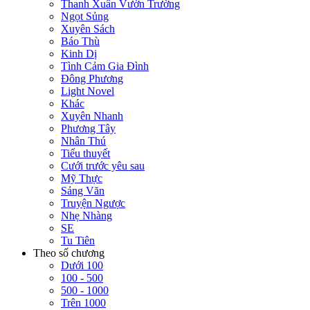
Thanh Xuân Vườn Trường
Ngọt Sủng
Xuyên Sách
Báo Thù
Kinh Dị
Tình Cảm Gia Đình
Đông Phương
Light Novel
Khác
Xuyên Nhanh
Phương Tây
Nhân Thú
Tiểu thuyết
Cưới trước yêu sau
Mỹ Thực
Sảng Văn
Truyện Ngược
Nhẹ Nhàng
SE
Tu Tiên
Theo số chương
Dưới 100
100 - 500
500 - 1000
Trên 1000