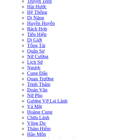
Truyện Teen
Hài Hước
Hệ Thống
Dị Năng
Huyền Huyễn
Bách Hợp
Tiên Hiệp
Dị Giới
Tổng Tài
Quân Sự
Nữ Cường
Lịch Sử
Ngược
Cung Đấu
Quan Trường
Trinh Thám
Đoản Văn
Nữ Phụ
Gương Vỡ Lại Lành
Vả Mặt
Hoàng Cung
Chữa Lành
Võng Du
Thám Hiểm
Hào Môn