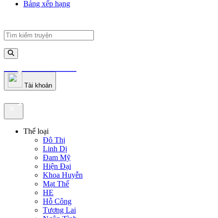
Bảng xếp hạng
truyenfullz.com
Tài khoản
truyenfullz.com
Thể loại
Đô Thị
Linh Dị
Đam Mỹ
Hiện Đại
Khoa Huyễn
Mạt Thế
HE
Hỗ Công
Tương Lai