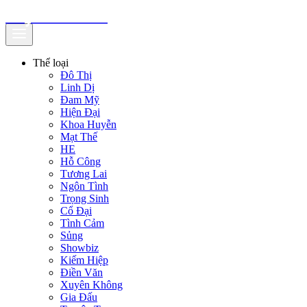
truyenfullz.com
Thể loại
Đô Thị
Linh Dị
Đam Mỹ
Hiện Đại
Khoa Huyễn
Mạt Thế
HE
Hỗ Công
Tương Lai
Ngôn Tình
Trọng Sinh
Cổ Đại
Tình Cảm
Sủng
Showbiz
Kiếm Hiệp
Điền Văn
Xuyên Không
Gia Đấu