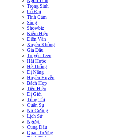
Ngôn Tình
Trọng Sinh
Cổ Đại
Tình Cảm
Sủng
Showbiz
Kiếm Hiệp
Điền Văn
Xuyên Không
Gia Đấu
Truyện Teen
Hài Hước
Hệ Thống
Dị Năng
Huyền Huyễn
Bách Hợp
Tiên Hiệp
Dị Giới
Tổng Tài
Quân Sự
Nữ Cường
Lịch Sử
Ngược
Cung Đấu
Quan Trường