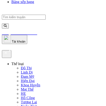
Bảng xếp hạng
truyenfullz.com
Tài khoản
truyenfullz.com
Thể loại
Đô Thị
Linh Dị
Đam Mỹ
Hiện Đại
Khoa Huyễn
Mạt Thế
HE
Hỗ Công
Tương Lai