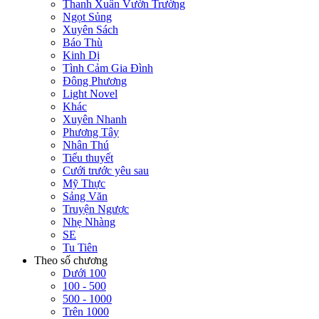
Thanh Xuân Vườn Trường
Ngọt Sủng
Xuyên Sách
Báo Thù
Kinh Dị
Tình Cảm Gia Đình
Đông Phương
Light Novel
Khác
Xuyên Nhanh
Phương Tây
Nhân Thú
Tiểu thuyết
Cưới trước yêu sau
Mỹ Thực
Sảng Văn
Truyện Ngược
Nhẹ Nhàng
SE
Tu Tiên
Theo số chương
Dưới 100
100 - 500
500 - 1000
Trên 1000