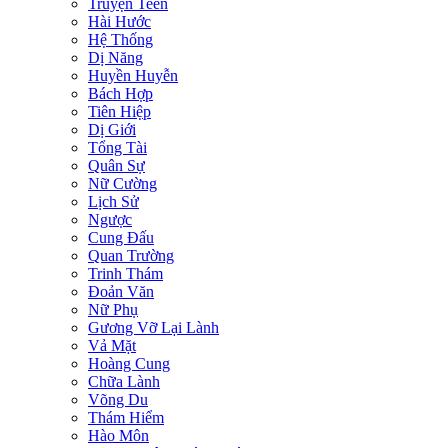
Truyện Teen
Hài Hước
Hệ Thống
Dị Năng
Huyền Huyễn
Bách Hợp
Tiên Hiệp
Dị Giới
Tổng Tài
Quân Sự
Nữ Cường
Lịch Sử
Ngược
Cung Đấu
Quan Trường
Trinh Thám
Đoản Văn
Nữ Phụ
Gương Vỡ Lại Lành
Vả Mặt
Hoàng Cung
Chữa Lành
Võng Du
Thám Hiểm
Hào Môn