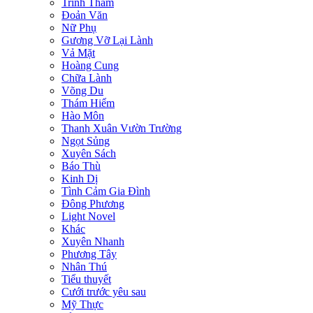
Trinh Thám
Đoản Văn
Nữ Phụ
Gương Vỡ Lại Lành
Vả Mặt
Hoàng Cung
Chữa Lành
Võng Du
Thám Hiểm
Hào Môn
Thanh Xuân Vườn Trường
Ngọt Sủng
Xuyên Sách
Báo Thù
Kinh Dị
Tình Cảm Gia Đình
Đông Phương
Light Novel
Khác
Xuyên Nhanh
Phương Tây
Nhân Thú
Tiểu thuyết
Cưới trước yêu sau
Mỹ Thực