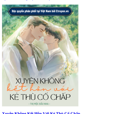
Xuyên Không Kết Hôn Với Kẻ Thù Cố Chấp