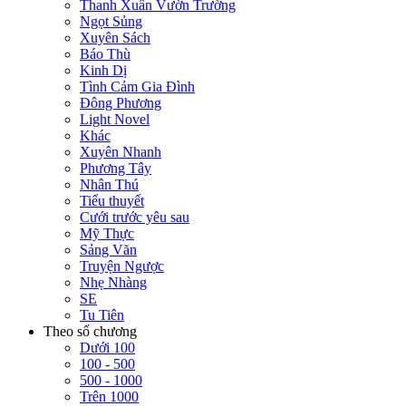
Thanh Xuân Vườn Trường
Ngọt Sủng
Xuyên Sách
Báo Thù
Kinh Dị
Tình Cảm Gia Đình
Đông Phương
Light Novel
Khác
Xuyên Nhanh
Phương Tây
Nhân Thú
Tiểu thuyết
Cưới trước yêu sau
Mỹ Thực
Sảng Văn
Truyện Ngược
Nhẹ Nhàng
SE
Tu Tiên
Theo số chương
Dưới 100
100 - 500
500 - 1000
Trên 1000