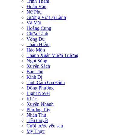
Trinh Thám
Đoản Văn
Nữ Phụ
Gương Vỡ Lại Lành
Vả Mặt
Hoàng Cung
Chữa Lành
Võng Du
Thám Hiểm
Hào Môn
Thanh Xuân Vườn Trường
Ngọt Sủng
Xuyên Sách
Báo Thù
Kinh Dị
Tình Cảm Gia Đình
Đông Phương
Light Novel
Khác
Xuyên Nhanh
Phương Tây
Nhân Thú
Tiểu thuyết
Cưới trước yêu sau
Mỹ Thực