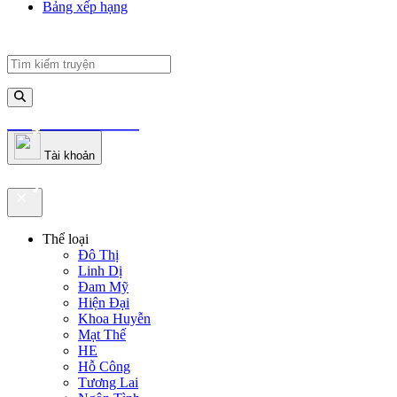
Bảng xếp hạng
truyenfullz.com
Tài khoản
truyenfullz.com
Thể loại
Đô Thị
Linh Dị
Đam Mỹ
Hiện Đại
Khoa Huyễn
Mạt Thế
HE
Hỗ Công
Tương Lai