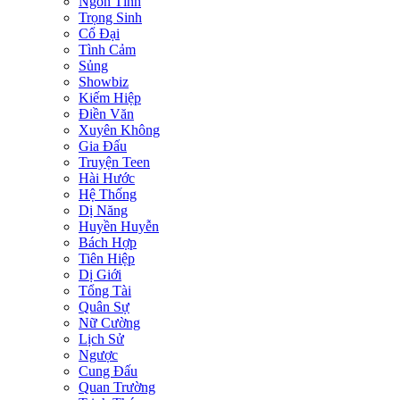
Ngôn Tình
Trọng Sinh
Cổ Đại
Tình Cảm
Sủng
Showbiz
Kiếm Hiệp
Điền Văn
Xuyên Không
Gia Đấu
Truyện Teen
Hài Hước
Hệ Thống
Dị Năng
Huyền Huyễn
Bách Hợp
Tiên Hiệp
Dị Giới
Tổng Tài
Quân Sự
Nữ Cường
Lịch Sử
Ngược
Cung Đấu
Quan Trường