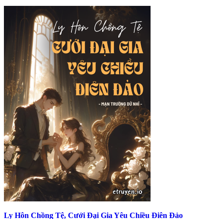
Ly Hôn Chồng Tệ, Cưới Đại Gia Yêu Chiều Điên Đảo