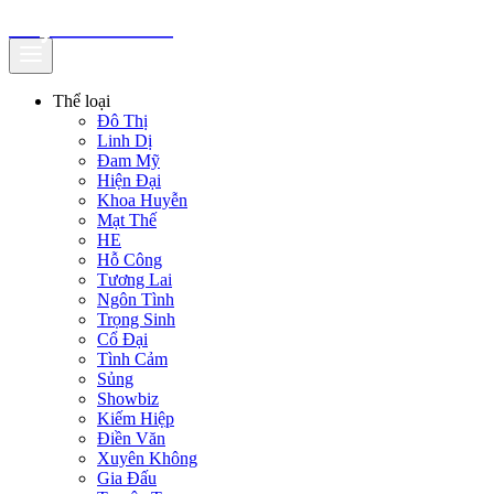
truyenfullz.com
Thể loại
Đô Thị
Linh Dị
Đam Mỹ
Hiện Đại
Khoa Huyễn
Mạt Thế
HE
Hỗ Công
Tương Lai
Ngôn Tình
Trọng Sinh
Cổ Đại
Tình Cảm
Sủng
Showbiz
Kiếm Hiệp
Điền Văn
Xuyên Không
Gia Đấu