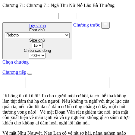
Chương 71: Chương 71: Ngã Thu Nữ Nô Lão Bà Thưởng
Chương trước
Tùy chỉnh
Font chữ
Size chữ
Chiều cao dòng
Chọn chương
Chương tiếp
"Không tin thì thôi! Ta cho ngươi một cơ hội, ta có thể tha không
làm thịt đám thủ hạ của ngươi! Nếu không ta nghĩ với thực lực của
quân ta, nếu cần lột da cả đám cơ hồ cũng chẳng có lấy một chút
thương vong nào!" Vẻ mặt Đoạn Vân rất nghiêm túc nói, trên mặt
còn xuất hiện vẻ máu lạnh và và uy nghiêm không gì so sánh được
khiến cho không ai dám hoài nghi lời hắn nói.
Vẻ mặt Như Nguyệt. Nạp Lan có vẻ rất sợ hãi, nàng nghẹn ngào