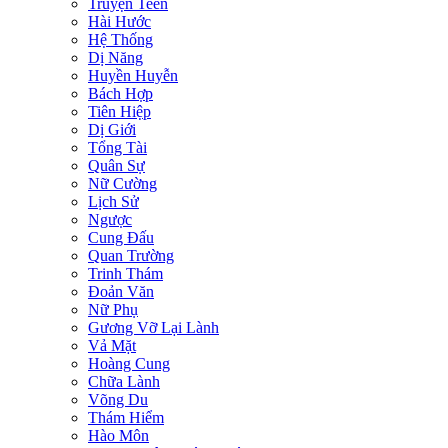
Truyện Teen
Hài Hước
Hệ Thống
Dị Năng
Huyền Huyễn
Bách Hợp
Tiên Hiệp
Dị Giới
Tổng Tài
Quân Sự
Nữ Cường
Lịch Sử
Ngược
Cung Đấu
Quan Trường
Trinh Thám
Đoản Văn
Nữ Phụ
Gương Vỡ Lại Lành
Vả Mặt
Hoàng Cung
Chữa Lành
Võng Du
Thám Hiểm
Hào Môn