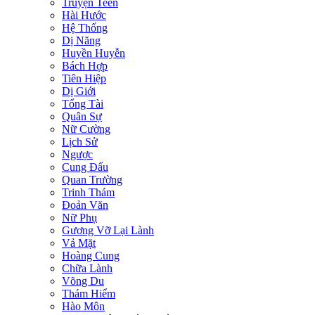
Truyện Teen
Hài Hước
Hệ Thống
Dị Năng
Huyền Huyễn
Bách Hợp
Tiên Hiệp
Dị Giới
Tổng Tài
Quân Sự
Nữ Cường
Lịch Sử
Ngược
Cung Đấu
Quan Trường
Trinh Thám
Đoản Văn
Nữ Phụ
Gương Vỡ Lại Lành
Vả Mặt
Hoàng Cung
Chữa Lành
Võng Du
Thám Hiểm
Hào Môn