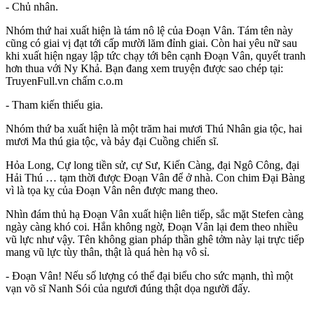
- Chủ nhân.
Nhóm thứ hai xuất hiện là tám nô lệ của Đoạn Vân. Tám tên này
cũng có giai vị đạt tới cấp mười lăm đỉnh giai. Còn hai yêu nữ sau
khi xuất hiện ngay lập tức chạy tới bên cạnh Đoạn Vân, quyết tranh
hơn thua với Ny Khả. Bạn đang xem truyện được sao chép tại:
TruyenFull.vn chấm c.o.m
- Tham kiến thiếu gia.
Nhóm thứ ba xuất hiện là một trăm hai mươi Thú Nhân gia tộc, hai
mươi Ma thú gia tộc, và bảy đại Cuồng chiến sĩ.
Hỏa Long, Cự long tiền sử, cự Sư, Kiến Càng, đại Ngô Công, đại
Hải Thú … tạm thời được Đoạn Vân để ở nhà. Con chim Đại Bàng
vì là tọa kỵ của Đoạn Vân nên được mang theo.
Nhìn đám thủ hạ Đoạn Vân xuất hiện liên tiếp, sắc mặt Stefen càng
ngày càng khó coi. Hắn không ngờ, Đoạn Vân lại đem theo nhiều
vũ lực như vậy. Tên không gian pháp thần ghê tởm này lại trực tiếp
mang vũ lực tùy thân, thật là quá hèn hạ vô sỉ.
- Đoạn Vân! Nếu số lượng có thể đại biểu cho sức mạnh, thì một
vạn võ sĩ Nanh Sói của ngươi đúng thật dọa người đấy.
...