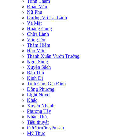
Trinh Thám
Đoản Văn
Nữ Phụ
Gương Vỡ Lại Lành
Vả Mặt
Hoàng Cung
Chữa Lành
Võng Du
Thám Hiểm
Hào Môn
Thanh Xuân Vườn Trường
Ngọt Sủng
Xuyên Sách
Báo Thù
Kinh Dị
Tình Cảm Gia Đình
Đông Phương
Light Novel
Khác
Xuyên Nhanh
Phương Tây
Nhân Thú
Tiểu thuyết
Cưới trước yêu sau
Mỹ Thực