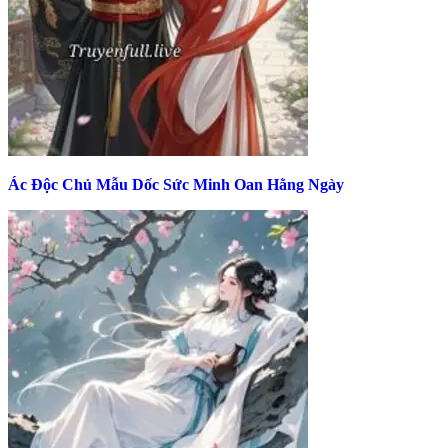
Ác Độc Chủ Mẫu Dốc Sức Minh Oan Hằng Ngày