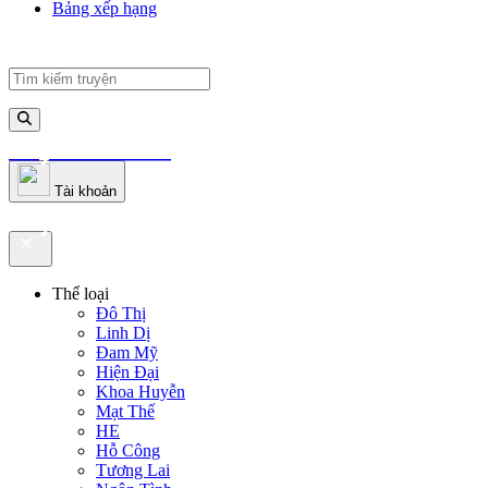
Bảng xếp hạng
truyenfullz.com
Tài khoản
truyenfullz.com
Thể loại
Đô Thị
Linh Dị
Đam Mỹ
Hiện Đại
Khoa Huyễn
Mạt Thế
HE
Hỗ Công
Tương Lai