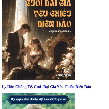
Ly Hôn Chồng Tệ, Cưới Đại Gia Yêu Chiều Điên Đảo