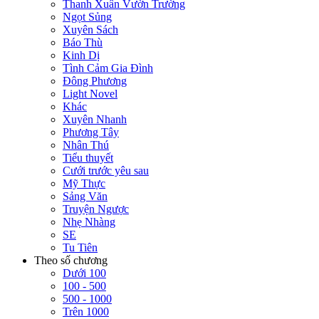
Thanh Xuân Vườn Trường
Ngọt Sủng
Xuyên Sách
Báo Thù
Kinh Dị
Tình Cảm Gia Đình
Đông Phương
Light Novel
Khác
Xuyên Nhanh
Phương Tây
Nhân Thú
Tiểu thuyết
Cưới trước yêu sau
Mỹ Thực
Sảng Văn
Truyện Ngược
Nhẹ Nhàng
SE
Tu Tiên
Theo số chương
Dưới 100
100 - 500
500 - 1000
Trên 1000