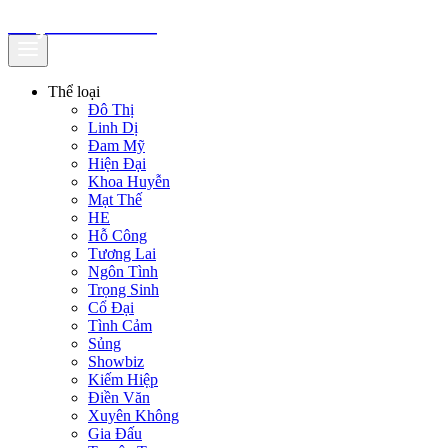
truyenfullz.com
Thể loại
Đô Thị
Linh Dị
Đam Mỹ
Hiện Đại
Khoa Huyễn
Mạt Thế
HE
Hỗ Công
Tương Lai
Ngôn Tình
Trọng Sinh
Cổ Đại
Tình Cảm
Sủng
Showbiz
Kiếm Hiệp
Điền Văn
Xuyên Không
Gia Đấu