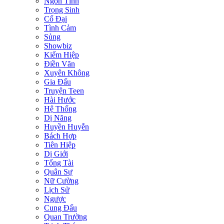
Ngôn Tình
Trọng Sinh
Cổ Đại
Tình Cảm
Sủng
Showbiz
Kiếm Hiệp
Điền Văn
Xuyên Không
Gia Đấu
Truyện Teen
Hài Hước
Hệ Thống
Dị Năng
Huyền Huyễn
Bách Hợp
Tiên Hiệp
Dị Giới
Tổng Tài
Quân Sự
Nữ Cường
Lịch Sử
Ngược
Cung Đấu
Quan Trường